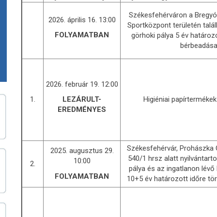
Székesfehérváron a Bregyó 
2026. április 16. 13:00
Sportközpont területén talá
FOLYAMATBAN
görhoki pálya 5 év határozo
bérbeadása
2026. február 19. 12:00
1.
Higiéniai papírterméke
LEZÁRULT-
EREDMÉNYES
Székesfehérvár, Prohászka O. 
2025. augusztus 29.
540/1 hrsz alatt nyilvántart
10:00
2.
pálya és az ingatlanon lévő 
FOLYAMATBAN
10+5 év határozott időre tö