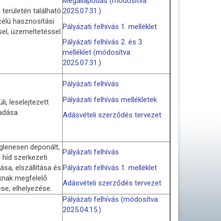
Megállapodás (módosítva
területén található
2025.07.31.)
célú hasznosítási
Pályázati felhívás 1. melléklet
el, üzemeltetéssel.
Pályázati felhívás 2. és 3.
melléklet (módosítva
2025.07.31.)
Pályázati felhívás
Pályázati felhívás mellékletek
li, leselejtezett
adása
Adásvételi szerződés tervezet
iglenesen deponált,
Pályázati felhívás
 híd szerkezeti
sa, elszállítása és
Pályázati felhívás 1. melléklet
knak megfelelő
Adásvételi szerződés tervezet
se, elhelyezése.
Pályázati felhívás (módosítva
2025.04.15.)