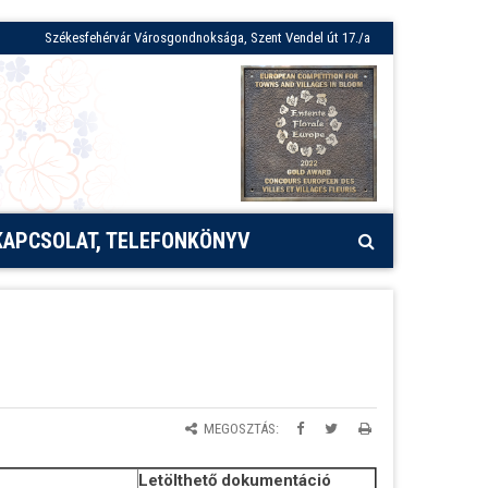
Székesfehérvár Városgondnoksága, Szent Vendel út 17./a
KAPCSOLAT, TELEFONKÖNYV
MEGOSZTÁS:
Letölthető dokumentáció