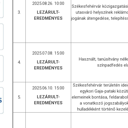
2025.08.26. 10:00
Székesfehérvár közigazgatási 
3.
utasváró helyszínek reklám
LEZÁRULT-
jogának átengedése, telepítéss
EREDMÉNYES
2025.07.08. 15:00
Használt, tanúsítvány nélkü
LEZÁRULT-
4.
színpadfedés el
EREDMÉNYES
Székesfehérvár területén ide
2025.06.10. 15:00
egykori Gaja-pataki közúti
LEZÁRULT-
5.
elemeinek bontása, feldarabolá
EREDMÉNYES
a vonatkozó jogszabályo
hulladékként történő kezelé