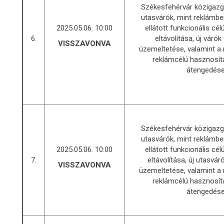
Székesfehérvár közigazga
utasvárók, mint reklámb
2025.05.06. 10:00
ellátott funkcionális cé
6.
eltávolítása, új várók 
VISSZAVONVA
üzemeltetése, valamint a 
reklámcélú hasznosít
átengedés
Székesfehérvár közigazga
utasvárók, mint reklámb
2025.05.06. 10:00
ellátott funkcionális cé
7.
eltávolítása, új utasvár
VISSZAVONVA
üzemeltetése, valamint a 
reklámcélú hasznosít
átengedés