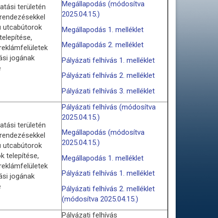
Megállapodás (módosítva
tási területén
2025.04.15.)
erendezésekkel
lú utcabútorok
Megállapodás 1. melléklet
telepítése,
Megállapodás 2. melléklet
reklámfelületek
ási jogának
Pályázati felhívás 1. melléklet
e
Pályázati felhívás 2. melléklet
Pályázati felhívás 3. melléklet
Pályázati felhívás (módosítva
2025.04.15.)
tási területén
Megállapodás (módosítva
erendezésekkel
2025.04.15.)
lú utcabútorok
ók telepítése,
Megállapodás 1. melléklet
reklámfelületek
Pályázati felhívás 1. melléklet
ási jogának
e
Pályázati felhívás 2. melléklet
(módosítva 2025.04.15.)
Pályázati felhívás