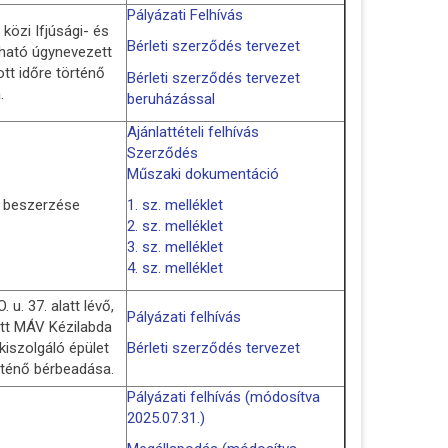
Pályázati Felhívás
közi Ifjúsági- és
Bérleti szerződés tervezet
lható úgynevezett
tt időre történő
Bérleti szerződés tervezet
.
beruházással
Ajánlattételi felhívás
Szerződés
Műszaki dokumentáció
k beszerzése
1. sz. melléklet
2. sz. melléklet
3. sz. melléklet
4. sz. melléklet
u. 37. alatt lévő,
Pályázati felhívás
ott MÁV Kézilabda
kiszolgáló épület
Bérleti szerződés tervezet
rténő bérbeadása.
Pályázati felhívás (módosítva
2025.07.31.)