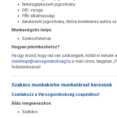
Nehézgépkezelő jogosítvány
GKI. vizsga
PÁV alkalmassági
darukezelő jogosítvány, illetve konténeres autóra sz
Munkavégzés helye:
Székesfehérvár
Hogyan jelentkezhetsz?
Ha úgy érzed, hogy rád van szükségünk, küldd el nekünk 
oneletrajz@varosgondnoksag.hu
e-mail címre, tárgyban „
feltüntetésével!
Szakács munkakörbe munkatársat keresünk
Csatlakozz a Városgondnokság csapatához!
Állás megnevezése:
Szakács