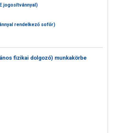
E jogosítvánnyal)
ánnyal rendelkező sofőr)
lános fizikai dolgozó) munkakörbe