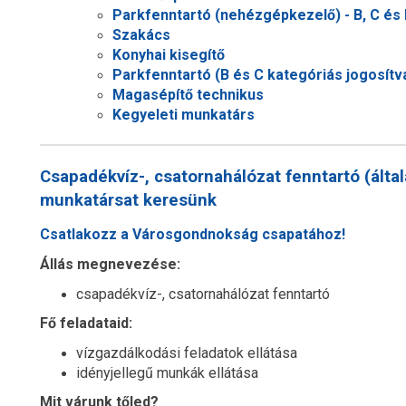
Parkfenntartó (nehézgépkezelő) - B, C és 
Szakács
Konyhai kisegítő
Parkfenntartó (B és C kategóriás jogosítv
Magasépítő technikus
Kegyeleti munkatárs
Csapadékvíz-, csatornahálózat fenntartó (álta
munkatársat keresünk
Csatlakozz a Városgondnokság csapatához!
Állás megnevezése:
csapadékvíz-, csatornahálózat fenntartó
Fő feladataid:
vízgazdálkodási feladatok ellátása
idényjellegű munkák ellátása
Mit várunk tőled?