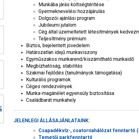
Munkába járás költségtérítése
Gyermeknevelési hozzájárulás
Dolgozói ajánlási program
Jubileumi jutalom
Cég által üzemeltetett létesítmények kedve
Teljesítmény prémium
Biztos, bejelentett jövedelem
Határozatlan idejű munkaviszony
Egyműszakos munkarend/kiszámítható munkaidő
Megbízhatóság, stabilitás
Szakmai fejlődés (tanulmányok támogatása)
Kulturális programok
Céges rendezvények
Munka-magánélet egyensúly biztosítása
Családbarát munkahely
JELENLEGI ÁLLÁSAJÁNLATAINK:
Csapadékvíz-, csatornahálózat fenntartó (á
Temetői parkfenntartó