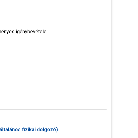
zményes igénybevétele
ltalános fizikai dolgozó)