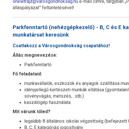
oneletrajz@varosgondnoksag.hu
e-mail címre, tárgyban „P
álláspályázat” feltüntetésével!
Parkfenntartó (nehézgépkezelő) - B, C és E k
munkatársat keresünk
Csatlakozz a Városgondnokság csapatához!
Állás megnevezése:
Parkfenntartó
Fő feladataid:
munkavállalók, eszközök és anyagok szállítása munka
idényjellegű kertészeti munkák ellátása (gyomtalan
sövényvágás, metszés,…stb.)
kaszálógép használata
Mit várunk tőled?
legalább 8 általános iskolai végzettség (befejezett 
B, C, E kategóriás jogosítvány