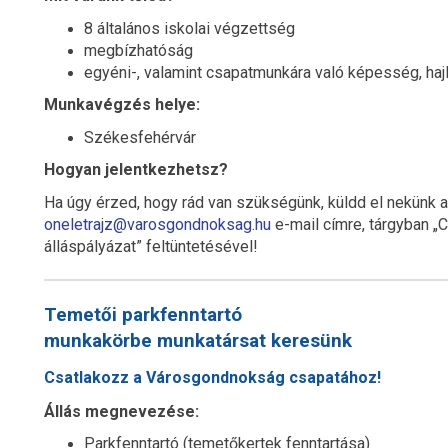
8 általános iskolai végzettség
megbízhatóság
egyéni-, valamint csapatmunkára való képesség, ha
Munkavégzés helye:
Székesfehérvár
Hogyan jelentkezhetsz?
Ha úgy érzed, hogy rád van szükségünk, küldd el nekünk 
oneletrajz@varosgondnoksag.hu
e-mail címre, tárgyban „C
álláspályázat” feltüntetésével!
Temetői parkfenntartó
munkakörbe munkatársat keresünk
Csatlakozz a Városgondnokság csapatához!
Állás megnevezése:
Parkfenntartó (temetőkertek fenntartása)