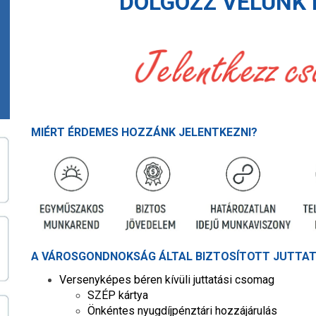
DOLGOZZ VELÜNK 
MIÉRT ÉRDEMES HOZZÁNK JELENTKEZNI?
A VÁROSGONDNOKSÁG ÁLTAL BIZTOSÍTOTT JUTTAT
Versenyképes béren kívüli juttatási csomag
SZÉP kártya
Önkéntes nyugdíjpénztári hozzájárulás