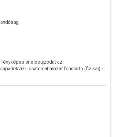
jlandóság
a fényképes önéletrajzodat az
sapadékvíz-, csatornahálózat fenntartó (fizikai) -