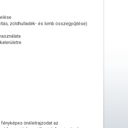
zelése
ítás, zöldhulladék- és lomb összegyűjtése)
 használata
katerületre
a fényképes önéletrajzodat az