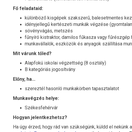
Fő feladataid:
különböző kisgépek szakszerű, balesetmentes ke
idényjellegű kertészeti munkák végzése (gyomtalan
sövényvágás, metszés
fűnyíró kistraktor, damilos fűkasza vagy fűrészgép
munkavállalók, eszközök és anyagok szállítása mun
Mit várunk tőled?
Alapfokú iskolai végzettség (8 osztály)
B kategóriás jogosítvány
Előny, ha...
szereztél hasonló munkakörben tapasztalatot
Munkavégzés helye:
Székesfehérvár
Hogyan jelentkezhetsz?
Ha úgy érzed, hogy rád van szükségünk, küldd el nekünk 