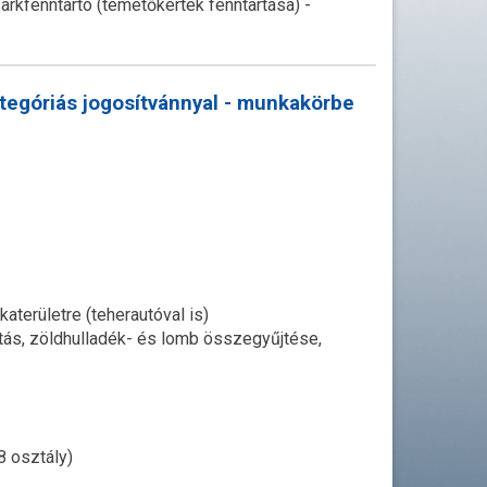
arkfenntartó (temetőkertek fenntartása) -
ategóriás jogosítvánnyal - munkakörbe
területre (teherautóval is)
ítás, zöldhulladék- és lomb összegyűjtése,
8 osztály)