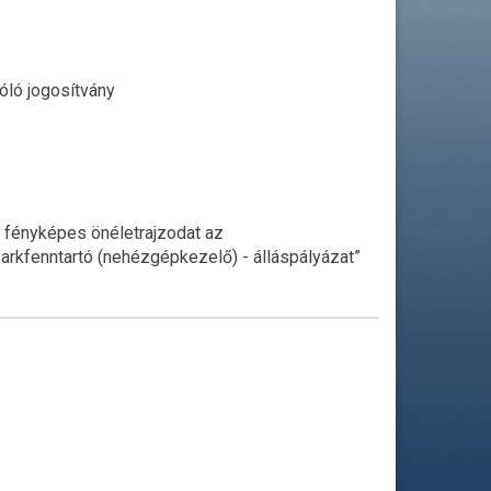
óló jogosítvány
a fényképes önéletrajzodat az
Parkfenntartó (nehézgépkezelő) - álláspályázat”