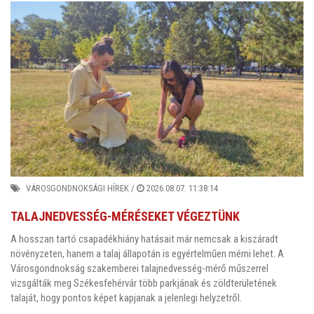
VÁROSGONDNOKSÁGI HÍREK
/
2026.08.07. 11:38:14
TALAJNEDVESSÉG-MÉRÉSEKET VÉGEZTÜNK
A hosszan tartó csapadékhiány hatásait már nemcsak a kiszáradt
növényzeten, hanem a talaj állapotán is egyértelműen mérni lehet. A
Városgondnokság szakemberei talajnedvesség-mérő műszerrel
vizsgálták meg Székesfehérvár több parkjának és zöldterületének
talaját, hogy pontos képet kapjanak a jelenlegi helyzetről.