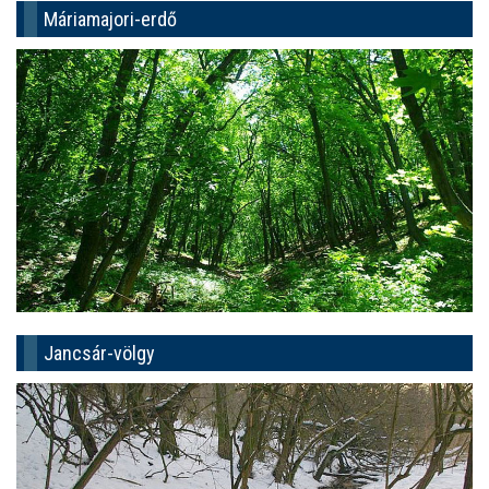
Máriamajori-erdő
Jancsár-völgy