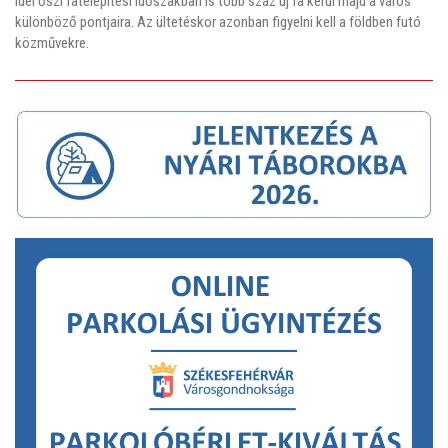
idei őszi fatelepítési időszakban is több száz új fa kerül majd a város
különböző pontjaira. Az ültetéskor azonban figyelni kell a földben futó
közművekre.