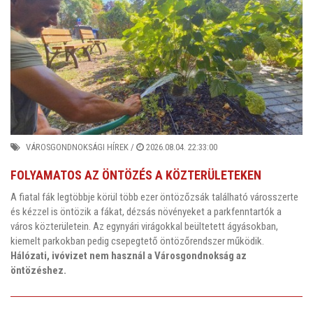
VÁROSGONDNOKSÁGI HÍREK
/
2026.08.04. 22:33:00
FOLYAMATOS AZ ÖNTÖZÉS A KÖZTERÜLETEKEN
A fiatal fák legtöbbje körül több ezer öntözőzsák található városszerte
és kézzel is öntözik a fákat, dézsás növényeket a parkfenntartók a
város közterületein. Az egynyári virágokkal beültetett ágyásokban,
kiemelt parkokban pedig csepegtető öntözőrendszer működik.
Hálózati, ivóvizet nem használ a Városgondnokság az
öntözéshez.