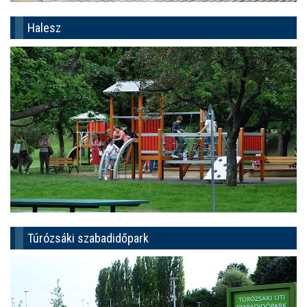
Halesz
Túrózsáki szabadidőpark