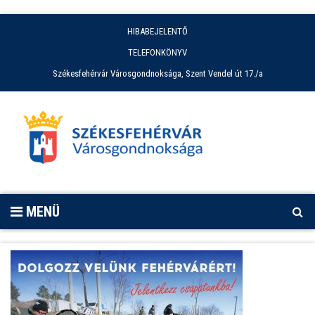
HIBABEJELENTŐ
TELEFONKÖNYV
Székesfehérvár Városgondnoksága, Szent Vendel út 17./a
Székesfehérvár
Városgondnoksága
MENÜ
Hírek