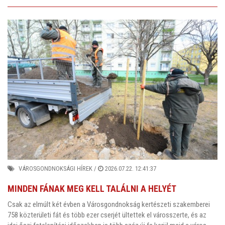
VÁROSGONDNOKSÁGI HÍREK
/
2026.07.22. 12:41:37
MINDEN FÁNAK MEG KELL TALÁLNI A HELYÉT
Csak az elmúlt két évben a Városgondnokság kertészeti szakemberei
758 közterületi fát és több ezer cserjét ültettek el városszerte, és az