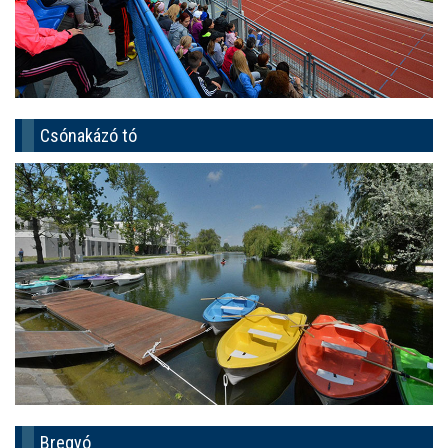
Csónakázó tó
Bregyó