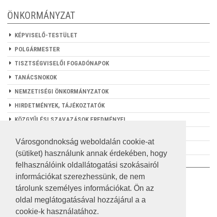
ÖNKORMÁNYZAT
KÉPVISELŐ-TESTÜLET
POLGÁRMESTER
TISZTSÉGVISELŐI FOGADÓNAPOK
TANÁCSNOKOK
NEMZETISÉGI ÖNKORMÁNYZATOK
HIRDETMÉNYEK, TÁJÉKOZTATÓK
KÖZGYŰLÉSI SZAVAZÁSOK EREDMÉNYEI
PÁLYÁZATOK
Városgondnokság weboldalán cookie-at
E-ÖNKORMÁNYZAT
(sütiket) használunk annak érdekében, hogy
felhasználóink oldallátogatási szokásairól
információkat szerezhessünk, de nem
IMPRESSZUM
tárolunk személyes információkat. Ön az
JOGI NYILATKOZAT
oldal meglátogatásával hozzájárul a a
cookie-k használatához.