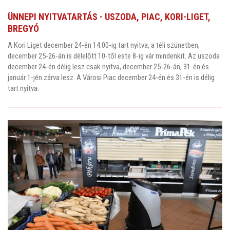
ÜNNEPI NYITVATARTÁS - USZODA, PIAC, KORI-LIGET,
BREGYÓ
A Kori Liget december 24-én 14:00-ig tart nyitva, a téli szünetben,
december 25-26-án is délelőtt 10-től este 8-ig vár mindenkit. Az uszoda
december 24-én délig lesz csak nyitva, december 25-26-án, 31-én és
január 1-jén zárva lesz. A Városi Piac december 24-én és 31-én is délig
tart nyitva.