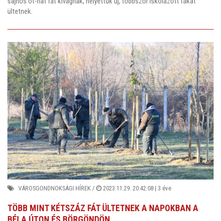
sajnos öt-hat fát kivágnak, helyettük új, többször iskolázott fákat
ültetnek.
VÁROSGONDNOKSÁGI HÍREK
/
2023.11.29. 20:42:08 |
3 éve
TÖBB MINT KÉTSZÁZ FÁT ÜLTETNEK A NAPOKBAN A
BÉLA ÚTON ÉS BÖRGÖNDÖN