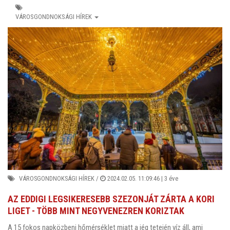
VÁROSGONDNOKSÁGI HÍREK
VÁROSGONDNOKSÁGI HÍREK
/
2024.02.05. 11:09:46 |
3 éve
AZ EDDIGI LEGSIKERESEBB SZEZONJÁT ZÁRTA A KORI
LIGET - TÖBB MINT NEGYVENEZREN KORIZTAK
A 15 fokos napközbeni hőmérséklet miatt a jég tetején víz áll, ami