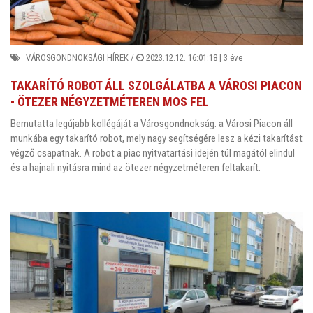
VÁROSGONDNOKSÁGI HÍREK
/
2023.12.12. 16:01:18 |
3 éve
TAKARÍTÓ ROBOT ÁLL SZOLGÁLATBA A VÁROSI PIACON
- ÖTEZER NÉGYZETMÉTEREN MOS FEL
Bemutatta legújabb kollégáját a Városgondnokság: a Városi Piacon áll
munkába egy takarító robot, mely nagy segítségére lesz a kézi takarítást
végző csapatnak. A robot a piac nyitvatartási idején túl magától elindul
és a hajnali nyitásra mind az ötezer négyzetméteren feltakarít.