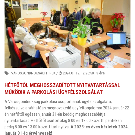
VÁROSGONDNOKSÁGI HÍREK
/
2024.01.19. 12:26:50 |
3 éve
HÉTFŐTŐL MEGHOSSZABÍTOTT NYITVATARTÁSSAL
MŰKÖDIK A PARKOLÁSI ÜGYFÉLSZOLGÁLAT
A Városgondnokság parkolási csoportjának ügyfélszolgálata,
felkészülve a várhatóan megnövekedő ügyfélforgalomra 2024. január 22-
én hétfőtől egészen január 31-én keddig meghosszabbítja
nyitvatartását. Hétfőtől csütörtökig 8:00 és 18:00 között, pénteken
pedig 8:00 és 13:00 között tart nyitva.
A 2023-es éves bérletek 2024.
január 31-ig érvényesek!