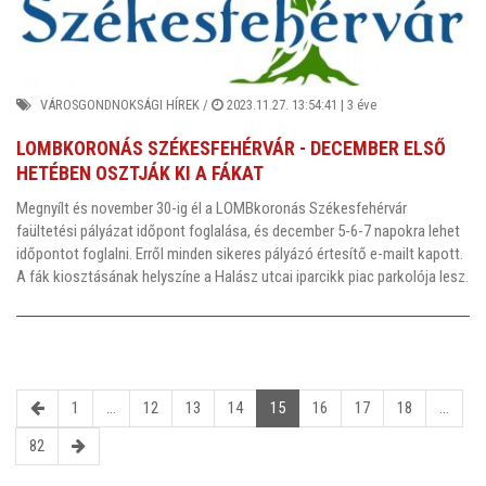
VÁROSGONDNOKSÁGI HÍREK
/
2023.11.27. 13:54:41 |
3 éve
LOMBKORONÁS SZÉKESFEHÉRVÁR - DECEMBER ELSŐ
HETÉBEN OSZTJÁK KI A FÁKAT
Megnyílt és november 30-ig él a LOMBkoronás Székesfehérvár
faültetési pályázat időpont foglalása, és december 5-6-7 napokra lehet
időpontot foglalni. Erről minden sikeres pályázó értesítő e-mailt kapott.
A fák kiosztásának helyszíne a Halász utcai iparcikk piac parkolója lesz.
1
...
12
13
14
15
16
17
18
...
82