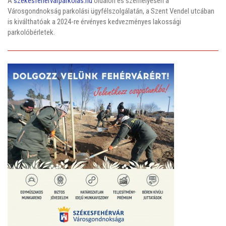
A
szekesfehervarparkolas.hu
oldalon és személyesen a
Városgondnokság parkolási ügyfélszolgálatán, a Szent Vendel utcában
is kiválthatóak a 2024-re érvényes kedvezményes lakossági
parkolóbérletek.