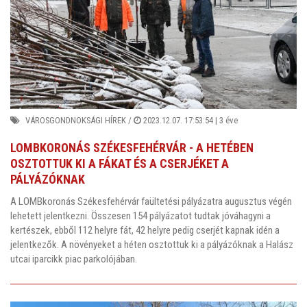
VÁROSGONDNOKSÁGI HÍREK
/
2023.12.07. 17:53:54 |
3 éve
LOMBKORONÁS SZÉKESFEHÉRVÁR - A HETÉBEN
OSZTOTTUK KI A FÁKAT ÉS A CSERJÉKET A
PÁLYÁZÓKNAK
A LOMBkoronás Székesfehérvár faültetési pályázatra augusztus végén
lehetett jelentkezni. Összesen 154 pályázatot tudtak jóváhagyni a
kertészek, ebből 112 helyre fát, 42 helyre pedig cserjét kapnak idén a
jelentkezők. A növényeket a héten osztottuk ki a pályázóknak a Halász
utcai iparcikk piac parkolójában.