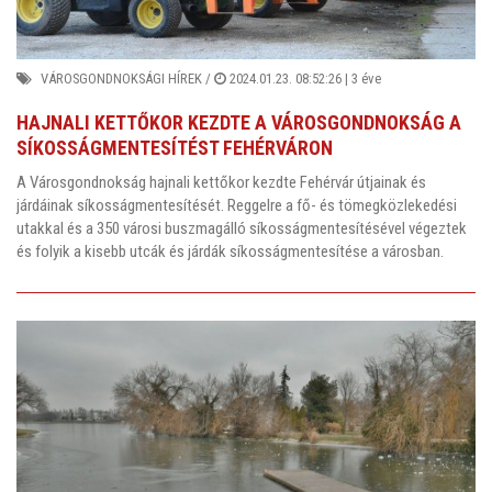
VÁROSGONDNOKSÁGI HÍREK
/
2024.01.23. 08:52:26 |
3 éve
HAJNALI KETTŐKOR KEZDTE A VÁROSGONDNOKSÁG A
SÍKOSSÁGMENTESÍTÉST FEHÉRVÁRON
A Városgondnokság hajnali kettőkor kezdte Fehérvár útjainak és
járdáinak síkosságmentesítését. Reggelre a fő- és tömegközlekedési
utakkal és a 350 városi buszmagálló síkosságmentesítésével végeztek
és folyik a kisebb utcák és járdák síkosságmentesítése a városban.