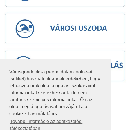
Városgondnokság weboldalán cookie-at
(sütiket) használunk annak érdekében, hogy
felhasználóink oldallátogatási szokásairól
információkat szerezhessünk, de nem
IMPRESSZUM
tárolunk személyes információkat. Ön az
JOGI NYILATKOZAT
oldal meglátogatásával hozzájárul a a
cookie-k használatához.
AKADÁLYMENTESÍTÉSI NYILATKOZAT
További információ az adatkezelési
tájékoztatóban!
KÖZÉRDEKŰ ADATOK