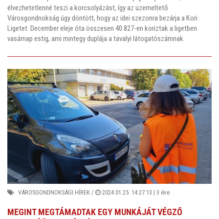
élvezhetetlenné teszi a korcsolyázást, így az üzemeltető
Városgondnokság úgy döntött, hogy az idei szezonra bezárja a Kori
Ligetet. December eleje óta összesen 40.827-en koriztak a ligetben
vasárnap estig, ami mintegy duplája a tavalyi látogatószámnak.
VÁROSGONDNOKSÁGI HÍREK
/
2024.01.25. 14:27:13 |
3 éve
MEGINT MEGTÁMADTAK EGY MUNKÁJÁT VÉGZŐ