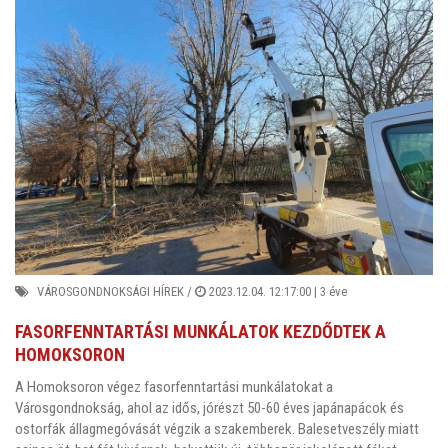
VÁROSGONDNOKSÁGI HÍREK
/
2023.12.04. 12:17:00 |
3 éve
FASORFENNTARTÁSI MUNKÁLATOK KEZDŐDTEK A
HOMOKSORON
A Homoksoron végez fasorfenntartási munkálatokat a
Városgondnokság, ahol az idős, jórészt 50-60 éves japánapácok és
ostorfák állagmegóvását végzik a szakemberek. Balesetveszély miatt