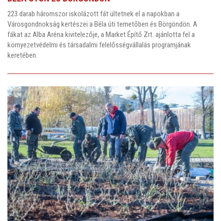
223 darab háromszor iskolázott
fát ültetnek el a napokban a
Városgondnokság kertészei a Béla úti temetőben és Börgöndön. A
fákat az Alba Aréna kivitelezője, a Market Építő Zrt. ajánlotta fel a
környezetvédelmi és társadalmi felelősségvállalás programjának
keretében.