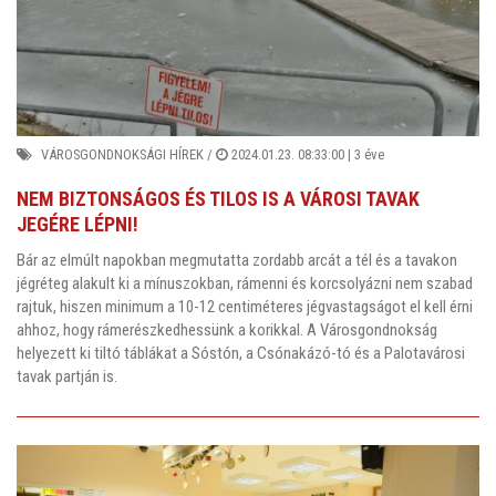
VÁROSGONDNOKSÁGI HÍREK
/
2024.01.23. 08:33:00 |
3 éve
NEM BIZTONSÁGOS ÉS TILOS IS A VÁROSI TAVAK
JEGÉRE LÉPNI!
Bár az elmúlt napokban megmutatta zordabb arcát a tél és a tavakon
jégréteg alakult ki a mínuszokban, rámenni és korcsolyázni nem szabad
rajtuk, hiszen minimum a 10-12 centiméteres jégvastagságot el kell érni
ahhoz, hogy rámerészkedhessünk a korikkal. A Városgondnokság
helyezett ki tiltó táblákat a Sóstón, a Csónakázó-tó és a Palotavárosi
tavak partján is.