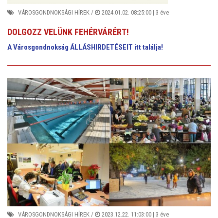
VÁROSGONDNOKSÁGI HÍREK
/
2024.01.02. 08:25:00 |
3 éve
DOLGOZZ VELÜNK FEHÉRVÁRÉRT!
A Városgondnokság ÁLLÁSHIRDETÉSEIT itt találja!
VÁROSGONDNOKSÁGI HÍREK
/
2023.12.22. 11:03:00 |
3 éve