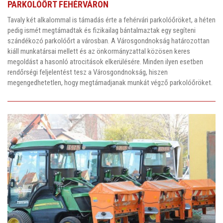
PARKOLÓŐRT FEHÉRVÁRON
Tavaly két alkalommal is támadás érte a fehérvári parkolóőröket, a héten
pedig ismét megtámadtak és fizikailag bántalmaztak egy segíteni
szándékozó parkolóőrt a városban. A Városgondnokság határozottan
kiáll munkatársai mellett és az önkormányzattal közösen keres
megoldást a hasonló atrocitások elkerülésére. Minden ilyen esetben
rendőrségi feljelentést tesz a Városgondnokság, hiszen
megengedhetetlen, hogy megtámadjanak munkát végző parkolóőröket.