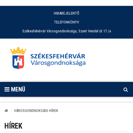
HIBABEJELENTŐ
TELEFONKÖNYV
Székesfehérvár Városgondnoksága, Szent Vendel út 17./a
MENÜ
VÁROSGONDNOKSÁGI HÍREK
HÍREK