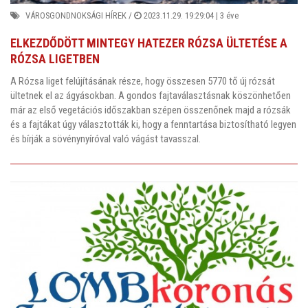
VÁROSGONDNOKSÁGI HÍREK
/
2023.11.29. 19:29:04 |
3 éve
ELKEZDŐDÖTT MINTEGY HATEZER RÓZSA ÜLTETÉSE A
RÓZSA LIGETBEN
A Rózsa liget felújításának része, hogy összesen 5770 tő új rózsát
ültetnek el az ágyásokban. A gondos fajtaválasztásnak köszönhetően
már az első vegetációs időszakban szépen összenőnek majd a rózsák
és a fajtákat úgy választották ki, hogy a fenntartása biztosítható legyen
és bírják a sövénynyíróval való vágást tavasszal.