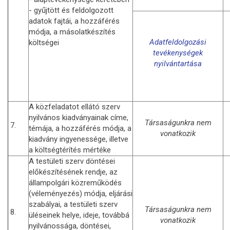
- gyűjtött és feldolgozott
adatok fajtái, a hozzáférés
módja, a másolatkészítés
Adatfeldolgozási
költségei
tevékenységek
nyilvántartása
A közfeladatot ellátó szerv
nyilvános kiadványainak címe,
Társaságunkra nem
7.
témája, a hozzáférés módja, a
vonatkozik
kiadvány ingyenessége, illetve
a költségtérítés mértéke
A testületi szerv döntései
előkészítésének rendje, az
állampolgári közreműködés
(véleményezés) módja, eljárási
szabályai, a testületi szerv
Társaságunkra nem
8.
üléseinek helye, ideje, továbbá
vonatkozik
nyilvánossága, döntései,