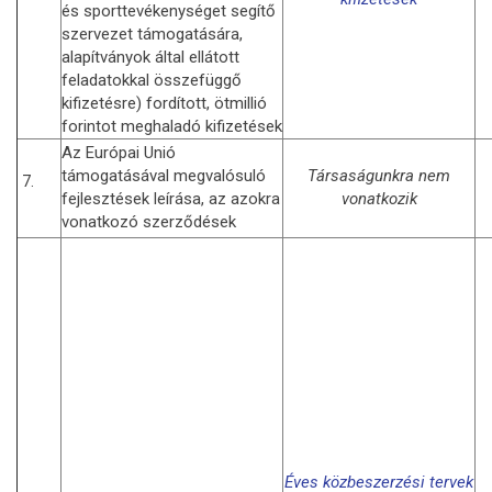
és sporttevékenységet segítő
szervezet támogatására,
alapítványok által ellátott
feladatokkal összefüggő
kifizetésre) fordított, ötmillió
forintot meghaladó kifizetések
Az Európai Unió
támogatásával megvalósuló
Társaságunkra nem
7.
fejlesztések leírása, az azokra
vonatkozik
vonatkozó szerződések
Éves közbeszerzési tervek