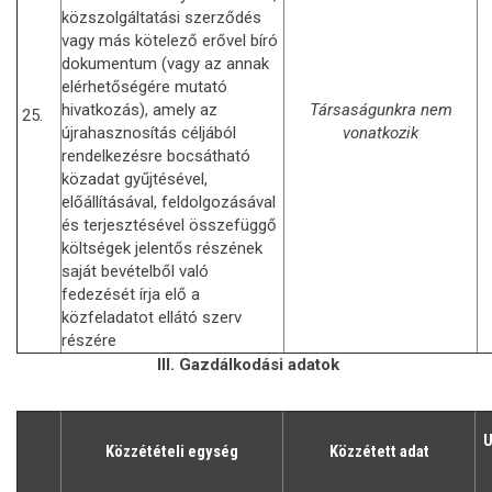
közszolgáltatási szerződés
vagy más kötelező erővel bíró
dokumentum (vagy az annak
elérhetőségére mutató
hivatkozás), amely az
Társaságunkra nem
25.
újrahasznosítás céljából
vonatkozik
rendelkezésre bocsátható
közadat gyűjtésével,
előállításával, feldolgozásával
és terjesztésével összefüggő
költségek jelentős részének
saját bevételből való
fedezését írja elő a
közfeladatot ellátó szerv
részére
III. Gazdálkodási adatok
U
Közzétételi egység
Közzétett adat