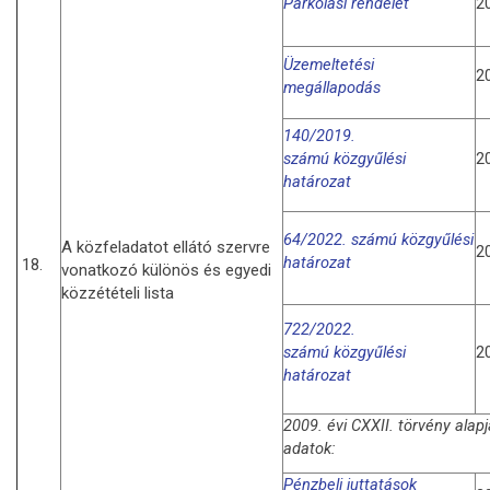
Parkolási rendelet
2
Üzemeltetési
2
megállapodás
140/2019.
számú
k
özgyűlési
2
határozat
64/2022. számú
k
özgyűlési
A közfeladatot ellátó szervre
2
határozat
18.
vonatkozó különös és egyedi
közzétételi lista
722/2022.
számú
k
özgyűlési
2
határozat
2009. évi CXXII. törvény alap
adatok:
Pénzbeli juttatások