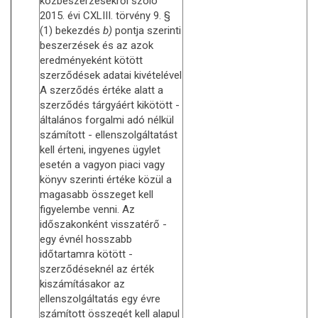
közbeszerzésekről szóló
2015. évi CXLIII. törvény 9. §
(1) bekezdés
b)
pontja szerinti
beszerzések és az azok
eredményeként kötött
szerződések adatai kivételével
A szerződés értéke alatt a
szerződés tárgyáért kikötött -
általános forgalmi adó nélkül
számított - ellenszolgáltatást
kell érteni, ingyenes ügylet
esetén a vagyon piaci vagy
könyv szerinti értéke közül a
magasabb összeget kell
figyelembe venni. Az
időszakonként visszatérő -
egy évnél hosszabb
időtartamra kötött -
szerződéseknél az érték
kiszámításakor az
ellenszolgáltatás egy évre
számított összegét kell alapul