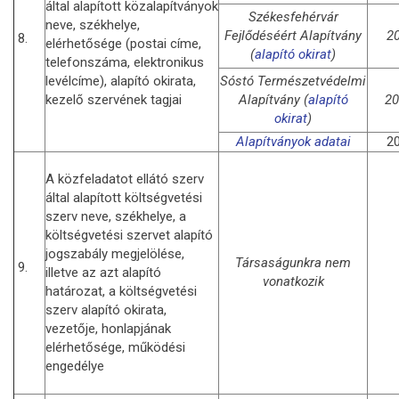
által alapított közalapítványok
Székesfehérvár
neve, székhelye,
Fejlődéséért Alapítvány
2
8.
elérhetősége (postai címe,
(
alapító okirat
)
telefonszáma, elektronikus
levélcíme), alapító okirata,
Sóstó Természetvédelmi
kezelő szervének tagjai
Alapítvány (
alapító
20
okirat
)
Alapítványok adatai
20
A közfeladatot ellátó szerv
által alapított költségvetési
szerv neve, székhelye, a
költségvetési szervet alapító
jogszabály megjelölése,
Társaságunkra nem
9.
illetve az azt alapító
vonatkozik
határozat, a költségvetési
szerv alapító okirata,
vezetője, honlapjának
elérhetősége, működési
engedélye