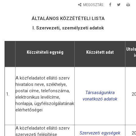
MEGOSZTÁS:
ÁLTALÁNOS KÖZZÉTÉTELI LISTA
I. Szervezeti, személyzeti adatok
Utol
Közzétételi egység
Közzétett adat
i
A közfeladatot ellátó szerv
hivatalos neve, székhelye,
postai címe, telefonszáma,
Társaságunkra
1.
20
elektronikus levélcíme,
vonatkozó adatok
honlapja, ügyfélszolgálatának
elérhetőségei
A közfeladatot ellátó szerv
Szervezeti egységek
20
szervezeti felépítése