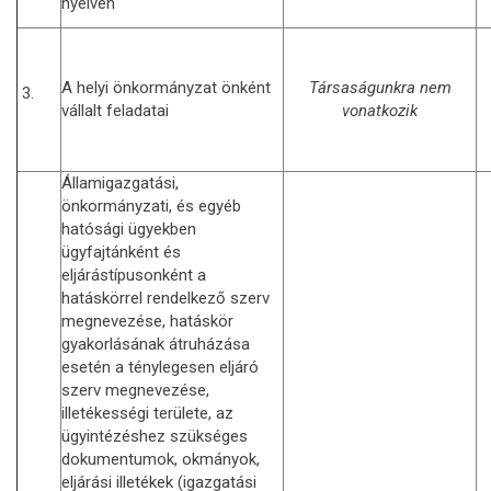
nyelven
A helyi önkormányzat önként
Társaságunkra nem
3.
vállalt feladatai
vonatkozik
Államigazgatási,
önkormányzati, és egyéb
hatósági ügyekben
ügyfajtánként és
eljárástípusonként a
hatáskörrel rendelkező szerv
megnevezése, hatáskör
gyakorlásának átruházása
esetén a ténylegesen eljáró
szerv megnevezése,
illetékességi területe, az
ügyintézéshez szükséges
dokumentumok, okmányok,
eljárási illetékek (igazgatási