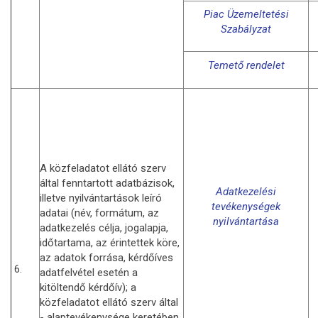
Piac Üzemeltetési
Szabályzat
Temető rendelet
A közfeladatot ellátó szerv
által fenntartott adatbázisok,
Adatkezelési
illetve nyilvántartások leíró
tevékenységek
adatai (név, formátum, az
nyilvántartása
adatkezelés célja, jogalapja,
időtartama, az érintettek köre,
az adatok forrása, kérdőíves
6.
adatfelvétel esetén a
kitöltendő kérdőív); a
közfeladatot ellátó szerv által
- alaptevékenysége keretében