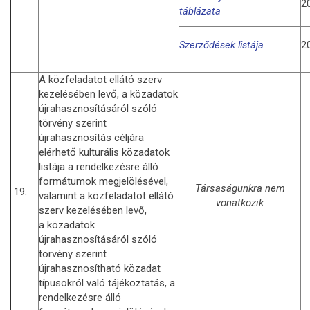
2
táblázata
Szerződések listája
2
A közfeladatot ellátó szerv
kezelésében levő, a közadatok
újrahasznosításáról szóló
törvény szerint
újrahasznosítás céljára
elérhető kulturális közadatok
listája a rendelkezésre álló
formátumok megjelölésével,
Társaságunkra nem
19.
valamint a közfeladatot ellátó
vonatkozik
szerv kezelésében levő,
a közadatok
újrahasznosításáról szóló
törvény szerint
újrahasznosítható közadat
típusokról való tájékoztatás, a
rendelkezésre álló