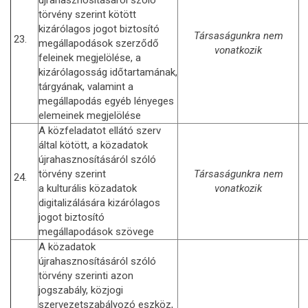
törvény szerint kötött
kizárólagos jogot biztosító
Társaságunkra nem
23.
megállapodások szerződő
vonatkozik
feleinek megjelölése, a
kizárólagosság időtartamának,
tárgyának, valamint a
megállapodás egyéb lényeges
elemeinek megjelölése
A közfeladatot ellátó szerv
által kötött, a közadatok
újrahasznosításáról szóló
törvény szerint
Társaságunkra nem
24.
a kulturális közadatok
vonatkozik
digitalizálására kizárólagos
jogot biztosító
megállapodások szövege
A közadatok
újrahasznosításáról szóló
törvény szerinti azon
jogszabály, közjogi
szervezetszabályozó eszköz,