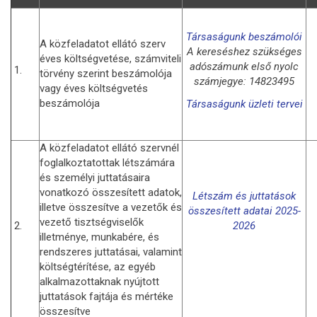
Társaságunk beszámolói
A közfeladatot ellátó szerv
A kereséshez szükséges
éves költségvetése, számviteli
adószámunk első nyolc
1.
törvény szerint beszámolója
számjegye: 14823495
vagy éves költségvetés
beszámolója
Társaságunk üzleti tervei
A közfeladatot ellátó szervnél
foglalkoztatottak létszámára
és személyi juttatásaira
vonatkozó összesített adatok,
Létszám és juttatások
illetve összesítve a vezetők és
összesített adatai 2025-
vezető tisztségviselők
2.
2026
illetménye, munkabére, és
rendszeres juttatásai, valamint
költségtérítése, az egyéb
alkalmazottaknak nyújtott
juttatások fajtája és mértéke
összesítve