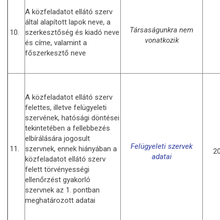
A közfeladatot ellátó szerv
által alapított lapok neve, a
Társaságunkra nem
10.
szerkesztőség és kiadó neve
vonatkozik
és címe, valamint a
főszerkesztő neve
A közfeladatot ellátó szerv
felettes, illetve felügyeleti
szervének, hatósági döntései
tekintetében a fellebbezés
elbírálására jogosult
Felügyeleti szervek
11.
szervnek, ennek hiányában a
20
adatai
közfeladatot ellátó szerv
felett törvényességi
ellenőrzést gyakorló
szervnek az 1. pontban
meghatározott adatai