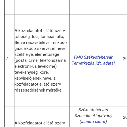
A közfeladatot ellátó szerv
többségi tulajdonában álló,
illetve részvételével működő
gazdálkodó szervezet neve,
székhelye, elérhetősége
FMÖ Székesfehérvár
7.
20
(postai címe, telefonszáma,
Temetkezés Kft. adatai
elektronikus levélcíme),
tevékenységi köre,
képviselőjének neve, a
közfeladatot ellátó szerv
részesedésének mértéke
Székesfehérvári
Szociális Alapítvány
20
(
alapító okirat
)
A közfeladatot ellátó szerv