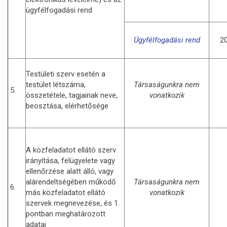
ügyfélfogadási rend
Ügyfélfogadási rend
20
Testületi szerv esetén a
testület létszáma,
Társaságunkra nem
5.
összetétele, tagjainak neve,
vonatkozik
beosztása, elérhetősége
A közfeladatot ellátó szerv
irányítása, felügyelete vagy
ellenőrzése alatt álló, vagy
alárendeltségében működő
Társaságunkra nem
6.
más közfeladatot ellátó
vonatkozik
szervek megnevezése, és 1.
pontban meghatározott
adatai