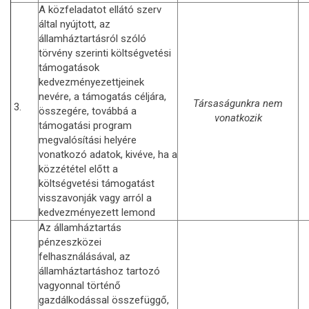
A közfeladatot ellátó szerv
által nyújtott, az
államháztartásról szóló
törvény szerinti költségvetési
támogatások
kedvezményezettjeinek
nevére, a támogatás céljára,
Társaságunkra nem
3.
összegére, továbbá a
vonatkozik
támogatási program
megvalósítási helyére
vonatkozó adatok, kivéve, ha a
közzététel előtt a
költségvetési támogatást
visszavonják vagy arról a
kedvezményezett lemond
Az államháztartás
pénzeszközei
felhasználásával, az
államháztartáshoz tartozó
vagyonnal történő
gazdálkodással összefüggő,