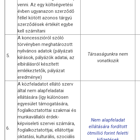
venni. Az egy költségvetési
évben ugyanazon szerződő
féllel kötött azonos tárgyú
szerződések értékét egybe
kell számítani
A koncesszióról szóló
törvényben meghatározott
nyilvános adatok (pályázati
Társaságunkra nem
5.
kiírások, pályázók adatai, az
vonatkozik
elbírálásról készített
emlékeztetők, pályázat
eredménye)
A közfeladatot ellátó szerv
által nem alapfeladatai
ellátására (így különösen
egyesület támogatására,
foglalkoztatottai szakmai és
munkavállalói érdek-
Nem alapfeladat
képviseleti szervei számára,
ellátására fordított
6.
foglalkoztatottjai, ellátottjai
ötmillió forint feletti
oktatási, kulturális, szociális
kifizetések