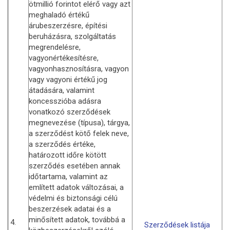
ötmillió forintot elérő vagy azt
meghaladó értékű
árubeszerzésre, építési
beruházásra, szolgáltatás
megrendelésre,
vagyonértékesítésre,
vagyonhasznosításra, vagyon
vagy vagyoni értékű jog
átadására, valamint
koncesszióba adásra
vonatkozó szerződések
megnevezése (típusa), tárgya,
a szerződést kötő felek neve,
a szerződés értéke,
határozott időre kötött
szerződés esetében annak
időtartama, valamint az
említett adatok változásai, a
védelmi és biztonsági célú
beszerzések adatai és a
minősített adatok, továbbá a
4.
Szerződések listája