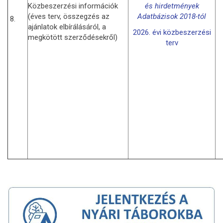
Közbeszerzési információk
és hirdetmények
(éves terv, összegzés az
Adatbázisok 2018-tól
8.
ajánlatok elbírálásáról, a
2026. évi közbeszerzési
megkötött szerződésekről)
terv