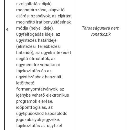
szolgáltatási díjak)
meghatározása, alapvető
eljárási szabályok, az eljárást
megindító irat benyújtásának
módja (helye, ideje),
Társaságunkra nem
4.
ügyfélfogadás ideje, az
vonatkozik
ügyintézés határideje
(elintézési, fellebbezési
határidő), az ügyek intézését
segítő útmutatók, az
ügymenetre vonatkozó
tájékoztatás és az
ügyintézéshez használt
letölthető
formanyomtatványok, az
igénybe vehető elektronikus
programok elérése,
időpontfoglalás, az
ügytípusokhoz kapcsolódó
jogszabályok jegyzéke,
tájékoztatás az ügyfelet