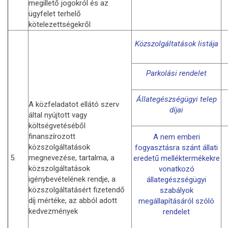
megillető jogokról és az
ügyfelet terhelő
kötelezettségekről
Közszolgáltatások listája
Parkolási rendelet
Állategészségügyi telep
A közfeladatot ellátó szerv
díjai
által nyújtott vagy
költségvetéséből
finanszírozott
A nem emberi
közszolgáltatások
fogyasztásra szánt állati
5.
megnevezése, tartalma, a
eredetű melléktermékekre
közszolgáltatások
vonatkozó
igénybevételének rendje, a
állategészségügyi
közszolgáltatásért fizetendő
szabályok
díj mértéke, az abból adott
megállapításáról szóló
kedvezmények
rendelet