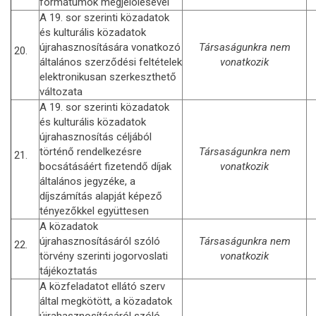
formátumok megjelölésével
A 19. sor szerinti közadatok
és kulturális közadatok
újrahasznosítására vonatkozó
Társaságunkra nem
20.
általános szerződési feltételek
vonatkozik
elektronikusan szerkeszthető
változata
A 19. sor szerinti közadatok
és kulturális közadatok
újrahasznosítás céljából
történő rendelkezésre
Társaságunkra nem
21.
bocsátásáért fizetendő díjak
vonatkozik
általános jegyzéke, a
díjszámítás alapját képező
tényezőkkel együttesen
A közadatok
újrahasznosításáról szóló
Társaságunkra nem
22.
törvény szerinti jogorvoslati
vonatkozik
tájékoztatás
A közfeladatot ellátó szerv
által megkötött, a közadatok
újrahasznosításáról szóló