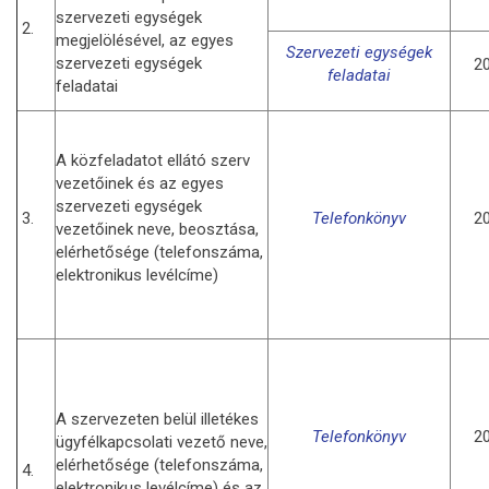
szervezeti egységek
2.
megjelölésével, az egyes
Szervezeti egységek
szervezeti egységek
20
feladatai
feladatai
A közfeladatot ellátó szerv
vezetőinek és az egyes
szervezeti egységek
3.
Telefonkönyv
20
vezetőinek neve, beosztása,
elérhetősége (telefonszáma,
elektronikus levélcíme)
A szervezeten belül illetékes
Telefonkönyv
20
ügyfélkapcsolati vezető neve,
elérhetősége (telefonszáma,
4.
elektronikus levélcíme) és az