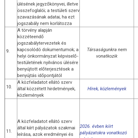
ülésének jegyzőkönyvei, illetve
összefoglalói; a testületi szerv
szavazásának adatai, ha ezt
jogszabály nem korlátozza
A törvény alapján
közzéteendő
jogszabálytervezetek és
kapcsolódó dokumentumok; a
Társaságunkra nem
9.
helyi önkormányzat képviselő-
vonatkozik
testületének nyilvános ülésére
benyújtott előterjesztések a
benyújtás időpontjától
A közfeladatot ellátó szerv
10.
által közzétett hirdetmények,
Hírek, közlemények
közlemények
A közfeladatot ellátó szerv
2026. évben kiírt
által kiírt pályázatok szakmai
11.
pályázatokra vonatkozó
leírása, azok eredményei és