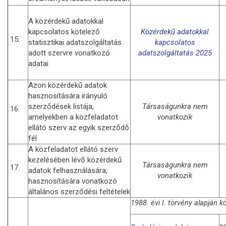
A közérdekű adatokkal
kapcsolatos kötelező
Közérdekű adatokkal
15.
statisztikai adatszolgáltatás
kapcsolatos
adott szervre vonatkozó
adatszolgáltatás 2025
adatai
Azon közérdekű adatok
hasznosítására irányuló
szerződések listája,
Társaságunkra nem
16.
amelyekben a közfeladatot
vonatkozik
ellátó szerv az egyik szerződő
fél
A közfeladatot ellátó szerv
kezelésében lévő közérdekű
Társaságunkra nem
17.
adatok felhasználására,
vonatkozik
hasznosítására vonatkozó
általános szerződési feltételek
1988. évi I. törvény alapján k