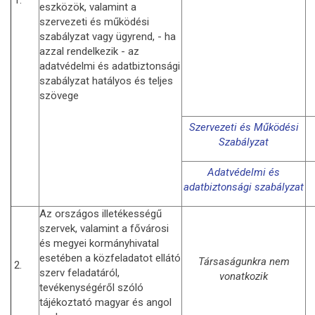
eszközök, valamint a
szervezeti és működési
szabályzat vagy ügyrend, - ha
azzal rendelkezik - az
adatvédelmi és adatbiztonsági
szabályzat hatályos és teljes
szövege
Szervezeti és Működési
Szabályzat
Adatvédelmi és
adatbiztonsági szabályzat
Az országos illetékességű
szervek, valamint a fővárosi
és megyei kormányhivatal
esetében a közfeladatot ellátó
Társaságunkra nem
2.
szerv feladatáról,
vonatkozik
tevékenységéről szóló
tájékoztató magyar és angol