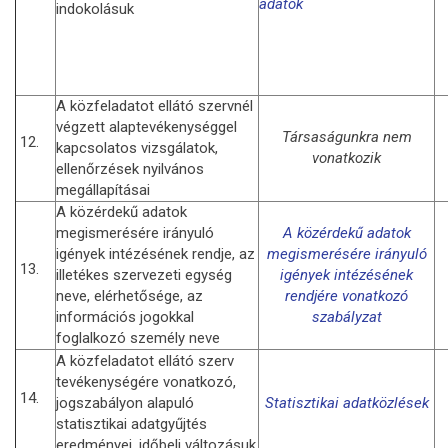
adatok
indokolásuk
A közfeladatot ellátó szervnél
végzett alaptevékenységgel
Társaságunkra nem
12.
kapcsolatos vizsgálatok,
vonatkozik
ellenőrzések nyilvános
megállapításai
A közérdekű adatok
megismerésére irányuló
A
k
özérdekű adatok
igények intézésének rendje, az
megismerésére irányuló
13.
illetékes szervezeti egység
igények intézésének
neve, elérhetősége, az
rendjére vonatkozó
információs jogokkal
szabályzat
foglalkozó személy neve
A közfeladatot ellátó szerv
tevékenységére vonatkozó,
14.
jogszabályon alapuló
Statisztikai adatközlések
statisztikai adatgyűjtés
eredményei, időbeli változásuk