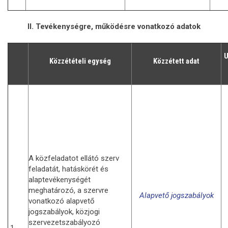
II. Tevékenységre, működésre vonatkozó adatok
U
Közzétételi egység
Közzétett adat
A közfeladatot ellátó szerv
feladatát, hatáskörét és
alaptevékenységét
meghatározó, a szervre
Alapvető jogszabályok
vonatkozó alapvető
jogszabályok, közjogi
szervezetszabályozó
1.