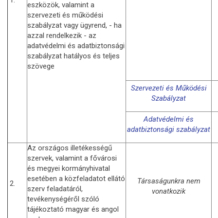
eszközök, valamint a
szervezeti és működési
szabályzat vagy ügyrend, - ha
azzal rendelkezik - az
adatvédelmi és adatbiztonsági
szabályzat hatályos és teljes
szövege
Szervezeti és Működési
Szabályzat
Adatvédelmi és
adatbiztonsági szabályzat
Az országos illetékességű
szervek, valamint a fővárosi
és megyei kormányhivatal
esetében a közfeladatot ellátó
Társaságunkra nem
2.
szerv feladatáról,
vonatkozik
tevékenységéről szóló
tájékoztató magyar és angol