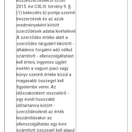
közbeszerzésekről szóló
2015. évi CXLIII. törvény 9. §
(1) bekezdés
b)
pontja szerinti
beszerzések és az azok
eredményeként kötött
szerződések adatai kivételével
A szerződés értéke alatt a
szerződés tárgyáért kikötött -
általános forgalmi adó nélkül
számított - ellenszolgáltatást
kell érteni, ingyenes ügylet
esetén a vagyon piaci vagy
könyv szerinti értéke közül a
magasabb összeget kell
figyelembe venni. Az
időszakonként visszatérő -
egy évnél hosszabb
időtartamra kötött -
szerződéseknél az érték
kiszámításakor az
ellenszolgáltatás egy évre
számított összegét kell alapul