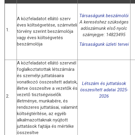
Társaságunk beszámolói
A közfeladatot ellátó szerv
A kereséshez szükséges
éves költségvetése, számviteli
adószámunk első nyolc
1.
törvény szerint beszámolója
számjegye: 14823495
vagy éves költségvetés
beszámolója
Társaságunk üzleti tervei
A közfeladatot ellátó szervnél
foglalkoztatottak létszámára
és személyi juttatásaira
vonatkozó összesített adatok,
Létszám és juttatások
illetve összesítve a vezetők és
összesített adatai 2025-
vezető tisztségviselők
2.
2026
illetménye, munkabére, és
rendszeres juttatásai, valamint
költségtérítése, az egyéb
alkalmazottaknak nyújtott
juttatások fajtája és mértéke
összesítve