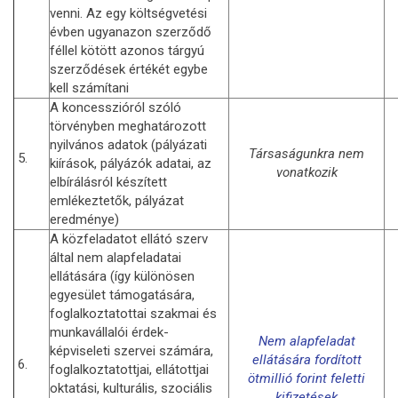
venni. Az egy költségvetési
évben ugyanazon szerződő
féllel kötött azonos tárgyú
szerződések értékét egybe
kell számítani
A koncesszióról szóló
törvényben meghatározott
nyilvános adatok (pályázati
Társaságunkra nem
5.
kiírások, pályázók adatai, az
vonatkozik
elbírálásról készített
emlékeztetők, pályázat
eredménye)
A közfeladatot ellátó szerv
által nem alapfeladatai
ellátására (így különösen
egyesület támogatására,
foglalkoztatottai szakmai és
munkavállalói érdek-
Nem alapfeladat
képviseleti szervei számára,
ellátására fordított
6.
foglalkoztatottjai, ellátottjai
ötmillió forint feletti
oktatási, kulturális, szociális
kifizetések