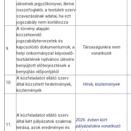
ülésének jegyzőkönyvei, illetve
összefoglalói; a testületi szerv
szavazásának adatai, ha ezt
jogszabály nem korlátozza
A törvény alapján
közzéteendő
jogszabálytervezetek és
kapcsolódó dokumentumok; a
Társaságunkra nem
9.
helyi önkormányzat képviselő-
vonatkozik
testületének nyilvános ülésére
benyújtott előterjesztések a
benyújtás időpontjától
A közfeladatot ellátó szerv
10.
által közzétett hirdetmények,
Hírek, közlemények
közlemények
A közfeladatot ellátó szerv
2026. évben kiírt
által kiírt pályázatok szakmai
11.
pályázatokra vonatkozó
leírása, azok eredményei és