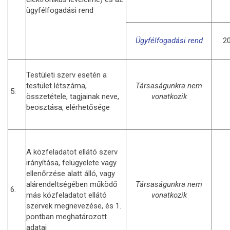
ügyfélfogadási rend
Ügyfélfogadási rend
20
Testületi szerv esetén a
testület létszáma,
Társaságunkra nem
5.
összetétele, tagjainak neve,
vonatkozik
beosztása, elérhetősége
A közfeladatot ellátó szerv
irányítása, felügyelete vagy
ellenőrzése alatt álló, vagy
alárendeltségében működő
Társaságunkra nem
6.
más közfeladatot ellátó
vonatkozik
szervek megnevezése, és 1.
pontban meghatározott
adatai