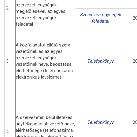
szervezeti egységek
2.
megjelölésével, az egyes
Szervezeti egységek
szervezeti egységek
20
feladatai
feladatai
A közfeladatot ellátó szerv
vezetőinek és az egyes
szervezeti egységek
3.
Telefonkönyv
20
vezetőinek neve, beosztása,
elérhetősége (telefonszáma,
elektronikus levélcíme)
A szervezeten belül illetékes
Telefonkönyv
20
ügyfélkapcsolati vezető neve,
elérhetősége (telefonszáma,
4.
elektronikus levélcíme) és az