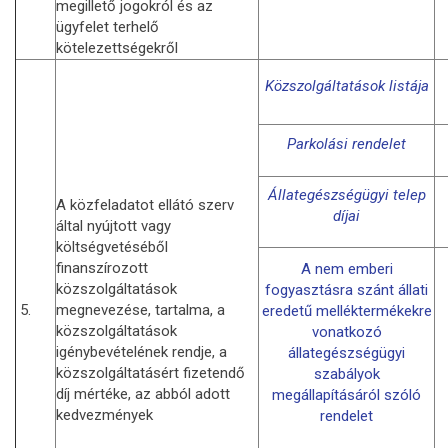
megillető jogokról és az
ügyfelet terhelő
kötelezettségekről
Közszolgáltatások listája
Parkolási rendelet
Állategészségügyi telep
A közfeladatot ellátó szerv
díjai
által nyújtott vagy
költségvetéséből
finanszírozott
A nem emberi
közszolgáltatások
fogyasztásra szánt állati
5.
megnevezése, tartalma, a
eredetű melléktermékekre
közszolgáltatások
vonatkozó
igénybevételének rendje, a
állategészségügyi
közszolgáltatásért fizetendő
szabályok
díj mértéke, az abból adott
megállapításáról szóló
kedvezmények
rendelet