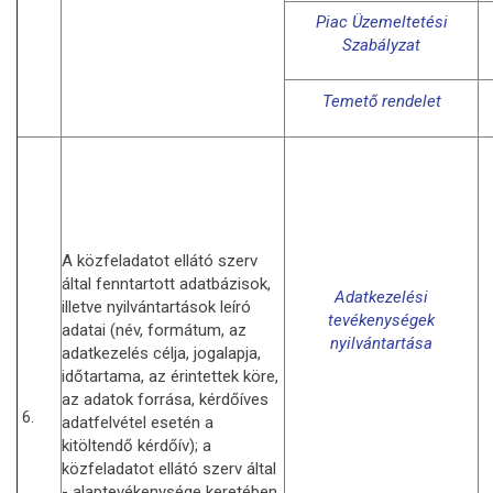
Piac Üzemeltetési
Szabályzat
Temető rendelet
A közfeladatot ellátó szerv
által fenntartott adatbázisok,
Adatkezelési
illetve nyilvántartások leíró
tevékenységek
adatai (név, formátum, az
nyilvántartása
adatkezelés célja, jogalapja,
időtartama, az érintettek köre,
az adatok forrása, kérdőíves
6.
adatfelvétel esetén a
kitöltendő kérdőív); a
közfeladatot ellátó szerv által
- alaptevékenysége keretében