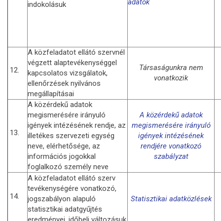
adatok
indokolásuk
A közfeladatot ellátó szervnél
végzett alaptevékenységgel
Társaságunkra nem
12.
kapcsolatos vizsgálatok,
vonatkozik
ellenőrzések nyilvános
megállapításai
A közérdekű adatok
megismerésére irányuló
A
k
özérdekű adatok
igények intézésének rendje, az
megismerésére irányuló
13.
illetékes szervezeti egység
igények intézésének
neve, elérhetősége, az
rendjére vonatkozó
információs jogokkal
szabályzat
foglalkozó személy neve
A közfeladatot ellátó szerv
tevékenységére vonatkozó,
14.
jogszabályon alapuló
Statisztikai adatközlések
statisztikai adatgyűjtés
eredményei, időbeli változásuk