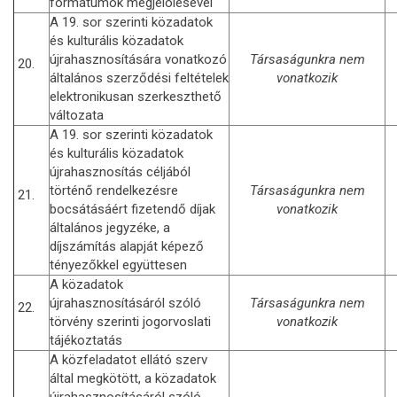
formátumok megjelölésével
A 19. sor szerinti közadatok
és kulturális közadatok
újrahasznosítására vonatkozó
Társaságunkra nem
20.
általános szerződési feltételek
vonatkozik
elektronikusan szerkeszthető
változata
A 19. sor szerinti közadatok
és kulturális közadatok
újrahasznosítás céljából
történő rendelkezésre
Társaságunkra nem
21.
bocsátásáért fizetendő díjak
vonatkozik
általános jegyzéke, a
díjszámítás alapját képező
tényezőkkel együttesen
A közadatok
újrahasznosításáról szóló
Társaságunkra nem
22.
törvény szerinti jogorvoslati
vonatkozik
tájékoztatás
A közfeladatot ellátó szerv
által megkötött, a közadatok
újrahasznosításáról szóló