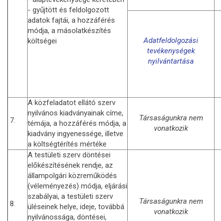
- gyűjtött és feldolgozott
adatok fajtái, a hozzáférés
módja, a másolatkészítés
Adatfeldolgozási
költségei
tevékenységek
nyilvántartása
A közfeladatot ellátó szerv
nyilvános kiadványainak címe,
Társaságunkra nem
7.
témája, a hozzáférés módja, a
vonatkozik
kiadvány ingyenessége, illetve
a költségtérítés mértéke
A testületi szerv döntései
előkészítésének rendje, az
állampolgári közreműködés
(véleményezés) módja, eljárási
szabályai, a testületi szerv
Társaságunkra nem
8.
üléseinek helye, ideje, továbbá
vonatkozik
nyilvánossága, döntései,