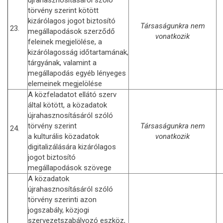
törvény szerint kötött
kizárólagos jogot biztosító
Társaságunkra nem
23.
megállapodások szerződő
vonatkozik
feleinek megjelölése, a
kizárólagosság időtartamának,
tárgyának, valamint a
megállapodás egyéb lényeges
elemeinek megjelölése
A közfeladatot ellátó szerv
által kötött, a közadatok
újrahasznosításáról szóló
törvény szerint
Társaságunkra nem
24.
a kulturális közadatok
vonatkozik
digitalizálására kizárólagos
jogot biztosító
megállapodások szövege
A közadatok
újrahasznosításáról szóló
törvény szerinti azon
jogszabály, közjogi
szervezetszabályozó eszköz,