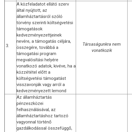
A közfeladatot ellátó szerv
által nyújtott, az
államháztartásról szóló
törvény szerinti költségvetési
támogatások
kedvezményezettjeinek
nevére, a támogatás céljára,
Társaságunkra nem
3.
összegére, továbbá a
vonatkozik
támogatási program
megvalósítási helyére
vonatkozó adatok, kivéve, ha a
közzététel előtt a
költségvetési támogatást
visszavonják vagy arról a
kedvezményezett lemond
Az államháztartás
pénzeszközei
felhasználásával, az
államháztartáshoz tartozó
vagyonnal történő
gazdálkodással összefüggő,