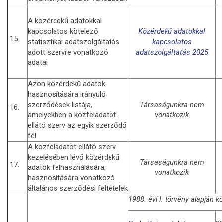
A közérdekű adatokkal
kapcsolatos kötelező
Közérdekű adatokkal
15.
statisztikai adatszolgáltatás
kapcsolatos
adott szervre vonatkozó
adatszolgáltatás 2025
adatai
Azon közérdekű adatok
hasznosítására irányuló
szerződések listája,
Társaságunkra nem
16.
amelyekben a közfeladatot
vonatkozik
ellátó szerv az egyik szerződő
fél
A közfeladatot ellátó szerv
kezelésében lévő közérdekű
Társaságunkra nem
17.
adatok felhasználására,
vonatkozik
hasznosítására vonatkozó
általános szerződési feltételek
1988. évi I. törvény alapján k