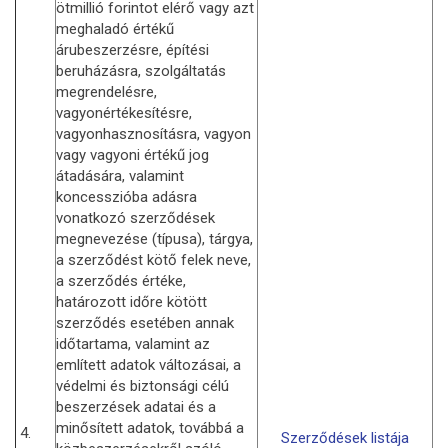
ötmillió forintot elérő vagy azt
meghaladó értékű
árubeszerzésre, építési
beruházásra, szolgáltatás
megrendelésre,
vagyonértékesítésre,
vagyonhasznosításra, vagyon
vagy vagyoni értékű jog
átadására, valamint
koncesszióba adásra
vonatkozó szerződések
megnevezése (típusa), tárgya,
a szerződést kötő felek neve,
a szerződés értéke,
határozott időre kötött
szerződés esetében annak
időtartama, valamint az
említett adatok változásai, a
védelmi és biztonsági célú
beszerzések adatai és a
minősített adatok, továbbá a
4.
Szerződések listája