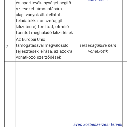
és sporttevékenységet segítő
szervezet támogatására,
alapítványok által ellátott
feladatokkal összefüggő
kifizetésre) fordított, ötmillió
forintot meghaladó kifizetések
Az Európai Unió
támogatásával megvalósuló
Társaságunkra nem
7.
fejlesztések leírása, az azokra
vonatkozik
vonatkozó szerződések
Éves közbeszerzési tervek