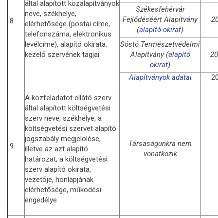
által alapított közalapítványok
Székesfehérvár
neve, székhelye,
Fejlődéséért Alapítvány
2
8.
elérhetősége (postai címe,
(
alapító okirat
)
telefonszáma, elektronikus
levélcíme), alapító okirata,
Sóstó Természetvédelmi
kezelő szervének tagjai
Alapítvány (
alapító
20
okirat
)
Alapítványok adatai
20
A közfeladatot ellátó szerv
által alapított költségvetési
szerv neve, székhelye, a
költségvetési szervet alapító
jogszabály megjelölése,
Társaságunkra nem
9.
illetve az azt alapító
vonatkozik
határozat, a költségvetési
szerv alapító okirata,
vezetője, honlapjának
elérhetősége, működési
engedélye