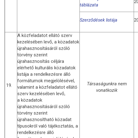
2
táblázata
Szerződések listája
2
A közfeladatot ellátó szerv
kezelésében levő, a közadatok
újrahasznosításáról szóló
törvény szerint
újrahasznosítás céljára
elérhető kulturális közadatok
listája a rendelkezésre álló
formátumok megjelölésével,
Társaságunkra nem
19.
valamint a közfeladatot ellátó
vonatkozik
szerv kezelésében levő,
a közadatok
újrahasznosításáról szóló
törvény szerint
újrahasznosítható közadat
típusokról való tájékoztatás, a
rendelkezésre álló