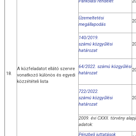
Parkolási rendelet
2
Üzemeltetési
2
megállapodás
140/2019.
számú
k
özgyűlési
2
határozat
64/2022. számú
k
özgyűlési
A közfeladatot ellátó szervre
2
határozat
18.
vonatkozó különös és egyedi
közzétételi lista
722/2022.
számú
k
özgyűlési
2
határozat
2009. évi CXXII. törvény alap
adatok:
Pénzbeli juttatások