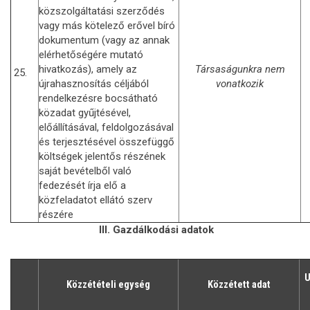
közszolgáltatási szerződés
vagy más kötelező erővel bíró
dokumentum (vagy az annak
elérhetőségére mutató
hivatkozás), amely az
Társaságunkra nem
25.
újrahasznosítás céljából
vonatkozik
rendelkezésre bocsátható
közadat gyűjtésével,
előállításával, feldolgozásával
és terjesztésével összefüggő
költségek jelentős részének
saját bevételből való
fedezését írja elő a
közfeladatot ellátó szerv
részére
III. Gazdálkodási adatok
U
Közzétételi egység
Közzétett adat