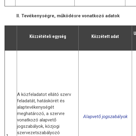
II. Tevékenységre, működésre vonatkozó adatok
U
Közzétételi egység
Közzétett adat
A közfeladatot ellátó szerv
feladatát, hatáskörét és
alaptevékenységét
meghatározó, a szervre
Alapvető jogszabályok
vonatkozó alapvető
jogszabályok, közjogi
szervezetszabályozó
1.