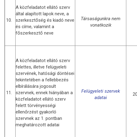
A közfeladatot ellátó szerv
által alapított lapok neve, a
Társaságunkra nem
10.
szerkesztőség és kiadó neve
vonatkozik
és címe, valamint a
főszerkesztő neve
A közfeladatot ellátó szerv
felettes, illetve felügyeleti
szervének, hatósági döntései
tekintetében a fellebbezés
elbírálására jogosult
Felügyeleti szervek
11.
szervnek, ennek hiányában a
20
adatai
közfeladatot ellátó szerv
felett törvényességi
ellenőrzést gyakorló
szervnek az 1. pontban
meghatározott adatai