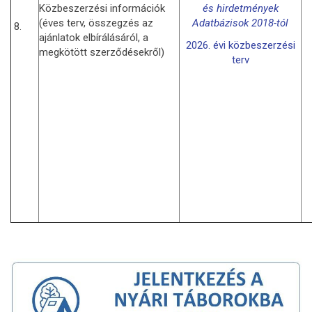
Közbeszerzési információk
és hirdetmények
(éves terv, összegzés az
Adatbázisok 2018-tól
8.
ajánlatok elbírálásáról, a
2026. évi közbeszerzési
megkötött szerződésekről)
terv