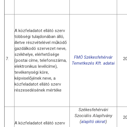
A közfeladatot ellátó szerv
többségi tulajdonában álló,
illetve részvételével működő
gazdálkodó szervezet neve,
székhelye, elérhetősége
FMÖ Székesfehérvár
7.
20
(postai címe, telefonszáma,
Temetkezés Kft. adatai
elektronikus levélcíme),
tevékenységi köre,
képviselőjének neve, a
közfeladatot ellátó szerv
részesedésének mértéke
Székesfehérvári
Szociális Alapítvány
20
(
alapító okirat
)
A közfeladatot ellátó szerv