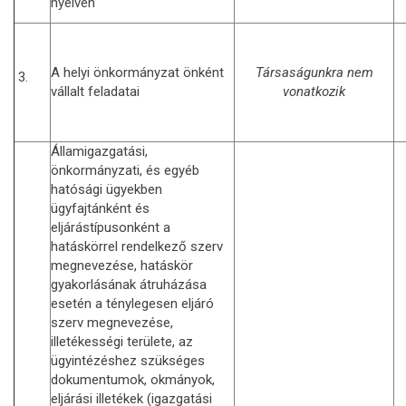
nyelven
A helyi önkormányzat önként
Társaságunkra nem
3.
vállalt feladatai
vonatkozik
Államigazgatási,
önkormányzati, és egyéb
hatósági ügyekben
ügyfajtánként és
eljárástípusonként a
hatáskörrel rendelkező szerv
megnevezése, hatáskör
gyakorlásának átruházása
esetén a ténylegesen eljáró
szerv megnevezése,
illetékességi területe, az
ügyintézéshez szükséges
dokumentumok, okmányok,
eljárási illetékek (igazgatási