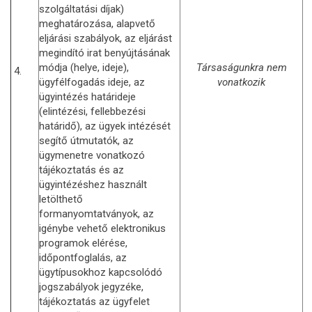
szolgáltatási díjak)
meghatározása, alapvető
eljárási szabályok, az eljárást
megindító irat benyújtásának
módja (helye, ideje),
Társaságunkra nem
4.
ügyfélfogadás ideje, az
vonatkozik
ügyintézés határideje
(elintézési, fellebbezési
határidő), az ügyek intézését
segítő útmutatók, az
ügymenetre vonatkozó
tájékoztatás és az
ügyintézéshez használt
letölthető
formanyomtatványok, az
igénybe vehető elektronikus
programok elérése,
időpontfoglalás, az
ügytípusokhoz kapcsolódó
jogszabályok jegyzéke,
tájékoztatás az ügyfelet