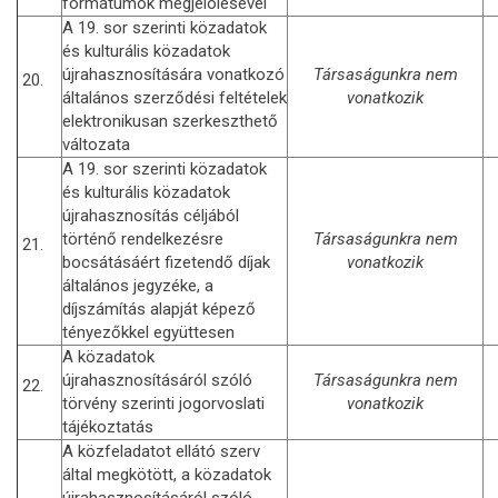
formátumok megjelölésével
A 19. sor szerinti közadatok
és kulturális közadatok
újrahasznosítására vonatkozó
Társaságunkra nem
20.
általános szerződési feltételek
vonatkozik
elektronikusan szerkeszthető
változata
A 19. sor szerinti közadatok
és kulturális közadatok
újrahasznosítás céljából
történő rendelkezésre
Társaságunkra nem
21.
bocsátásáért fizetendő díjak
vonatkozik
általános jegyzéke, a
díjszámítás alapját képező
tényezőkkel együttesen
A közadatok
újrahasznosításáról szóló
Társaságunkra nem
22.
törvény szerinti jogorvoslati
vonatkozik
tájékoztatás
A közfeladatot ellátó szerv
által megkötött, a közadatok
újrahasznosításáról szóló