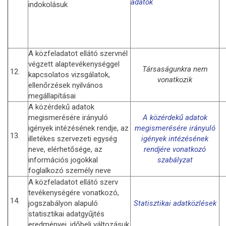
adatok
indokolásuk
A közfeladatot ellátó szervnél
végzett alaptevékenységgel
Társaságunkra nem
12.
kapcsolatos vizsgálatok,
vonatkozik
ellenőrzések nyilvános
megállapításai
A közérdekű adatok
megismerésére irányuló
A
k
özérdekű adatok
igények intézésének rendje, az
megismerésére irányuló
13.
illetékes szervezeti egység
igények intézésének
neve, elérhetősége, az
rendjére vonatkozó
információs jogokkal
szabályzat
foglalkozó személy neve
A közfeladatot ellátó szerv
tevékenységére vonatkozó,
14.
jogszabályon alapuló
Statisztikai adatközlések
statisztikai adatgyűjtés
eredményei, időbeli változásuk