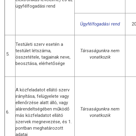
ügyfélfogadási rend
Ügyfélfogadási rend
20
Testületi szerv esetén a
testület létszáma,
Társaságunkra nem
5.
összetétele, tagjainak neve,
vonatkozik
beosztása, elérhetősége
A közfeladatot ellátó szerv
irányítása, felügyelete vagy
ellenőrzése alatt álló, vagy
alárendeltségében működő
Társaságunkra nem
6.
más közfeladatot ellátó
vonatkozik
szervek megnevezése, és 1.
pontban meghatározott
adatai