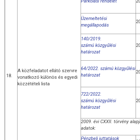
Parkolási rendelet
2
Üzemeltetési
2
megállapodás
140/2019.
számú
k
özgyűlési
2
határozat
64/2022. számú
k
özgyűlési
A közfeladatot ellátó szervre
2
határozat
18.
vonatkozó különös és egyedi
közzétételi lista
722/2022.
számú
k
özgyűlési
2
határozat
2009. évi CXXII. törvény alap
adatok:
Pénzbeli juttatások