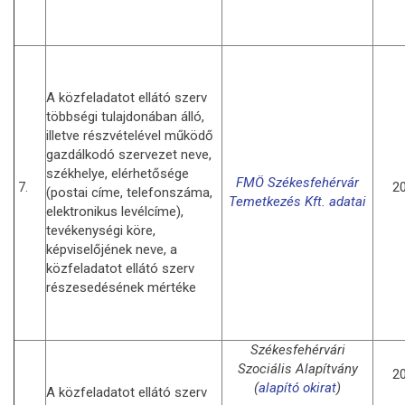
A közfeladatot ellátó szerv
többségi tulajdonában álló,
illetve részvételével működő
gazdálkodó szervezet neve,
székhelye, elérhetősége
FMÖ Székesfehérvár
7.
20
(postai címe, telefonszáma,
Temetkezés Kft. adatai
elektronikus levélcíme),
tevékenységi köre,
képviselőjének neve, a
közfeladatot ellátó szerv
részesedésének mértéke
Székesfehérvári
Szociális Alapítvány
20
(
alapító okirat
)
A közfeladatot ellátó szerv