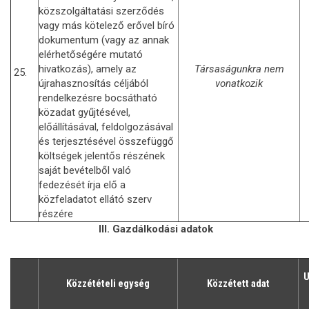
közszolgáltatási szerződés
vagy más kötelező erővel bíró
dokumentum (vagy az annak
elérhetőségére mutató
hivatkozás), amely az
Társaságunkra nem
25.
újrahasznosítás céljából
vonatkozik
rendelkezésre bocsátható
közadat gyűjtésével,
előállításával, feldolgozásával
és terjesztésével összefüggő
költségek jelentős részének
saját bevételből való
fedezését írja elő a
közfeladatot ellátó szerv
részére
III. Gazdálkodási adatok
U
Közzétételi egység
Közzétett adat