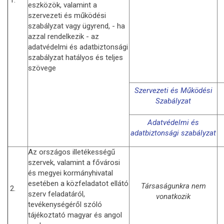
eszközök, valamint a
szervezeti és működési
szabályzat vagy ügyrend, - ha
azzal rendelkezik - az
adatvédelmi és adatbiztonsági
szabályzat hatályos és teljes
szövege
Szervezeti és Működési
Szabályzat
Adatvédelmi és
adatbiztonsági szabályzat
Az országos illetékességű
szervek, valamint a fővárosi
és megyei kormányhivatal
esetében a közfeladatot ellátó
Társaságunkra nem
2.
szerv feladatáról,
vonatkozik
tevékenységéről szóló
tájékoztató magyar és angol