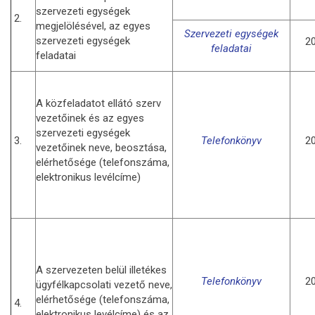
szervezeti egységek
2.
megjelölésével, az egyes
Szervezeti egységek
szervezeti egységek
20
feladatai
feladatai
A közfeladatot ellátó szerv
vezetőinek és az egyes
szervezeti egységek
3.
Telefonkönyv
20
vezetőinek neve, beosztása,
elérhetősége (telefonszáma,
elektronikus levélcíme)
A szervezeten belül illetékes
Telefonkönyv
20
ügyfélkapcsolati vezető neve,
elérhetősége (telefonszáma,
4.
elektronikus levélcíme) és az