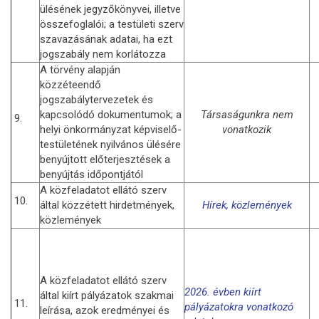
ülésének jegyzőkönyvei, illetve
összefoglalói; a testületi szerv
szavazásának adatai, ha ezt
jogszabály nem korlátozza
A törvény alapján
közzéteendő
jogszabálytervezetek és
kapcsolódó dokumentumok; a
Társaságunkra nem
9.
helyi önkormányzat képviselő-
vonatkozik
testületének nyilvános ülésére
benyújtott előterjesztések a
benyújtás időpontjától
A közfeladatot ellátó szerv
10.
által közzétett hirdetmények,
Hírek, közlemények
közlemények
A közfeladatot ellátó szerv
2026. évben kiírt
által kiírt pályázatok szakmai
11.
pályázatokra vonatkozó
leírása, azok eredményei és