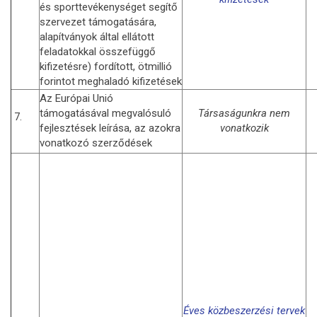
és sporttevékenységet segítő
szervezet támogatására,
alapítványok által ellátott
feladatokkal összefüggő
kifizetésre) fordított, ötmillió
forintot meghaladó kifizetések
Az Európai Unió
támogatásával megvalósuló
Társaságunkra nem
7.
fejlesztések leírása, az azokra
vonatkozik
vonatkozó szerződések
Éves közbeszerzési tervek