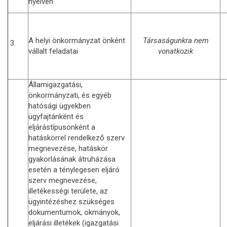
nyelven
A helyi önkormányzat önként
Társaságunkra nem
3.
vállalt feladatai
vonatkozik
Államigazgatási,
önkormányzati, és egyéb
hatósági ügyekben
ügyfajtánként és
eljárástípusonként a
hatáskörrel rendelkező szerv
megnevezése, hatáskör
gyakorlásának átruházása
esetén a ténylegesen eljáró
szerv megnevezése,
illetékességi területe, az
ügyintézéshez szükséges
dokumentumok, okmányok,
eljárási illetékek (igazgatási