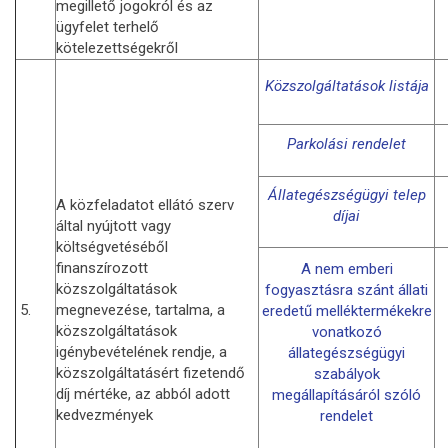
megillető jogokról és az
ügyfelet terhelő
kötelezettségekről
Közszolgáltatások listája
Parkolási rendelet
Állategészségügyi telep
A közfeladatot ellátó szerv
díjai
által nyújtott vagy
költségvetéséből
finanszírozott
A nem emberi
közszolgáltatások
fogyasztásra szánt állati
5.
megnevezése, tartalma, a
eredetű melléktermékekre
közszolgáltatások
vonatkozó
igénybevételének rendje, a
állategészségügyi
közszolgáltatásért fizetendő
szabályok
díj mértéke, az abból adott
megállapításáról szóló
kedvezmények
rendelet