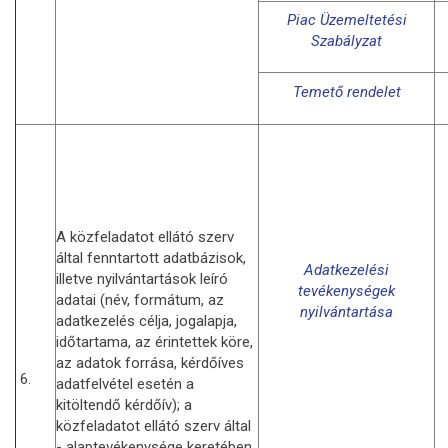
Piac Üzemeltetési
Szabályzat
Temető rendelet
A közfeladatot ellátó szerv
által fenntartott adatbázisok,
Adatkezelési
illetve nyilvántartások leíró
tevékenységek
adatai (név, formátum, az
nyilvántartása
adatkezelés célja, jogalapja,
időtartama, az érintettek köre,
az adatok forrása, kérdőíves
6.
adatfelvétel esetén a
kitöltendő kérdőív); a
közfeladatot ellátó szerv által
- alaptevékenysége keretében