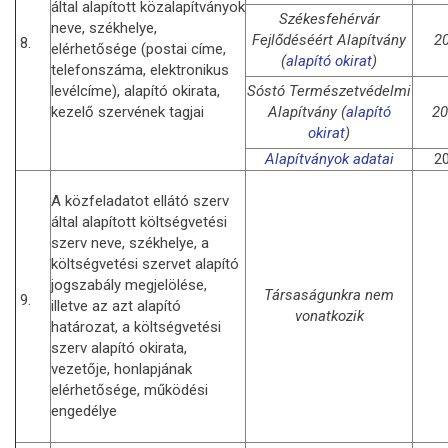
által alapított közalapítványok
Székesfehérvár
neve, székhelye,
Fejlődéséért Alapítvány
2
8.
elérhetősége (postai címe,
(
alapító okirat
)
telefonszáma, elektronikus
levélcíme), alapító okirata,
Sóstó Természetvédelmi
kezelő szervének tagjai
Alapítvány (
alapító
20
okirat
)
Alapítványok adatai
20
A közfeladatot ellátó szerv
által alapított költségvetési
szerv neve, székhelye, a
költségvetési szervet alapító
jogszabály megjelölése,
Társaságunkra nem
9.
illetve az azt alapító
vonatkozik
határozat, a költségvetési
szerv alapító okirata,
vezetője, honlapjának
elérhetősége, működési
engedélye