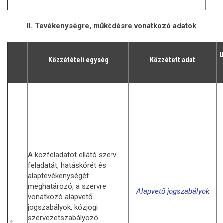
II. Tevékenységre, működésre vonatkozó adatok
U
Közzétételi egység
Közzétett adat
A közfeladatot ellátó szerv
feladatát, hatáskörét és
alaptevékenységét
meghatározó, a szervre
Alapvető jogszabályok
vonatkozó alapvető
jogszabályok, közjogi
szervezetszabályozó
1.