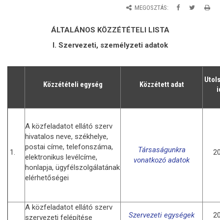
MEGOSZTÁS:
ÁLTALÁNOS KÖZZÉTÉTELI LISTA
I. Szervezeti, személyzeti adatok
Utol
Közzétételi egység
Közzétett adat
i
A közfeladatot ellátó szerv
hivatalos neve, székhelye,
postai címe, telefonszáma,
Társaságunkra
1.
20
elektronikus levélcíme,
vonatkozó adatok
honlapja, ügyfélszolgálatának
elérhetőségei
A közfeladatot ellátó szerv
Szervezeti egységek
20
szervezeti felépítése