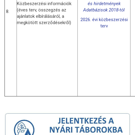
Közbeszerzési információk
és hirdetmények
(éves terv, összegzés az
Adatbázisok 2018-tól
8.
ajánlatok elbírálásáról, a
2026. évi közbeszerzési
megkötött szerződésekről)
terv