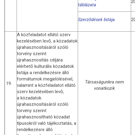
2
táblázata
Szerződések listája
2
A közfeladatot ellátó szerv
kezelésében levő, a közadatok
újrahasznosításáról szóló
törvény szerint
újrahasznosítás céljára
elérhető kulturális közadatok
listája a rendelkezésre álló
formátumok megjelölésével,
Társaságunkra nem
19.
valamint a közfeladatot ellátó
vonatkozik
szerv kezelésében levő,
a közadatok
újrahasznosításáról szóló
törvény szerint
újrahasznosítható közadat
típusokról való tájékoztatás, a
rendelkezésre álló