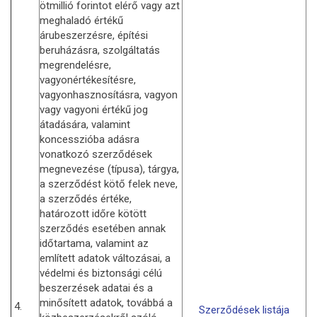
ötmillió forintot elérő vagy azt
meghaladó értékű
árubeszerzésre, építési
beruházásra, szolgáltatás
megrendelésre,
vagyonértékesítésre,
vagyonhasznosításra, vagyon
vagy vagyoni értékű jog
átadására, valamint
koncesszióba adásra
vonatkozó szerződések
megnevezése (típusa), tárgya,
a szerződést kötő felek neve,
a szerződés értéke,
határozott időre kötött
szerződés esetében annak
időtartama, valamint az
említett adatok változásai, a
védelmi és biztonsági célú
beszerzések adatai és a
minősített adatok, továbbá a
4.
Szerződések listája