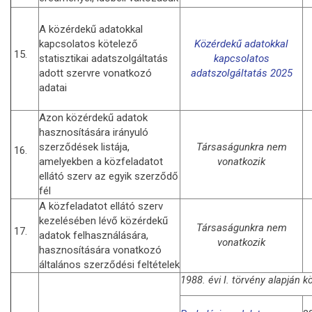
A közérdekű adatokkal
kapcsolatos kötelező
Közérdekű adatokkal
15.
statisztikai adatszolgáltatás
kapcsolatos
adott szervre vonatkozó
adatszolgáltatás 2025
adatai
Azon közérdekű adatok
hasznosítására irányuló
szerződések listája,
Társaságunkra nem
16.
amelyekben a közfeladatot
vonatkozik
ellátó szerv az egyik szerződő
fél
A közfeladatot ellátó szerv
kezelésében lévő közérdekű
Társaságunkra nem
17.
adatok felhasználására,
vonatkozik
hasznosítására vonatkozó
általános szerződési feltételek
1988. évi I. törvény alapján k