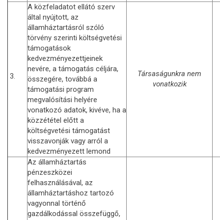
A közfeladatot ellátó szerv
által nyújtott, az
államháztartásról szóló
törvény szerinti költségvetési
támogatások
kedvezményezettjeinek
nevére, a támogatás céljára,
Társaságunkra nem
3.
összegére, továbbá a
vonatkozik
támogatási program
megvalósítási helyére
vonatkozó adatok, kivéve, ha a
közzététel előtt a
költségvetési támogatást
visszavonják vagy arról a
kedvezményezett lemond
Az államháztartás
pénzeszközei
felhasználásával, az
államháztartáshoz tartozó
vagyonnal történő
gazdálkodással összefüggő,