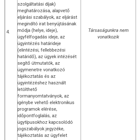
szolgáltatási díjak)
meghatározása, alapvető
eljárási szabályok, az eljárást
megindító irat benyújtásának
módja (helye, ideje),
Társaságunkra nem
4.
ügyfélfogadás ideje, az
vonatkozik
ügyintézés határideje
(elintézési, fellebbezési
határidő), az ügyek intézését
segítő útmutatók, az
ügymenetre vonatkozó
tájékoztatás és az
ügyintézéshez használt
letölthető
formanyomtatványok, az
igénybe vehető elektronikus
programok elérése,
időpontfoglalás, az
ügytípusokhoz kapcsolódó
jogszabályok jegyzéke,
tájékoztatás az ügyfelet