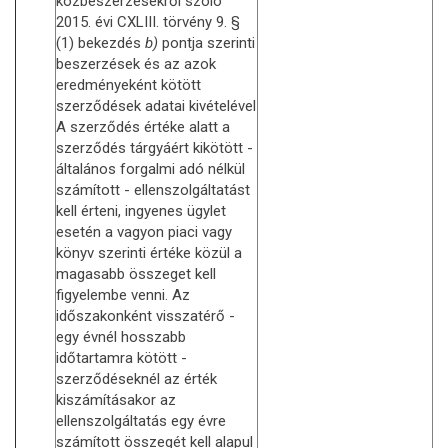
közbeszerzésekről szóló
2015. évi CXLIII. törvény 9. §
(1) bekezdés
b)
pontja szerinti
beszerzések és az azok
eredményeként kötött
szerződések adatai kivételével
A szerződés értéke alatt a
szerződés tárgyáért kikötött -
általános forgalmi adó nélkül
számított - ellenszolgáltatást
kell érteni, ingyenes ügylet
esetén a vagyon piaci vagy
könyv szerinti értéke közül a
magasabb összeget kell
figyelembe venni. Az
időszakonként visszatérő -
egy évnél hosszabb
időtartamra kötött -
szerződéseknél az érték
kiszámításakor az
ellenszolgáltatás egy évre
számított összegét kell alapul