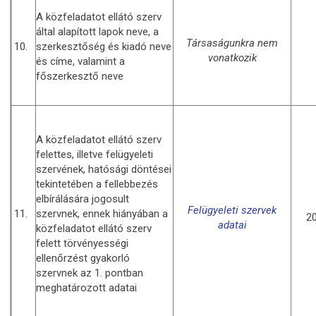
A közfeladatot ellátó szerv
által alapított lapok neve, a
Társaságunkra nem
10.
szerkesztőség és kiadó neve
vonatkozik
és címe, valamint a
főszerkesztő neve
A közfeladatot ellátó szerv
felettes, illetve felügyeleti
szervének, hatósági döntései
tekintetében a fellebbezés
elbírálására jogosult
Felügyeleti szervek
11.
szervnek, ennek hiányában a
20
adatai
közfeladatot ellátó szerv
felett törvényességi
ellenőrzést gyakorló
szervnek az 1. pontban
meghatározott adatai