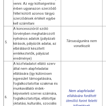
venni. Az egy költségvetési
évben ugyanazon szerződő
féllel kötött azonos tárgyú
szerződések értékét egybe
kell számítani
A koncesszióról szóló
törvényben meghatározott
nyilvános adatok (pályázati
Társaságunkra nem
5.
kiírások, pályázók adatai, az
vonatkozik
elbírálásról készített
emlékeztetők, pályázat
eredménye)
A közfeladatot ellátó szerv
által nem alapfeladatai
ellátására (így különösen
egyesület támogatására,
foglalkoztatottai szakmai és
munkavállalói érdek-
Nem alapfeladat
képviseleti szervei számára,
ellátására fordított
6.
foglalkoztatottjai, ellátottjai
ötmillió forint feletti
oktatási, kulturális, szociális
kifizetések