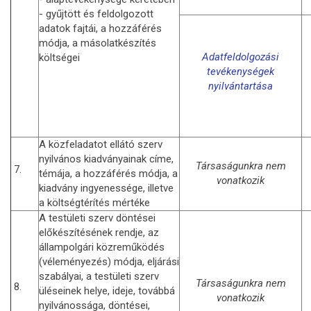
- gyűjtött és feldolgozott
adatok fajtái, a hozzáférés
módja, a másolatkészítés
Adatfeldolgozási
költségei
tevékenységek
nyilvántartása
A közfeladatot ellátó szerv
nyilvános kiadványainak címe,
Társaságunkra nem
7.
témája, a hozzáférés módja, a
vonatkozik
kiadvány ingyenessége, illetve
a költségtérítés mértéke
A testületi szerv döntései
előkészítésének rendje, az
állampolgári közreműködés
(véleményezés) módja, eljárási
szabályai, a testületi szerv
Társaságunkra nem
8.
üléseinek helye, ideje, továbbá
vonatkozik
nyilvánossága, döntései,