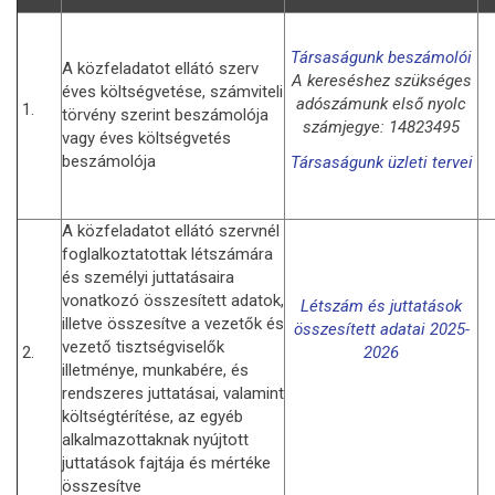
Társaságunk beszámolói
A közfeladatot ellátó szerv
A kereséshez szükséges
éves költségvetése, számviteli
adószámunk első nyolc
1.
törvény szerint beszámolója
számjegye: 14823495
vagy éves költségvetés
beszámolója
Társaságunk üzleti tervei
A közfeladatot ellátó szervnél
foglalkoztatottak létszámára
és személyi juttatásaira
vonatkozó összesített adatok,
Létszám és juttatások
illetve összesítve a vezetők és
összesített adatai 2025-
vezető tisztségviselők
2.
2026
illetménye, munkabére, és
rendszeres juttatásai, valamint
költségtérítése, az egyéb
alkalmazottaknak nyújtott
juttatások fajtája és mértéke
összesítve