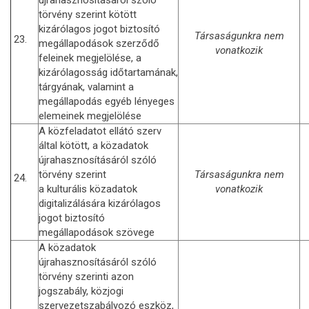
törvény szerint kötött
kizárólagos jogot biztosító
Társaságunkra nem
23.
megállapodások szerződő
vonatkozik
feleinek megjelölése, a
kizárólagosság időtartamának,
tárgyának, valamint a
megállapodás egyéb lényeges
elemeinek megjelölése
A közfeladatot ellátó szerv
által kötött, a közadatok
újrahasznosításáról szóló
törvény szerint
Társaságunkra nem
24.
a kulturális közadatok
vonatkozik
digitalizálására kizárólagos
jogot biztosító
megállapodások szövege
A közadatok
újrahasznosításáról szóló
törvény szerinti azon
jogszabály, közjogi
szervezetszabályozó eszköz,