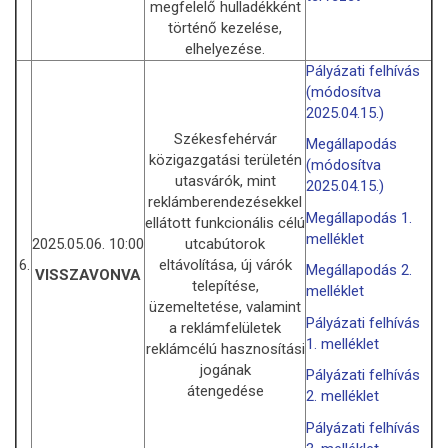
megfelelő hulladékként
történő kezelése,
elhelyezése.
Pályázati felhívás
(módosítva
2025.04.15.)
Székesfehérvár
Megállapodás
közigazgatási területén
(módosítva
utasvárók, mint
2025.04.15.)
reklámberendezésekkel
Megállapodás 1.
ellátott funkcionális célú
melléklet
2025.05.06. 10:00
utcabútorok
6.
eltávolítása, új várók
Megállapodás 2.
VISSZAVONVA
telepítése,
melléklet
üzemeltetése, valamint
Pályázati felhívás
a reklámfelületek
1. melléklet
reklámcélú hasznosítási
jogának
Pályázati felhívás
átengedése
2. melléklet
Pályázati felhívás