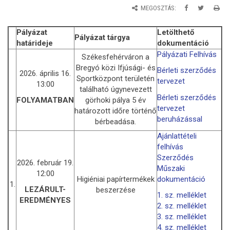
MEGOSZTÁS:
Pályázat
Letölthető
Pályázat tárgya
határideje
dokumentáció
Pályázati Felhívás
Székesfehérváron a
Bregyó közi Ifjúsági- és
Bérleti szerződés
2026. április 16.
Sportközpont területén
tervezet
13:00
található úgynevezett
Bérleti szerződés
görhoki pálya 5 év
FOLYAMATBAN
tervezet
határozott időre történő
beruházással
bérbeadása.
Ajánlattételi
felhívás
Szerződés
2026. február 19.
Műszaki
12:00
Higiéniai papírtermékek
dokumentáció
1.
LEZÁRULT-
beszerzése
1. sz. melléklet
EREDMÉNYES
2. sz. melléklet
3. sz. melléklet
4. sz. melléklet