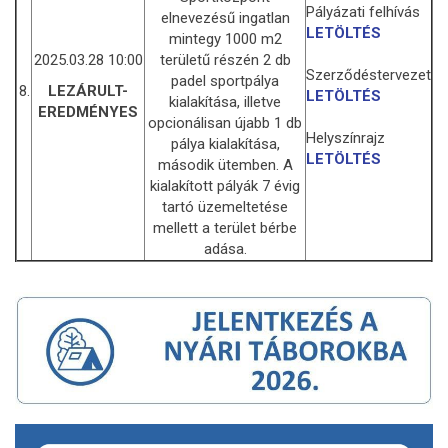
Pályázati felhívás
elnevezésű ingatlan
LETÖLTÉS
mintegy 1000 m2
2025.03.28 10:00
területű részén 2 db
Szerződéstervezet
padel sportpálya
8.
LEZÁRULT-
LETÖLTÉS
kialakítása, illetve
EREDMÉNYES
opcionálisan újabb 1 db
Helyszínrajz
pálya kialakítása,
LETÖLTÉS
második ütemben. A
kialakított pályák 7 évig
tartó üzemeltetése
mellett a terület bérbe
adása.