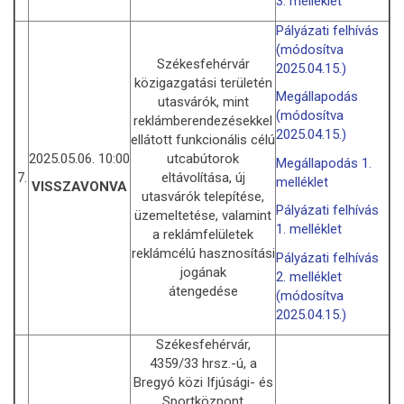
3. melléklet
Pályázati felhívás
(módosítva
Székesfehérvár
2025.04.15.)
közigazgatási területén
Megállapodás
utasvárók, mint
(módosítva
reklámberendezésekkel
2025.04.15.)
ellátott funkcionális célú
2025.05.06. 10:00
utcabútorok
Megállapodás 1.
7.
eltávolítása, új
melléklet
VISSZAVONVA
utasvárók telepítése,
Pályázati felhívás
üzemeltetése, valamint
1. melléklet
a reklámfelületek
reklámcélú hasznosítási
Pályázati felhívás
jogának
2. melléklet
átengedése
(módosítva
2025.04.15.)
Székesfehérvár,
4359/33 hrsz.-ú, a
Bregyó közi Ifjúsági- és
Sportközpont