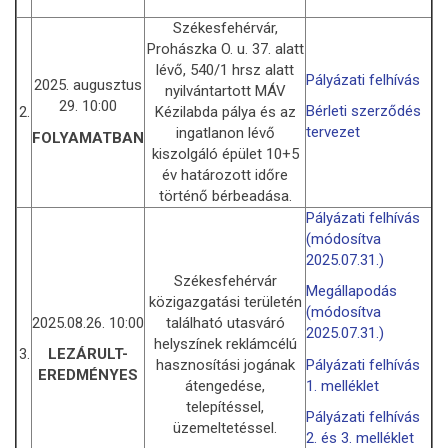
Székesfehérvár,
Prohászka O. u. 37. alatt
lévő, 540/1 hrsz alatt
Pályázati felhívás
2025. augusztus
nyilvántartott MÁV
29. 10:00
Bérleti szerződés
2.
Kézilabda pálya és az
tervezet
ingatlanon lévő
FOLYAMATBAN
kiszolgáló épület 10+5
év határozott időre
történő bérbeadása.
Pályázati felhívás
(módosítva
2025.07.31.)
Székesfehérvár
Megállapodás
közigazgatási területén
(módosítva
2025.08.26. 10:00
található utasváró
2025.07.31.)
helyszínek reklámcélú
3.
LEZÁRULT-
hasznosítási jogának
Pályázati felhívás
EREDMÉNYES
átengedése,
1. melléklet
telepítéssel,
Pályázati felhívás
üzemeltetéssel.
2. és 3. melléklet