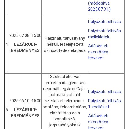
(módosítva
2025.07.31.)
Pályázati felhívás
Pályázati felhívás
2025.07.08. 15:00
mellékletek
Használt, tanúsítvány
4.
nélküli, leselejtezett
LEZÁRULT-
Adásvételi
színpadfedés eladása
EREDMÉNYES
szerződés
tervezet
Székesfehérvár
területén ideiglenesen
deponált, egykori Gaja-
Pályázati felhívás
pataki közúti híd
2025.06.10. 15:00
szerkezeti elemeinek
Pályázati felhívás
bontása, feldarabolása,
1. melléklet
5.
LEZÁRULT-
elszállítása és a
EREDMÉNYES
Adásvételi
vonatkozó
szerződés
jogszabályoknak
tervezet