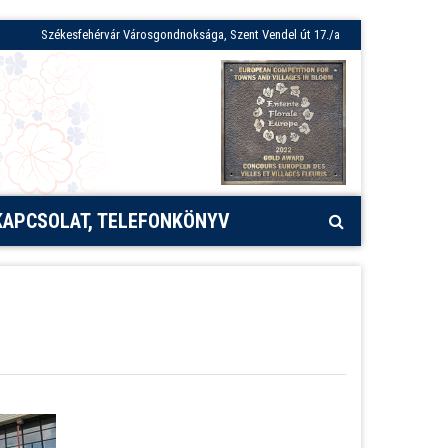
Székesfehérvár Városgondnoksága, Szent Vendel út 17./a
KAPCSOLAT, TELEFONKÖNYV