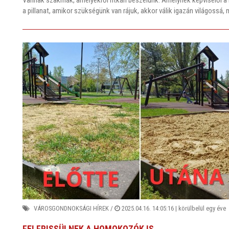
a pillanat, amikor szükségünk van rájuk, akkor válik igazán világossá,
VÁROSGONDNOKSÁGI HÍREK
/
2025.04.16. 14:05:16 |
körülbelül egy éve
FELFRISSÜLNEK A HOMOKOZÓK IS