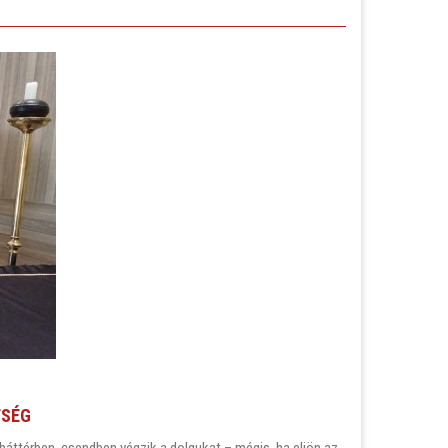
TSÉG
áttérben, csendben végzik a dolgukat – mégis, ha eljön az