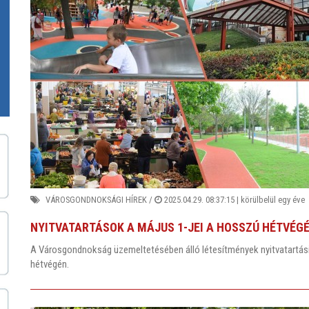
VÁROSGONDNOKSÁGI HÍREK
/
2025.04.29. 08:37:15 |
körülbelül egy éve
NYITVATARTÁSOK A MÁJUS 1-JEI A HOSSZÚ HÉTVÉGÉ
A Városgondnokság üzemeltetésében álló létesítmények nyitvatartási r
hétvégén.