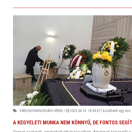
VÁROSGONDNOKSÁGI HÍREK
/
2025.04.16. 14:38:47 |
körülbelül egy éve
A KEGYELETI MUNKA NEM KÖNNYŰ, DE FONTOS SEGÍ
Vannak szakmák, amelyekről ritkán beszélünk. Amelynek képviselői a h