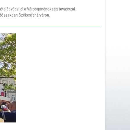
telét végzi el a Városgondnokság tavasszal.
 időszakban Székesfehérváron.