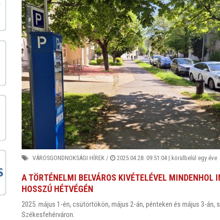
VÁROSGONDNOKSÁGI HÍREK
/
2025.04.28. 09:51:04 |
körülbelül egy éve
A TÖRTÉNELMI BELVÁROS KIVÉTELÉVEL MINDENHOL I
HOSSZÚ HÉTVÉGÉN
2025. május 1-én, csütörtökön, május 2-án, pénteken és május 3-án, szo
Székesfehérváron.