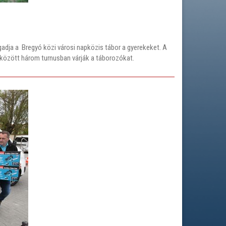
ogadja a Bregyó közi városi napközis tábor a gyerekeket. A
5. között három turnusban várják a táborozókat.