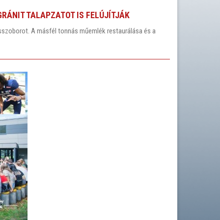
RÁNIT TALAPZATOT IS FELÚJÍTJÁK
vasszoborot. A másfél tonnás műemlék restaurálása és a