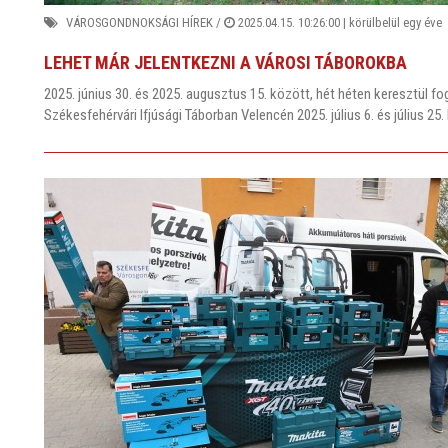
VÁROSGONDNOKSÁGI HÍREK
/
2025.04.15. 10:26:00 |
körülbelül egy éve
LEHET MÁR JELENTKEZNI A VÁROSI TÁBOROKBA
2025. június 30. és 2025. augusztus 15. között, hét héten keresztül f
Székesfehérvári Ifjúsági Táborban Velencén 2025. július 6. és július 2