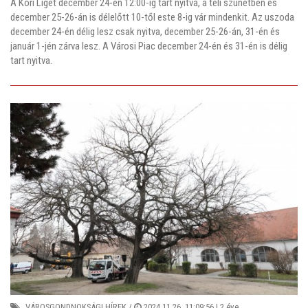
A Kori Liget december 24-én 12:00-ig tart nyitva, a téli szünetben és
december 25-26-án is délelőtt 10-től este 8-ig vár mindenkit. Az uszoda
december 24-én délig lesz csak nyitva, december 25-26-án, 31-én és
január 1-jén zárva lesz. A Városi Piac december 24-én és 31-én is délig
tart nyitva.
VÁROSGONDNOKSÁGI HÍREK
/
2024.11.26. 11:09:56 |
2 éve