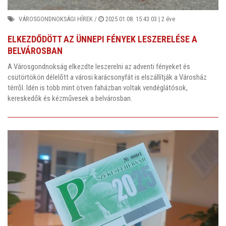
VÁROSGONDNOKSÁGI HÍREK
/
2025.01.08. 15:43:03 |
2 éve
ELKEZDŐDÖTT AZ ÜNNEPI FÉNYEK LESZERELÉSE A
BELVÁROSBAN
A Városgondnokság elkezdte leszerelni az adventi fényeket és
csütörtökön délelőtt a városi karácsonyfát is elszállítják a Városház
térről. Idén is több mint ötven faházban voltak vendéglátósok,
kereskedők és kézművesek a belvárosban.