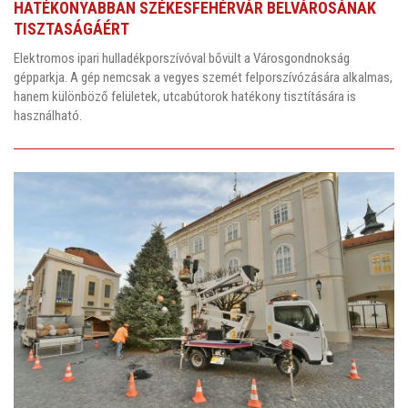
HATÉKONYABBAN SZÉKESFEHÉRVÁR BELVÁROSÁNAK
TISZTASÁGÁÉRT
Elektromos ipari hulladékporszívóval bővült a Városgondnokság
gépparkja. A gép nemcsak a vegyes szemét felporszívózására alkalmas,
hanem különböző felületek, utcabútorok hatékony tisztítására is
használható.