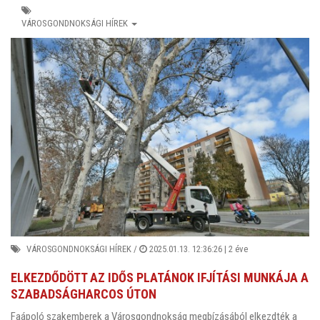
VÁROSGONDNOKSÁGI HÍREK
VÁROSGONDNOKSÁGI HÍREK
/
2025.01.13. 12:36:26 |
2 éve
ELKEZDŐDÖTT AZ IDŐS PLATÁNOK IFJÍTÁSI MUNKÁJA A
SZABADSÁGHARCOS ÚTON
Faápoló szakemberek a Városgondnokság megbízásából elkezdték a