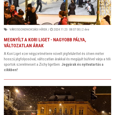
VÁROSGONDNOKSÁGI HÍREK
/
2024.11.23. 08:07:00 |
2 éve
MEGNYÍLT A KORI LIGET - NAGYOBB PÁLYA,
VÁLTOZATLAN ÁRAK
A Kori Liget ezer négyzetméterre növelt jégfelülettel és ötven méter
hosszú jégfolyosóval, változatlan árakkal és megújult büfével várja a téli
sportok szerelmeseit a Zichy ligetben.
Jegyárak és nyitvatartás a
cikkben!