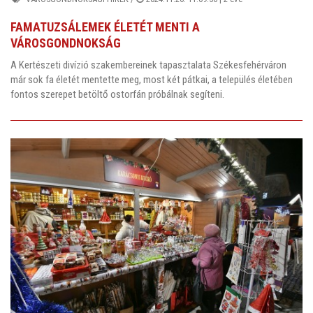
FAMATUZSÁLEMEK ÉLETÉT MENTI A
VÁROSGONDNOKSÁG
A Kertészeti divízió szakembereinek tapasztalata Székesfehérváron
már sok fa életét mentette meg, most két pátkai, a település életében
fontos szerepet betöltő ostorfán próbálnak segíteni.