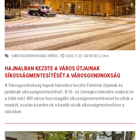
VÁROSGONDNOKSÁGI HÍREK
/
2024.11.23. 04:05:00 |
2 éve
HAJNALBAN KEZDTE A VÁROS ÚTJAINAK
SÍKOSSÁGMENTESÍTÉSÉT A VÁROSGONDNOKSÁG
A Városgondnokság hajnali háromkor kezdte Fehérvár útjainak és
járdáinak síkosságmentesítését. A fő- és tömegközlekedési utakkal és
a több mint 400 városi buszmagálló síkosságmentesítésével kezdtük a
munkát, ezután következik a kisebb utcák síkosságmentesítése a
városban.