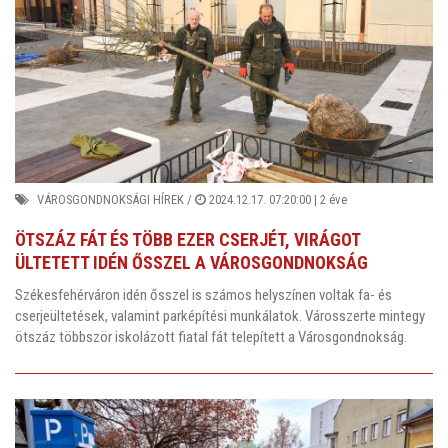
VÁROSGONDNOKSÁGI HÍREK
/
2024.12.17. 07:20:00 |
2 éve
ÖTSZÁZ FÁT ÉS TÖBB EZER CSERJÉT, VIRÁGOT
ÜLTETETT IDÉN ŐSSZEL A VÁROSGONDNOKSÁG
Székesfehérváron idén ősszel is számos helyszínen voltak fa- és
cserjeültetések, valamint parképítési munkálatok. Városszerte mintegy
ötszáz többször iskolázott fiatal fát telepített a Városgondnokság.