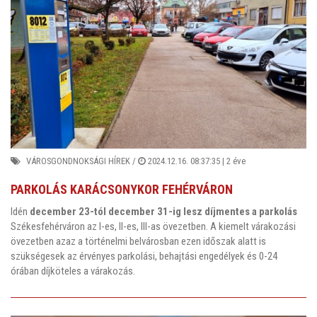
VÁROSGONDNOKSÁGI HÍREK
/
2024.12.16. 08:37:35 |
2 éve
PARKOLÁS KARÁCSONYKOR FEHÉRVÁRON
Idén
december 23-tól december 31-ig lesz díjmentes a parkolás
Székesfehérváron az I-es, II-es, III-as övezetben. A kiemelt várakozási
övezetben azaz a történelmi belvárosban ezen időszak alatt is
szükségesek az érvényes parkolási, behajtási engedélyek és 0-24
órában díjköteles a várakozás.