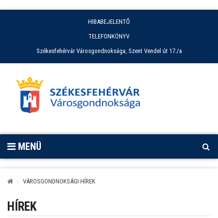
HIBABEJELENTŐ
TELEFONKÖNYV
Székesfehérvár Városgondnoksága, Szent Vendel út 17./a
MENÜ
VÁROSGONDNOKSÁGI HÍREK
HÍREK