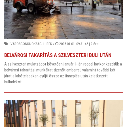
VÁROSGONDNOKSÁGI HÍREK
/
2025.01.01. 09:31:45 |
2 éve
BELVÁROSI TAKARÍTÁS A SZILVESZTERI BULI UTÁN
A szilveszteri mulatságot követően január 1-jén reggel hatkor kezdtük a
belvárosi takarítási munkákat tizenöt emberrel, valamint további két
járat a lakótelepeken gyűjti össze az ünneplés után keletkezett
hulladékot.