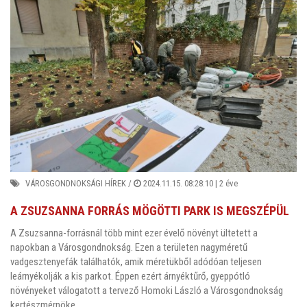
VÁROSGONDNOKSÁGI HÍREK
/
2024.11.15. 08:28:10 |
2 éve
A ZSUZSANNA FORRÁS MÖGÖTTI PARK IS MEGSZÉPÜL
A Zsuzsanna-forrásnál több mint ezer évelő növényt ültetett a
napokban a Városgondnokság. Ezen a területen nagyméretű
vadgesztenyefák találhatók, amik méretükből adódóan teljesen
leárnyékolják a kis parkot. Éppen ezért árnyéktűrő, gyeppótló
növényeket válogatott a tervező Homoki László a Városgondnokság
kertészmérnöke.