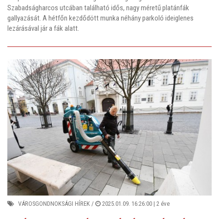
Szabadságharcos utcában található idős, nagy méretű platánfák
gallyazását. A hétfőn kezdődött munka néhány parkoló ideiglenes
lezárásával jár a fák alatt.
VÁROSGONDNOKSÁGI HÍREK
/
2025.01.09. 16:26:00 |
2 éve