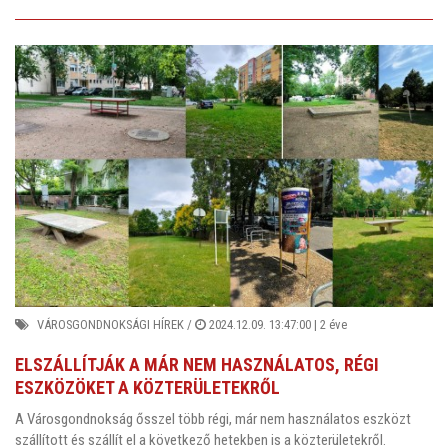
VÁROSGONDNOKSÁGI HÍREK
/
2024.12.09. 13:47:00 |
2 éve
ELSZÁLLÍTJÁK A MÁR NEM HASZNÁLATOS, RÉGI
ESZKÖZÖKET A KÖZTERÜLETEKRŐL
A Városgondnokság ősszel több régi, már nem használatos eszközt
szállított és szállít el a következő hetekben is a közterületekről.