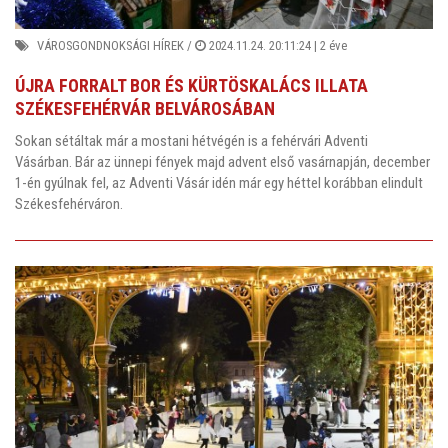
VÁROSGONDNOKSÁGI HÍREK
/
2024.11.24. 20:11:24 |
2 éve
ÚJRA FORRALT BOR ÉS KÜRTÖSKALÁCS ILLATA
SZÉKESFEHÉRVÁR BELVÁROSÁBAN
Sokan sétáltak már a mostani hétvégén is a fehérvári Adventi
Vásárban.
Bár az ünnepi fények majd advent első vasárnapján, december
1-én gyúlnak fel, az Adventi Vásár idén már egy héttel korábban elindult
Székesfehérváron.