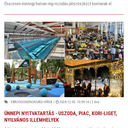
Összesen mintegy hatvan régi rozsdás játszószközt bontanak el.
VÁROSGONDNOKSÁGI HÍREK
/
2024.12.05. 10:59:14 |
2 éve
ÜNNEPI NYITVATARTÁS - USZODA, PIAC, KORI-LIGET,
NYILVÁNOS ILLEMHELYEK