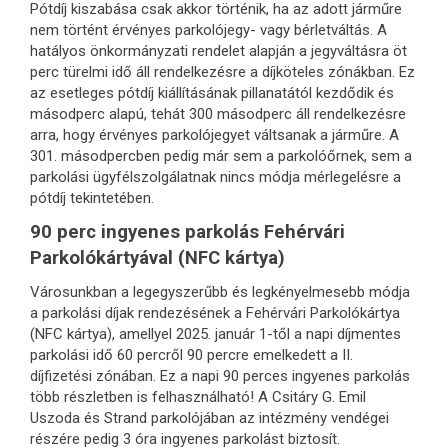
Pótdíj kiszabása csak akkor történik, ha az adott járműre
nem történt érvényes parkolójegy- vagy bérletváltás. A
hatályos önkormányzati rendelet alapján a jegyváltásra öt
perc türelmi idő áll rendelkezésre a díjköteles zónákban. Ez
az esetleges pótdíj kiállításának pillanatától kezdődik és
másodperc alapú, tehát 300 másodperc áll rendelkezésre
arra, hogy érvényes parkolójegyet váltsanak a járműre. A
301. másodpercben pedig már sem a parkolóőrnek, sem a
parkolási ügyfélszolgálatnak nincs módja mérlegelésre a
pótdíj tekintetében.
90 perc ingyenes parkolás Fehérvári
Parkolókártyával (NFC kártya)
Városunkban a legegyszerűbb és legkényelmesebb módja
a parkolási díjak rendezésének a Fehérvári Parkolókártya
(NFC kártya), amellyel 2025. január 1-től a napi díjmentes
parkolási idő 60 percről 90 percre emelkedett a II.
díjfizetési zónában. Ez a napi 90 perces ingyenes parkolás
több részletben is felhasználható! A Csitáry G. Emil
Uszoda és Strand parkolójában az intézmény vendégei
részére pedig 3 óra ingyenes parkolást biztosít.