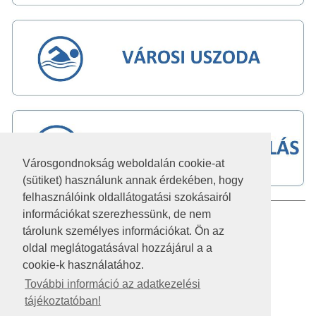
Városgondnokság weboldalán cookie-at
(sütiket) használunk annak érdekében, hogy
felhasználóink oldallátogatási szokásairól
információkat szerezhessünk, de nem
IMPRESSZUM
tárolunk személyes információkat. Ön az
JOGI NYILATKOZAT
oldal meglátogatásával hozzájárul a a
cookie-k használatához.
AKADÁLYMENTESÍTÉSI NYILATKOZAT
További információ az adatkezelési
tájékoztatóban!
KÖZÉRDEKŰ ADATOK