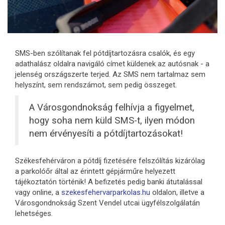
SMS-ben szólítanak fel pótdíjtartozásra csalók, és egy
adathalász oldalra navigáló címet küldenek az autósnak - a
jelenség országszerte terjed. Az SMS nem tartalmaz sem
helyszínt, sem rendszámot, sem pedig összeget.
A Városgondnokság felhívja a figyelmet,
hogy soha nem küld SMS-t, ilyen módon
nem érvényesíti a pótdíjtartozásokat!
Székesfehérváron a pótdíj fizetésére felszólítás kizárólag
a parkolóőr által az érintett gépjárműre helyezett
tájékoztatón történik! A befizetés pedig banki átutalással
vagy online, a
szekesfehervarparkolas.hu
oldalon, illetve a
Városgondnokság Szent Vendel utcai ügyfélszolgálatán
lehetséges.