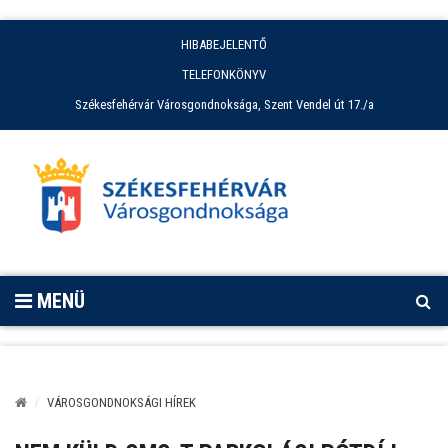
HIBABEJELENTŐ
TELEFONKÖNYV
Székesfehérvár Városgondnoksága, Szent Vendel út 17./a
MENÜ
VÁROSGONDNOKSÁGI HÍREK