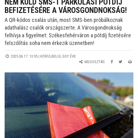
NEM KÜLD SMS-T PARKOLÁSI PÓTDÍJ
BEFIZETÉSÉRE A VÁROSGONDNOKSÁG!
A QR-kódos csalás után, most SMS-ben próbálkoznak
adathalász csalók országszerte. A Városgondnokság
felhívja a figyelmet: Székesfehérváron a pótdíj fizetésére
felszólítás soha nem érkezik üzenetben!
2025.06.17. 13:05 |
KÖRÜLBELÜL EGY ÉVE
MEGOSZTÁS: