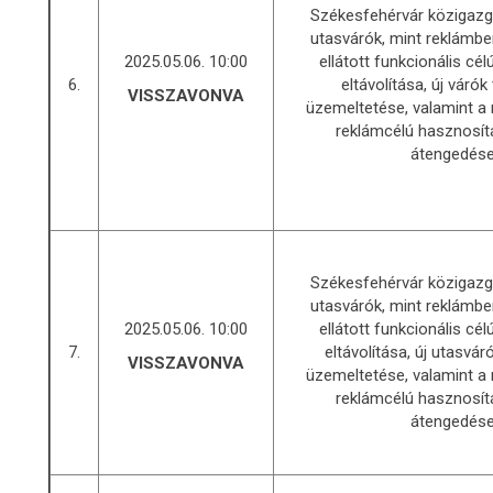
Székesfehérvár közigazga
utasvárók, mint reklámb
2025.05.06. 10:00
ellátott funkcionális cé
6.
eltávolítása, új várók 
VISSZAVONVA
üzemeltetése, valamint a 
reklámcélú hasznosít
átengedés
Székesfehérvár közigazga
utasvárók, mint reklámb
2025.05.06. 10:00
ellátott funkcionális cé
7.
eltávolítása, új utasvár
VISSZAVONVA
üzemeltetése, valamint a 
reklámcélú hasznosít
átengedés