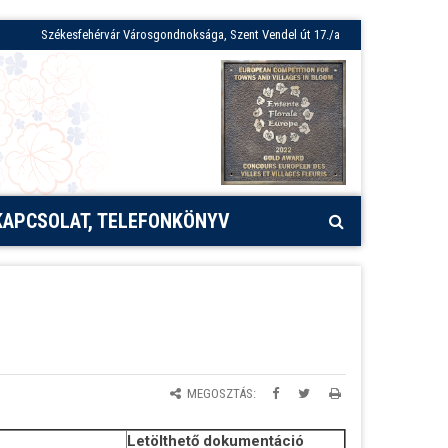
Székesfehérvár Városgondnoksága, Szent Vendel út 17./a
KAPCSOLAT, TELEFONKÖNYV
MEGOSZTÁS:
Letölthető dokumentáció