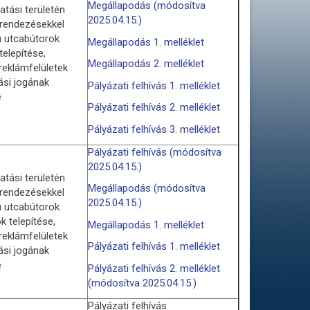
Megállapodás (módosítva
tási területén
2025.04.15.)
erendezésekkel
lú utcabútorok
Megállapodás 1. melléklet
telepítése,
Megállapodás 2. melléklet
reklámfelületek
ási jogának
Pályázati felhívás 1. melléklet
e
Pályázati felhívás 2. melléklet
Pályázati felhívás 3. melléklet
Pályázati felhívás (módosítva
2025.04.15.)
tási területén
Megállapodás (módosítva
erendezésekkel
2025.04.15.)
lú utcabútorok
ók telepítése,
Megállapodás 1. melléklet
reklámfelületek
Pályázati felhívás 1. melléklet
ási jogának
e
Pályázati felhívás 2. melléklet
(módosítva 2025.04.15.)
Pályázati felhívás