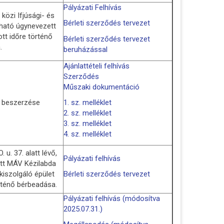
Pályázati Felhívás
közi Ifjúsági- és
Bérleti szerződés tervezet
lható úgynevezett
tt időre történő
Bérleti szerződés tervezet
.
beruházással
Ajánlattételi felhívás
Szerződés
Műszaki dokumentáció
k beszerzése
1. sz. melléklet
2. sz. melléklet
3. sz. melléklet
4. sz. melléklet
u. 37. alatt lévő,
Pályázati felhívás
ott MÁV Kézilabda
kiszolgáló épület
Bérleti szerződés tervezet
rténő bérbeadása.
Pályázati felhívás (módosítva
2025.07.31.)