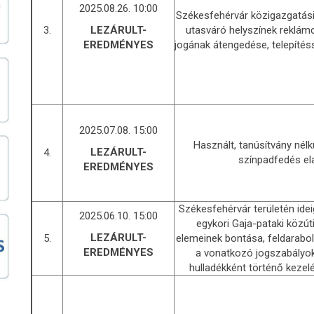
2025.08.26. 10:00
Székesfehérvár közigazgatási 
3.
utasváró helyszínek reklám
LEZÁRULT-
jogának átengedése, telepítéss
EREDMÉNYES
2025.07.08. 15:00
Használt, tanúsítvány nélkü
LEZÁRULT-
4.
színpadfedés el
EREDMÉNYES
Székesfehérvár területén ide
2025.06.10. 15:00
egykori Gaja-pataki közúti
LEZÁRULT-
5.
elemeinek bontása, feldarabolá
EREDMÉNYES
a vonatkozó jogszabályo
hulladékként történő kezelé