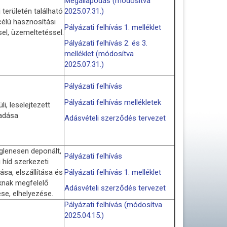
Megállapodás (módosítva
területén található
2025.07.31.)
célú hasznosítási
Pályázati felhívás 1. melléklet
el, üzemeltetéssel.
Pályázati felhívás 2. és 3.
melléklet (módosítva
2025.07.31.)
Pályázati felhívás
Pályázati felhívás mellékletek
li, leselejtezett
adása
Adásvételi szerződés tervezet
iglenesen deponált,
Pályázati felhívás
 híd szerkezeti
sa, elszállítása és
Pályázati felhívás 1. melléklet
knak megfelelő
Adásvételi szerződés tervezet
se, elhelyezése.
Pályázati felhívás (módosítva
2025.04.15.)