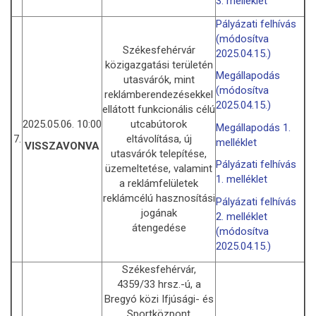
3. melléklet
Pályázati felhívás
(módosítva
Székesfehérvár
2025.04.15.)
közigazgatási területén
Megállapodás
utasvárók, mint
(módosítva
reklámberendezésekkel
2025.04.15.)
ellátott funkcionális célú
2025.05.06. 10:00
utcabútorok
Megállapodás 1.
7.
eltávolítása, új
melléklet
VISSZAVONVA
utasvárók telepítése,
Pályázati felhívás
üzemeltetése, valamint
1. melléklet
a reklámfelületek
reklámcélú hasznosítási
Pályázati felhívás
jogának
2. melléklet
átengedése
(módosítva
2025.04.15.)
Székesfehérvár,
4359/33 hrsz.-ú, a
Bregyó közi Ifjúsági- és
Sportközpont