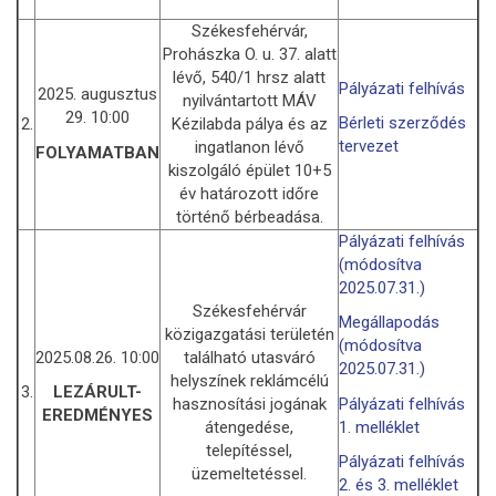
Székesfehérvár,
Prohászka O. u. 37. alatt
lévő, 540/1 hrsz alatt
Pályázati felhívás
2025. augusztus
nyilvántartott MÁV
29. 10:00
Bérleti szerződés
2.
Kézilabda pálya és az
tervezet
ingatlanon lévő
FOLYAMATBAN
kiszolgáló épület 10+5
év határozott időre
történő bérbeadása.
Pályázati felhívás
(módosítva
2025.07.31.)
Székesfehérvár
Megállapodás
közigazgatási területén
(módosítva
2025.08.26. 10:00
található utasváró
2025.07.31.)
helyszínek reklámcélú
3.
LEZÁRULT-
hasznosítási jogának
Pályázati felhívás
EREDMÉNYES
átengedése,
1. melléklet
telepítéssel,
Pályázati felhívás
üzemeltetéssel.
2. és 3. melléklet