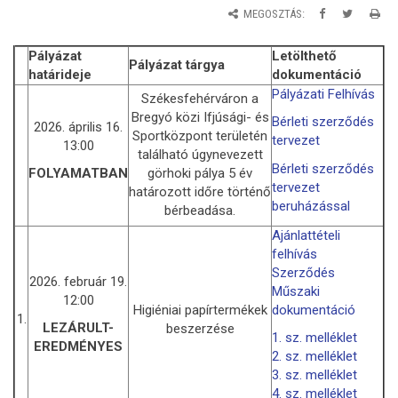
MEGOSZTÁS:
Pályázat
Letölthető
Pályázat tárgya
határideje
dokumentáció
Pályázati Felhívás
Székesfehérváron a
Bregyó közi Ifjúsági- és
Bérleti szerződés
2026. április 16.
Sportközpont területén
tervezet
13:00
található úgynevezett
Bérleti szerződés
görhoki pálya 5 év
FOLYAMATBAN
tervezet
határozott időre történő
beruházással
bérbeadása.
Ajánlattételi
felhívás
Szerződés
2026. február 19.
Műszaki
12:00
Higiéniai papírtermékek
dokumentáció
1.
LEZÁRULT-
beszerzése
1. sz. melléklet
EREDMÉNYES
2. sz. melléklet
3. sz. melléklet
4. sz. melléklet