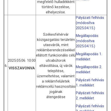
megfelelő hulladékként
történő kezelése,
elhelyezése.
Pályázati felhívás
(módosítva
2025.04.15.)
Székesfehérvár
Megállapodás
közigazgatási területén
(módosítva
utasvárók, mint
2025.04.15.)
reklámberendezésekkel
Megállapodás 1.
ellátott funkcionális célú
melléklet
2025.05.06. 10:00
utcabútorok
6.
eltávolítása, új várók
Megállapodás 2.
VISSZAVONVA
telepítése,
melléklet
üzemeltetése, valamint
Pályázati felhívás
a reklámfelületek
1. melléklet
reklámcélú hasznosítási
jogának
Pályázati felhívás
átengedése
2. melléklet
Pályázati felhívás