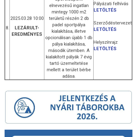
Pályázati felhívás
elnevezésű ingatlan
LETÖLTÉS
mintegy 1000 m2
2025.03.28 10:00
területű részén 2 db
Szerződéstervezet
padel sportpálya
8.
LEZÁRULT-
LETÖLTÉS
kialakítása, illetve
EREDMÉNYES
opcionálisan újabb 1 db
Helyszínrajz
pálya kialakítása,
LETÖLTÉS
második ütemben. A
kialakított pályák 7 évig
tartó üzemeltetése
mellett a terület bérbe
adása.