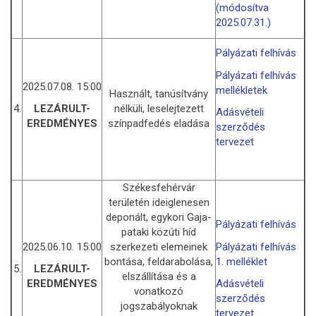
(módosítva
2025.07.31.)
Pályázati felhívás
Pályázati felhívás
2025.07.08. 15:00
mellékletek
Használt, tanúsítvány
4.
nélküli, leselejtezett
LEZÁRULT-
Adásvételi
színpadfedés eladása
EREDMÉNYES
szerződés
tervezet
Székesfehérvár
területén ideiglenesen
deponált, egykori Gaja-
Pályázati felhívás
pataki közúti híd
2025.06.10. 15:00
szerkezeti elemeinek
Pályázati felhívás
bontása, feldarabolása,
1. melléklet
5.
LEZÁRULT-
elszállítása és a
EREDMÉNYES
Adásvételi
vonatkozó
szerződés
jogszabályoknak
tervezet