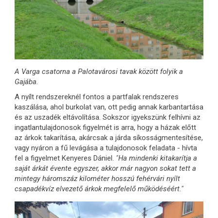
A Varga csatorna a Palotavárosi tavak között folyik a
Gajába.
A nyílt rendszereknél fontos a partfalak rendszeres
kaszálása, ahol burkolat van, ott pedig annak karbantartása
és az uszadék eltávolítása. Sokszor igyekszünk felhívni az
ingatlantulajdonosok figyelmét is arra, hogy a házak előtt
az árkok takarítása, akárcsak a járda síkosságmentesítése,
vagy nyáron a fű levágása a tulajdonosok feladata - hívta
fel a figyelmet Kenyeres Dániel.
"Ha mindenki kitakarítja a
saját árkát évente egyszer, akkor már nagyon sokat tett a
mintegy háromszáz kilométer hosszú fehérvári nyílt
csapadékvíz elvezető árkok megfelelő működéséért."