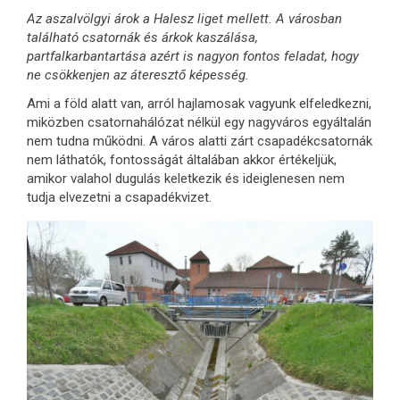
Az aszalvölgyi árok a Halesz liget mellett. A városban
található csatornák és árkok kaszálása,
partfalkarbantartása azért is nagyon fontos feladat, hogy
ne csökkenjen az áteresztő képesség.
Ami a föld alatt van, arról hajlamosak vagyunk elfeledkezni,
miközben csatornahálózat nélkül egy nagyváros egyáltalán
nem tudna működni. A város alatti zárt csapadékcsatornák
nem láthatók, fontosságát általában akkor értékeljük,
amikor valahol dugulás keletkezik és ideiglenesen nem
tudja elvezetni a csapadékvizet.