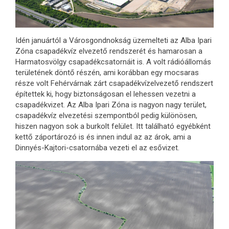
Idén januártól a Városgondnokság üzemelteti az Alba Ipari
Zóna csapadékvíz elvezető rendszerét és hamarosan a
Harmatosvölgy csapadékcsatornáit is. A volt rádióállomás
területének döntő részén, ami korábban egy mocsaras
része volt Fehérvárnak zárt csapadékvízelvezető rendszert
építettek ki, hogy biztonságosan el lehessen vezetni a
csapadékvizet. Az Alba Ipari Zóna is nagyon nagy terület,
csapadékvíz elvezetési szempontból pedig különösen,
hiszen nagyon sok a burkolt felület. Itt található egyébként
kettő záportározó is és innen indul az az árok, ami a
Dinnyés-Kajtori-csatornába vezeti el az esővizet.