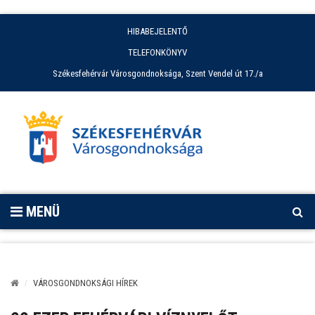
HIBABEJELENTŐ
TELEFONKÖNYV
Székesfehérvár Városgondnoksága, Szent Vendel út 17./a
MENÜ
VÁROSGONDNOKSÁGI HÍREK