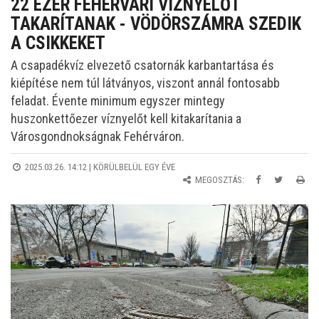
22 EZER FEHÉRVÁRI VÍZNYELŐT
TAKARÍTANAK - VÖDÖRSZÁMRA SZEDIK
A CSIKKEKET
A csapadékvíz elvezető csatornák karbantartása és
kiépítése nem túl látványos, viszont annál fontosabb
feladat. Évente minimum egyszer mintegy
huszonkettőezer víznyelőt kell kitakarítania a
Városgondnokságnak Fehérváron.
2025.03.26. 14:12 |
KÖRÜLBELÜL EGY ÉVE
MEGOSZTÁS: