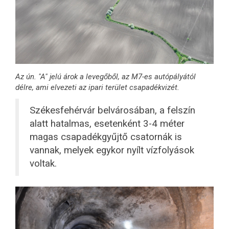
Az ún. "A" jelú árok a levegőből, az M7-es autópályától
délre, ami elvezeti az ipari terület csapadékvizét.
Székesfehérvár belvárosában, a felszín
alatt hatalmas, esetenként 3-4 méter
magas csapadékgyűjtő csatornák is
vannak, melyek egykor nyílt vízfolyások
voltak.