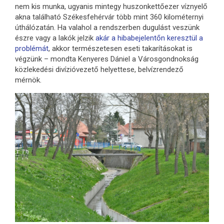
nem kis munka, ugyanis mintegy huszonkettőezer víznyelő
akna található Székesfehérvár több mint 360 kilométernyi
úthálózatán. Ha valahol a rendszerben dugulást veszünk
észre vagy a lakók jelzik
akár a hibabejelentőn keresztül a
problémát
, akkor természetesen eseti takarításokat is
végzünk – mondta Kenyeres Dániel a Városgondnokság
közlekedési divízióvezető helyettese, b
elvízrendező
mérnök.