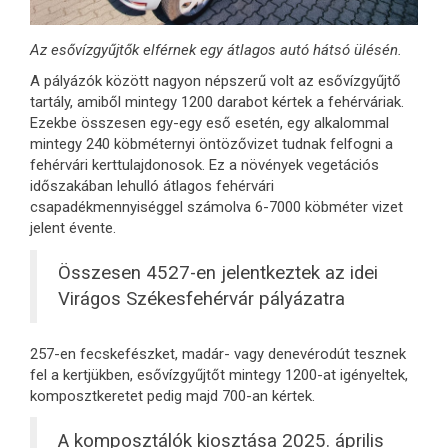
Az esővízgyűjtők elférnek egy átlagos autó hátsó ülésén.
A pályázók között nagyon népszerű volt az esővízgyűjtő
tartály, amiből mintegy 1200 darabot kértek a fehérváriak.
Ezekbe összesen egy-egy eső esetén, egy alkalommal
mintegy 240 köbméternyi öntözővizet tudnak felfogni a
fehérvári kerttulajdonosok. Ez a növények vegetációs
időszakában lehulló átlagos fehérvári
csapadékmennyiséggel számolva 6-7000 köbméter vizet
jelent évente.
Összesen 4527-en jelentkeztek az idei
Virágos Székesfehérvár pályázatra
257-en fecskefészket, madár- vagy denevérodút tesznek
fel a kertjükben, esővízgyűjtőt mintegy 1200-at igényeltek,
komposztkeretet pedig majd 700-an kértek.
A komposztálók kiosztása 2025. április