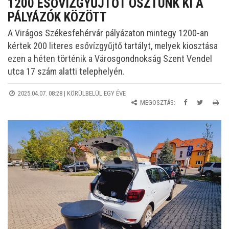
1200 ESŐVÍZGYŰJTŐT OSZTUNK KI A
PÁLYÁZÓK KÖZÖTT
A Virágos Székesfehérvár pályázaton mintegy 1200-an
kértek 200 literes esővízgyűjtő tartályt, melyek kiosztása
ezen a héten történik a Városgondnokság Szent Vendel
utca 17 szám alatti telephelyén.
2025.04.07. 08:28 |
KÖRÜLBELÜL EGY ÉVE
MEGOSZTÁS: