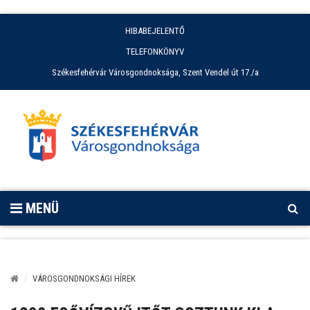
HIBABEJELENTŐ
TELEFONKÖNYV
Székesfehérvár Városgondnoksága, Szent Vendel út 17./a
MENÜ
VÁROSGONDNOKSÁGI HÍREK