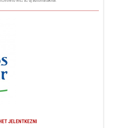
ifizethető lesz az új automatáknál.
HET JELENTKEZNI