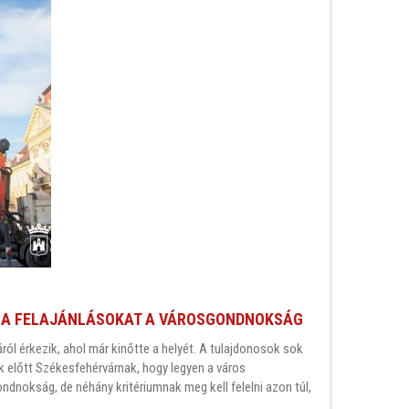
JA A FELAJÁNLÁSOKAT A VÁROSGONDNOKSÁG
ról érkezik, ahol már kinőtte a helyét. A tulajdonosok sok
k előtt Székesfehérvárnak, hogy legyen a város
ondnokság, de néhány kritériumnak meg kell felelni azon túl,