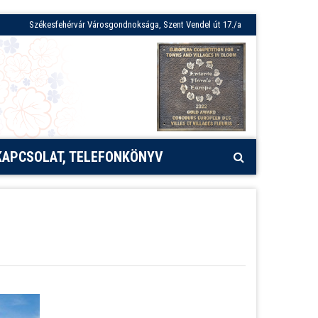
Székesfehérvár Városgondnoksága, Szent Vendel út 17./a
KAPCSOLAT, TELEFONKÖNYV