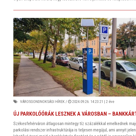
VÁROSGONDNOKSÁGI HÍREK
/
2024.09.26. 14:23:21 |
2 éve
ÚJ PARKOLÓÓRÁK LESZNEK A VÁROSBAN – BANKKÁR
Székesfehérváron átlagosan mintegy tíz százalékkal emelkednek majd a 
parkolási rendszer infrastruktúrája is teljesen megújul, ami annyit jel