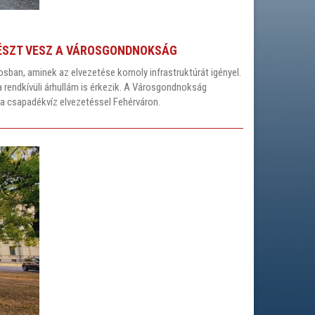
RÉSZT VESZ A VÁROSGONDNOKSÁG
ban, aminek az elvezetése komoly infrastruktúrát igényel.
rendkívüli árhullám is érkezik. A Városgondnokság
 a csapadékvíz elvezetéssel Fehérváron.