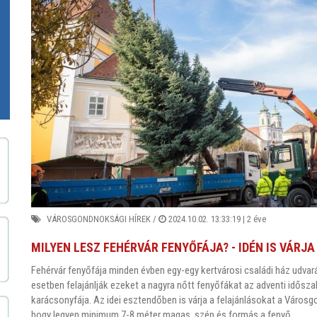
VÁROSGONDNOKSÁGI HÍREK
/
2024.10.02. 13:33:19 |
2 éve
MILYEN LESZ FEHÉRVÁR FENYŐFÁJA? - IDÉN IS VÁR
Fehérvár fenyőfája minden évben egy-egy kertvárosi családi ház udvará
esetben felajánlják ezeket a nagyra nőtt fenyőfákat az adventi idősza
karácsonyfája. Az idei esztendőben is várja a felajánlásokat a Városg
hogy legyen minimum 7-8 méter magas, szép és formás a fenyő.