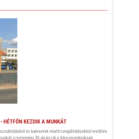
 - HÉTFŐN KEZDIK A MUNKÁT
lhasználódásból és balesetek miatti rongálódásokból eredően
. A munkát szeptember 30-án kezdi a Városgondnokság.