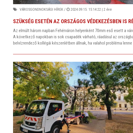
VÁROSGONDNOKSÁGI HÍREK
/
2024.09.15. 15:14:22 |
2 éve
SZÜKSÉG ESETÉN AZ ORSZÁGOS VÉDEKEZÉSBEN IS 
Az elmúlt három napban Fehérváron helyenként 70mm eső esett a város
A következő napokban is sok csapadék várható, ráadásul az országba 
belvízrendező kollégái készenlétben állnak, ha valahol probléma lenne