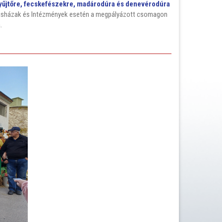
yűjtőre, fecskefészekre, madárodúra és denevérodúra
ársasházak és Intézmények esetén a megpályázott csomagon
a
.