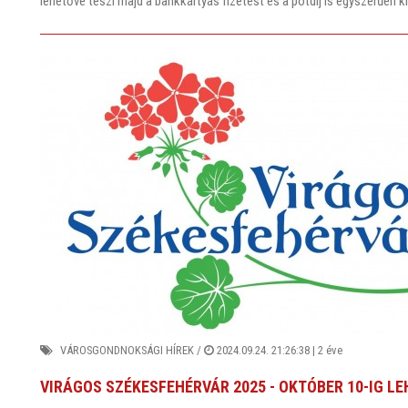
lehetővé teszi majd a bankkártyás fizetést és a pótdíj is egyszerűen k
VÁROSGONDNOKSÁGI HÍREK
/
2024.09.24. 21:26:38 |
2 éve
VIRÁGOS SZÉKESFEHÉRVÁR 2025 - OKTÓBER 10-IG LE