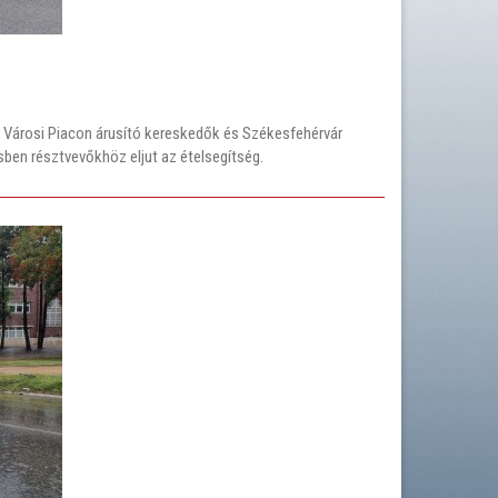
a Városi Piacon árusító kereskedők és Székesfehérvár
en résztvevőkhöz eljut az ételsegítség.