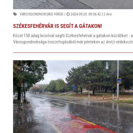
VÁROSGONDNOKSÁGI HÍREK
/
2024.09.20. 09:36:42 |
2 éve
SZÉKESFEHÉRVÁR IS SEGÍT A GÁTAKON!
Közel 150 adag lecsóval segíti Székesfehérvár a gátakon küzdőket - 
Városgondnoksága összefogásából már pénteken az árvízi védekezésb