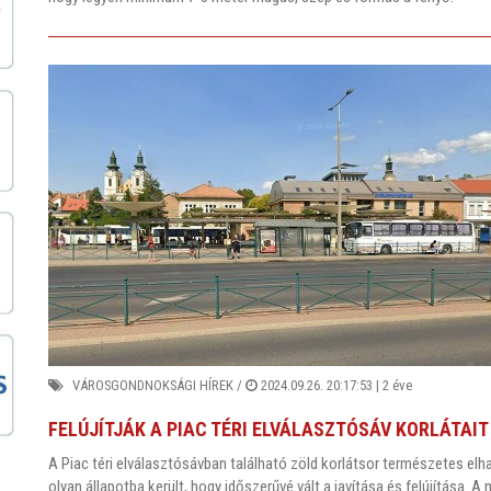
VÁROSGONDNOKSÁGI HÍREK
/
2024.09.26. 20:17:53 |
2 éve
FELÚJÍTJÁK A PIAC TÉRI ELVÁLASZTÓSÁV KORLÁTAIT
A Piac téri elválasztósávban található zöld korlátsor természetes e
olyan állapotba került, hogy időszerűvé vált a javítása és felújítása