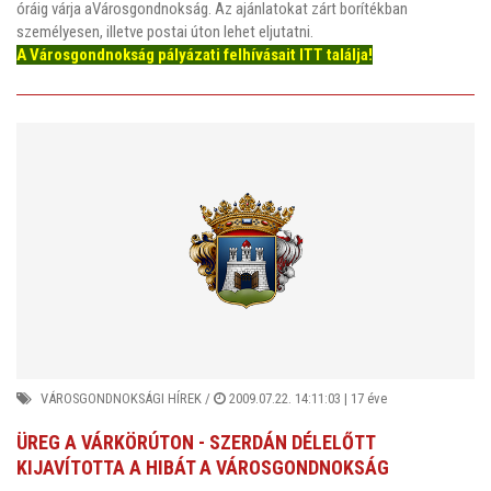
óráig várja aVárosgondnokság. Az ajánlatokat zárt borítékban
személyesen, illetve postai úton lehet eljutatni.
A Városgondnokság pályázati felhívásait ITT találja!
VÁROSGONDNOKSÁGI HÍREK
/
2009.07.22. 14:11:03 |
17 éve
ÜREG A VÁRKÖRÚTON - SZERDÁN DÉLELŐTT
KIJAVÍTOTTA A HIBÁT A VÁROSGONDNOKSÁG