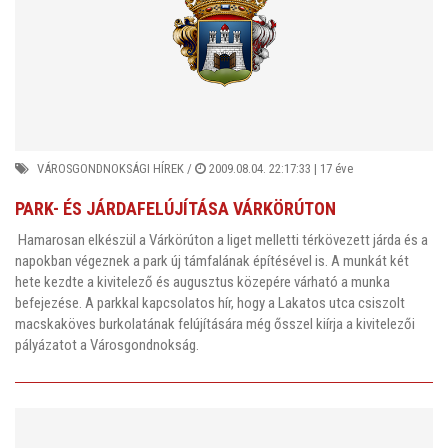
VÁROSGONDNOKSÁGI HÍREK
/
2009.08.04. 22:17:33 |
17 éve
PARK- ÉS JÁRDAFELÚJÍTÁSA VÁRKÖRÚTON
Hamarosan elkészül a Várkörúton a liget melletti térkövezett járda és a
napokban végeznek a park új támfalának építésével is. A munkát két
hete kezdte a kivitelező és augusztus közepére várható a munka
befejezése. A parkkal kapcsolatos hír, hogy a Lakatos utca csiszolt
macskaköves burkolatának felújítására még ősszel kiírja a kivitelezői
pályázatot a Városgondnokság.