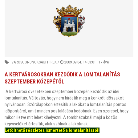
VÁROSGONDNOKSÁGI HÍREK
/
2009.09.04. 14:03:01 |
17 éve
A KERTVÁROSOKBAN KEZDŐDIK A LOMTALANÍTÁS
SZEPTEMBER KÖZEPÉTŐL
A kertvárosi övezetekben szeptember közepén kezdődik az idei
lomtalanítás. Változás, hogy nem hirdetik meg a konkrét időszakot
nyilvánosan. Szórólapokon értesítik a lakókat a lomtalanítás pontos
időpontjáról, amit minden postaládába bedobnak. Ezen szerepel, hogy
mikor illetve mit lehet kihelyezni. A tömbházaknál majd a közös
képviselőket értesítik, akik szólnak a lakóknak.
Letölthető részletes ismertető a lomtalanításról!