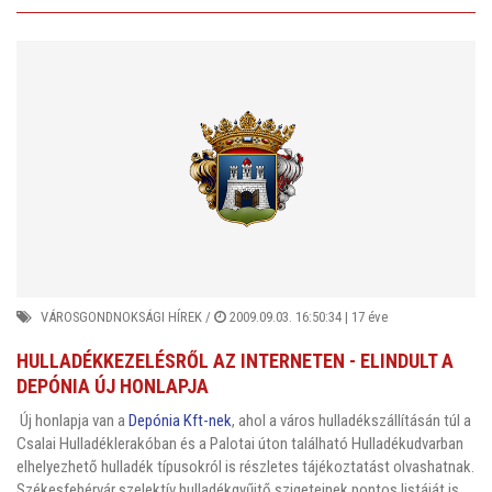
VÁROSGONDNOKSÁGI HÍREK
/
2009.09.03. 16:50:34 |
17 éve
HULLADÉKKEZELÉSRŐL AZ INTERNETEN - ELINDULT A
DEPÓNIA ÚJ HONLAPJA
Új honlapja van a
Depónia Kft-nek
, ahol a város hulladékszállításán túl a
Csalai Hulladéklerakóban és a Palotai úton található Hulladékudvarban
elhelyezhető hulladék típusokról is részletes tájékoztatást olvashatnak.
Székesfehérvár szelektív hulladékgyűjtő szigeteinek pontos listáját is