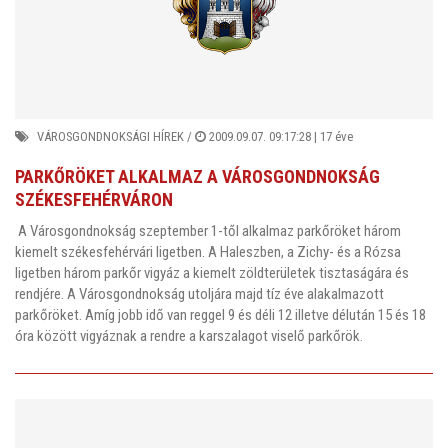
VÁROSGONDNOKSÁGI HÍREK
/
2009.09.07. 09:17:28 |
17 éve
PARKŐRÖKET ALKALMAZ A VÁROSGONDNOKSÁG
SZÉKESFEHÉRVÁRON
A Városgondnokság szeptember 1-től alkalmaz parkőröket három
kiemelt székesfehérvári ligetben. A Haleszben, a Zichy- és a Rózsa
ligetben három parkőr vigyáz a kiemelt zöldterületek tisztaságára és
rendjére. A Városgondnokság utoljára majd tíz éve alakalmazott
parkőröket. Amíg jobb idő van reggel 9 és déli 12 illetve délután 15 és 18
óra között vigyáznak a rendre a karszalagot viselő parkőrök.