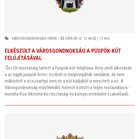
VÁROSGONDNOKSÁGI HÍREK
/
2009.08.12. 13:46:02 |
17 éve
ELKÉSZÜLT A VÁROSGONDNOKSÁG A PÜSPÖK-KÚT
FELÚJÍTÁSÁVAL
Ősztől mostanáig tartott a Püspök kút felújítása. Bory Jenő alkotásán
a az egyik püspök bronz szobrát is megrongálták vandálok, de nem
működött a vízszivattyú sem és a kút kádjából is eresztett a víz. A
Városgondnokság másfélmillió forintot költött a teljes restaurálásra -
mondta Roa Viktorné köztisztasági és környezetvédelmi szakelőadó.