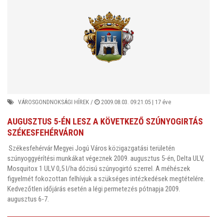
VÁROSGONDNOKSÁGI HÍREK
/
2009.08.03. 09:21:05 |
17 éve
AUGUSZTUS 5-ÉN LESZ A KÖVETKEZŐ SZÚNYOGIRTÁS
SZÉKESFEHÉRVÁRON
Székesfehérvár Megyei Jogú Város közigazgatási területén
szúnyoggyérítési munkákat végeznek 2009. augusztus 5-én, Delta ULV,
Mosquitox 1 ULV 0,5 l/ha dózisú szúnyogirtó szerrel. A méhészek
figyelmét fokozottan felhívjuk a szükséges intézkedések megtételére.
Kedvezőtlen időjárás esetén a légi permetezés pótnapja 2009.
augusztus 6-7.