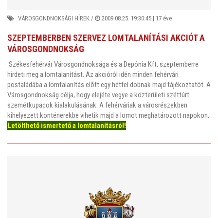
VÁROSGONDNOKSÁGI HÍREK
/
2009.08.25. 19:30:45 |
17 éve
SZEPTEMBERBEN SZERVEZ LOMTALANÍTÁSI AKCIÓT A
VÁROSGONDNOKSÁG
Székesfehérvár Városgondnoksága és a Depónia Kft. szeptemberre
hirdeti meg a lomtalanítást. Az akcióról idén minden fehérvári
postaládába a lomtalanítás előtt egy héttel dobnak majd tájékoztatót. A
Városgondnokság célja, hogy elejéte vegye a közterületi széttúrt
szemétkupacok kialakulásának. A fehérváriak a városrészekben
kihelyezett konténerekbe vihetik majd a lomot meghatározott napokon.
Letölthető ismertető a lomtalanításról!