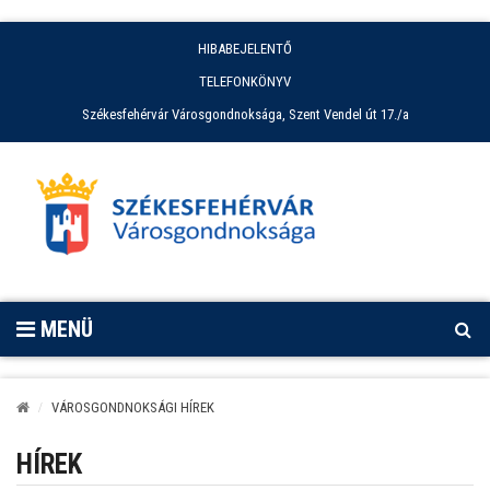
HIBABEJELENTŐ
TELEFONKÖNYV
Székesfehérvár Városgondnoksága, Szent Vendel út 17./a
MENÜ
VÁROSGONDNOKSÁGI HÍREK
HÍREK