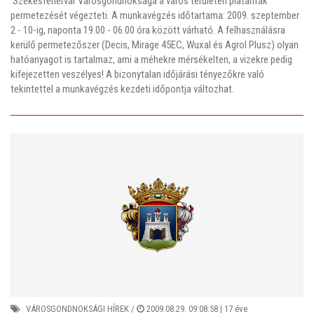
Székesfehérvár Városgondnoksága a város területén platánfák
permetezését végezteti. A munkavégzés időtartama: 2009. szeptember
2 - 10-ig, naponta 19.00 - 06.00 óra között várható. A felhasználásra
kerülő permetezőszer (Decis, Mirage 45EC, Wuxal és Agrol Plusz) olyan
hatóanyagot is tartalmaz, ami a méhekre mérsékelten, a vizekre pedig
kifejezetten veszélyes! A bizonytalan időjárási tényezőkre való
tekintettel a munkavégzés kezdeti időpontja változhat.
VÁROSGONDNOKSÁGI HÍREK
/
2009.08.29. 09:08:58 |
17 éve