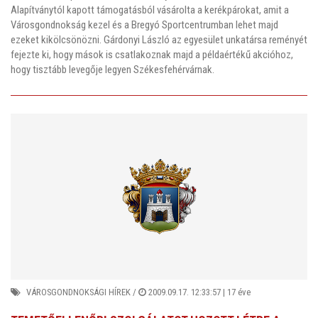
Alapítványtól kapott támogatásból vásárolta a kerékpárokat, amit a
Városgondnokság kezel és a Bregyó Sportcentrumban lehet majd
ezeket kikölcsönözni. Gárdonyi László az egyesület unkatársa reményét
fejezte ki, hogy mások is csatlakoznak majd a példaértékű akcióhoz,
hogy tisztább levegője legyen Székesfehérvárnak.
VÁROSGONDNOKSÁGI HÍREK
/
2009.09.17. 12:33:57 |
17 éve