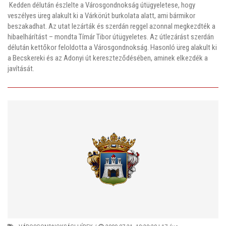
Kedden délután észlelte a Városgondnokság útügyeletese, hogy
veszélyes üreg alakult ki a Várkörút burkolata alatt, ami bármikor
beszakadhat. Az utat lezárták és szerdán reggel azonnal megkezdték a
hibaelhárítást – mondta Tímár Tibor útügyeletes. Az útlezárást szerdán
délután kettőkor feloldotta a Városgondnokság. Hasonló üreg alakult ki
a Becskereki és az Adonyi út kereszteződésében, aminek elkezdék a
javítását.