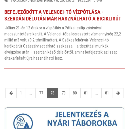
VÁROSGONDNOKSÁGI HÍREK
/
2009.07.21. 19:29:29 |
17 éve
BEFEJEZŐDÖTT A VELENCEI-TÓ VÍZPÓTLÁSA -
SZERDÁN DÉLUTÁN MÁR HASZNÁLHATÓ A BICIKLISÚT
Július 21-én 12 órakor a vízpótlás a Pátkai zsilip zárásával
megszüntetésre került. A Velencei-tóba leeresztett vízmennyiség 22,2
millió m3 volt, (9,2 tómilliméter). A Székesfehérvár-Velencei-tó
kerékpárút Császárvizet érintő szakasza – a tisztítási munkák
elvégzése után – szerdán késő délelőttől, amint befejezték az iszap
eltakarítását újra használható lesz.
1
...
77
78
79
80
81
...
81