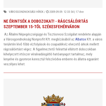
VÁROSGONDNOKSÁGI HÍREK
/
2009.09.09. 12:33:54 |
17 éve
NE ÉRINTSÉK A DOBOZOKAT! - RÁGCSÁLÓIRTÁS
SZEPTEMBER 15-TŐL SZÉKESFEHÉRVÁRON
Az Állalmi Népegészségügyi és Tisztiorvosi Szolgálat rendelete alapján
a Városgondnokság Nonprofit Kft. megbízásából az
Albatox
Kft. a város
területén lévő főbb vízfolyások és csapadékvíz elvezető árkok mellett
rágcsálóirtást végez. A figyelmeztető felirattal ellátott dobozokban
kihelyezett irtószer véralvadásgátló hatóanyagot tartalmaz, mely
lenyelve és gyomron keresztül felszívódva emberre és állatra egyaránt
veszélyes lehet.