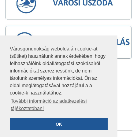
Városgondnokság weboldalán cookie-at
(sütiket) használunk annak érdekében, hogy
felhasználóink oldallátogatási szokásairól
információkat szerezhessünk, de nem
IMPRESSZUM
tárolunk személyes információkat. Ön az
JOGI NYILATKOZAT
oldal meglátogatásával hozzájárul a a
cookie-k használatához.
AKADÁLYMENTESÍTÉSI NYILATKOZAT
További információ az adatkezelési
tájékoztatóban!
KÖZÉRDEKŰ ADATOK
ADATVÉDELEM
OK
©2026 SZÉKESFEHÉRVÁR VÁROSGONDNOKSÁG