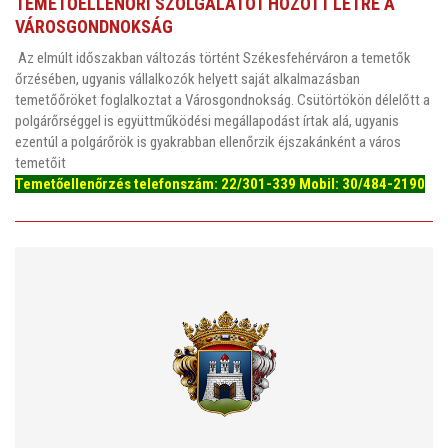
TEMETŐELLENŐRI SZOLGÁLATOT HOZOTT LÉTRE A
VÁROSGONDNOKSÁG
Az elmúlt időszakban változás történt Székesfehérváron a temetők
őrzésében, ugyanis vállalkozók helyett saját alkalmazásban
temetőőröket foglalkoztat a Városgondnokság. Csütörtökön délelőtt a
polgárőrséggel is együttműködési megállapodást írtak alá, ugyanis
ezentúl a polgárőrök is gyakrabban ellenőrzik éjszakánként a város
temetőit
Temetőellenőrzés telefonszám: 22/301-339 Mobil: 30/484-2190