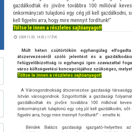
gazdálkodtak és jövőre továbbra 100 millióval keve
önkormányzati tulajdonú egy cég jól kell gazdálkodni, 
kell figyelni arra, hogy mire mennyit fordítunk!”
Töltse le innen a részletes sajtóanyagot!
2009.11.03. 14:02 |
17 ÉVE
Múlt héten csütörtökön egyhangúlag elfogadt
átszervezéséről szóló jelentést és a gazdálkodá
felügyelőbizottság is egyhangú igen szavazattal foga
város költségvetési koncepciójához szükséges, melye
Töltse le innen a részletes sajtóanyagot!
A Városgondnokság átszervezése gazdasági társasággá 
István városgondnok. Szigorították a gazdasági folyamato
gazdálkodtak és jövőre továbbra 100 millióval keve
önkormányzati tulajdonú egy cég jól kell gazdálkodni, sőt
figyelni arra, hogy mire mennyit fordítunk!” - emelte ki.
Béndek Balázs gazdasági igazgató-helyettes az á