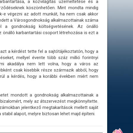
karbantartása, a közvilágítás üzemeltetése és a
erződéseknek köszönhetően. Mint mondta mindig
ák-e végezni az adott munkát, ha nem csak akkor
ekedett a Városgondnokság alkalmazottainak száma
l a gondnokság költségvetésének. Az önálló
 önálló karbantartási csoport létrehozása is ezt a
t a kérdést tette fel a sajtótájékoztatón, hogy a
eket, mellyel évente több száz millió forintnyi
emmi akadálya nem lett volna, hogy a város az
bként csak kisebbik része származik abból, hogy
rül a kérdés, hogy a korábbi években miért nem
netet mondott a gondnokság alkalmazottainak a
izalomért, mely az átszervezést megkönnyítette.
ámokban jelentkező megtakarítások mellett saját
 stabil alapot, melyre biztosan lehet majd építeni.