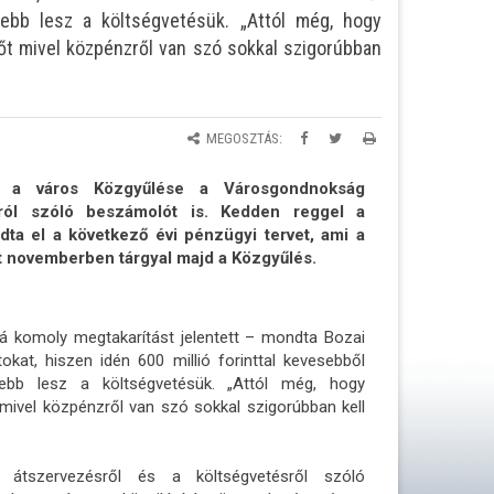
sebb lesz a költségvetésük. „Attól még, hogy
sőt mivel közpénzről van szó sokkal szigorúbban
MEGOSZTÁS:
a a város Közgyűlése a Városgondnokság
sról szóló beszámolót is. Kedden reggel a
dta el a következő évi pénzügyi tervet, ami a
t novemberben tárgyal majd a Közgyűlés.
komoly megtakarítást jelentett – mondta Bozai
kat, hiszen idén 600 millió forinttal kevesebből
sebb lesz a költségvetésük. „Attól még, hogy
 mivel közpénzről van szó sokkal szigorúbban kell
tszervezésről és a költségvetésről szóló