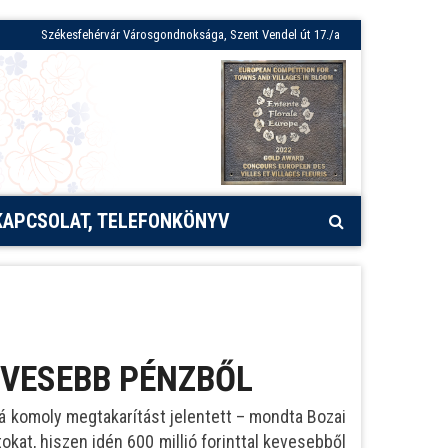
Székesfehérvár Városgondnoksága, Szent Vendel út 17./a
KAPCSOLAT, TELEFONKÖNYV
VESEBB PÉNZBŐL
komoly megtakarítást jelentett – mondta Bozai
kat, hiszen idén 600 millió forinttal kevesebből