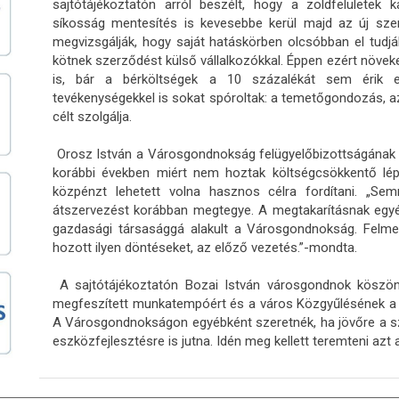
sajtótájékoztatón arról beszélt, hogy a zöldfelületek 
síkosság mentesítés is kevesebbe kerül majd az új sz
megvizsgálják, hogy saját hatáskörben olcsóbban el tudj
kötnek szerződést külső vállalkozókkal. Éppen ezért növ
is, bár a bérköltségek a 10 százalékát sem érik e
tevékenységekkel is sokat spóroltak: a temetőgondozás, az
célt szolgálja.
Orosz István a Városgondnokság felügyelőbizottságának az
korábbi években miért nem hoztak költségcsökkentő lépés
közpénzt lehetett volna hasznos célra fordítani. „S
átszervezést korábban megtegye. A megtakarításnak egyé
gazdasági társasággá alakult a Városgondnokság. Felme
hozott ilyen döntéseket, az előző vezetés.”-mondta.
A sajtótájékoztatón Bozai István városgondnok köszö
megfeszített munkatempóért és a város Közgyűlésének a b
A Városgondnokságon egyébként szeretnék, ha jövőre a sz
eszközfejlesztésre is jutna. Idén meg kellett teremteni azt a