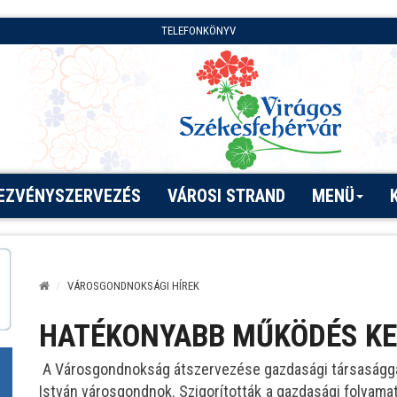
TELEFONKÖNYV
EZVÉNYSZERVEZÉS
VÁROSI STRAND
MENÜ
VÁROSGONDNOKSÁGI HÍREK
HATÉKONYABB MŰKÖDÉS KE
A Városgondnokság átszervezése gazdasági társasággá 
István városgondnok. Szigorították a gazdasági folyamato