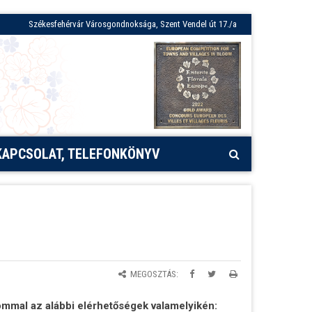
Székesfehérvár Városgondnoksága, Szent Vendel út 17./a
KAPCSOLAT, TELEFONKÖNYV
MEGOSZTÁS:
mmal az alábbi elérhetőségek valamelyikén: