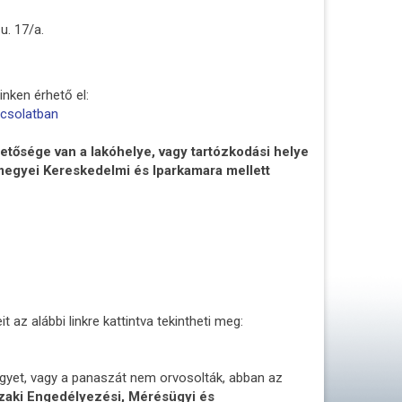
u. 17/a.
nken érhető el:
pcsolatban
ősége van a lakóhelye, vagy tartózkodási helye
megyei Kereskedelmi és Iparkamara mellett
 az alábbi linkre kattintva tekintheti meg:
gyet, vagy a panaszát nem orvosolták, abban az
zaki Engedélyezési, Mérésügyi és