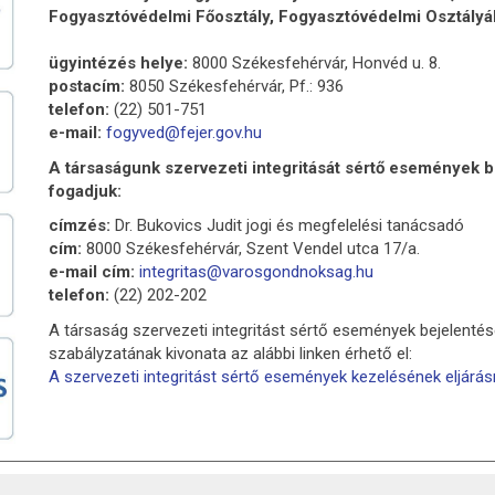
Fogyasztóvédelmi Főosztály, Fogyasztóvédelmi Osztály
ügyintézés helye:
8000 Székesfehérvár, Honvéd u. 8.
postacím:
8050 Székesfehérvár, Pf.: 936
telefon:
(22) 501-751
e-mail:
fogyved@fejer.gov.hu
A társaságunk szervezeti integritását sértő események 
fogadjuk:
címzés:
Dr. Bukovics Judit jogi és megfelelési tanácsadó
cím:
8000 Székesfehérvár, Szent Vendel utca 17/a.
e-mail cím:
integritas@varosgondnoksag.hu
telefon:
(22) 202-202
A társaság szervezeti integritást sértő események bejelent
szabályzatának kivonata az alábbi linken érhető el:
A szervezeti integritást sértő események kezelésének eljárá
ATKOZAT
AKADÁLYMENTESÍTÉSI NYILATKOZAT
KÖZÉRDEK