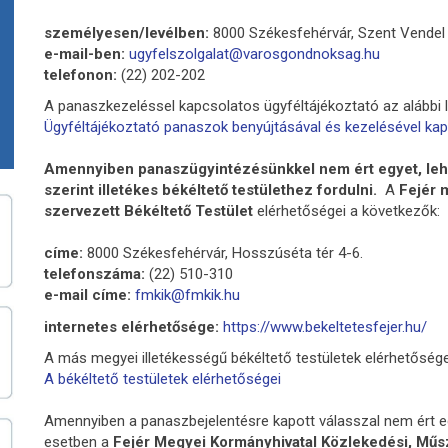
személyesen/levélben:
8000 Székesfehérvár, Szent Vendel 
e-mail-ben:
ugyfelszolgalat@varosgondnoksag.hu
telefonon:
(22) 202-202
A panaszkezeléssel kapcsolatos ügyféltájékoztató az alábbi li
Ügyféltájékoztató panaszok benyújtásával és kezelésével ka
Amennyiben panaszügyintézésünkkel nem ért egyet, lehet
szerint illetékes békéltető testülethez fordulni.
A
Fejér 
szervezett Békéltető Testület
elérhetőségei a következők:
címe:
8000 Székesfehérvár, Hosszúséta tér 4-6.
telefonszáma:
(22) 510-310
e-mail címe:
fmkik@fmkik.hu
internetes elérhetősége:
https://www.bekeltetesfejer.hu/
A más megyei illetékességű békéltető testületek elérhetőségeit
A békéltető testületek elérhetőségei
Amennyiben a panaszbejelentésre kapott válasszal nem ért e
esetben a
Fejér Megyei Kormányhivatal Közlekedési, Műs