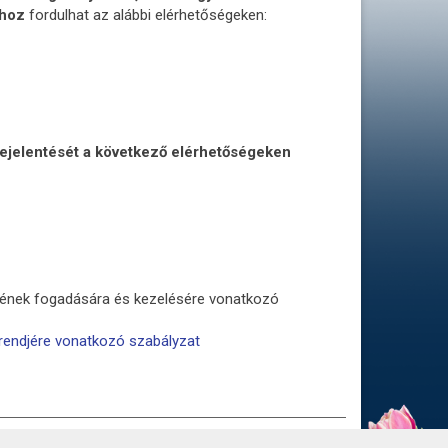
ához
fordulhat az alábbi elérhetőségeken:
bejelentését a következő elérhetőségeken
ésének fogadására és kezelésére vonatkozó
srendjére vonatkozó szabályzat
Ű ADATOK
ADATVÉDELEM