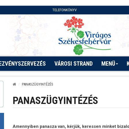
TELEFONKÖNYV
EZVÉNYSZERVEZÉS
VÁROSI STRAND
MENÜ
PANASZÜGYINTÉZÉS
PANASZÜGYINTÉZÉS
Amennyiben panasza van, kérjük, keressen minket bizalo