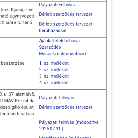
Pályázati Felhívás
közi Ifjúsági- és
Bérleti szerződés tervezet
lható úgynevezett
tt időre történő
Bérleti szerződés tervezet
.
beruházással
Ajánlattételi felhívás
Szerződés
Műszaki dokumentáció
k beszerzése
1. sz. melléklet
2. sz. melléklet
3. sz. melléklet
4. sz. melléklet
u. 37. alatt lévő,
Pályázati felhívás
ott MÁV Kézilabda
kiszolgáló épület
Bérleti szerződés tervezet
rténő bérbeadása.
Pályázati felhívás (módosítva
2025.07.31.)