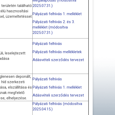
Megállapodás (módosítva
területén található
2025.07.31.)
célú hasznosítási
Pályázati felhívás 1. melléklet
el, üzemeltetéssel.
Pályázati felhívás 2. és 3.
melléklet (módosítva
2025.07.31.)
Pályázati felhívás
Pályázati felhívás mellékletek
li, leselejtezett
adása
Adásvételi szerződés tervezet
iglenesen deponált,
Pályázati felhívás
 híd szerkezeti
sa, elszállítása és
Pályázati felhívás 1. melléklet
knak megfelelő
Adásvételi szerződés tervezet
se, elhelyezése.
Pályázati felhívás (módosítva
2025.04.15.)