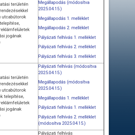
Megállapodás (módosítva
tási területén
2025.04.15.)
erendezésekkel
lú utcabútorok
Megállapodás 1. melléklet
telepítése,
Megállapodás 2. melléklet
reklámfelületek
ási jogának
Pályázati felhívás 1. melléklet
e
Pályázati felhívás 2. melléklet
Pályázati felhívás 3. melléklet
Pályázati felhívás (módosítva
2025.04.15.)
tási területén
Megállapodás (módosítva
erendezésekkel
2025.04.15.)
lú utcabútorok
ók telepítése,
Megállapodás 1. melléklet
reklámfelületek
Pályázati felhívás 1. melléklet
ási jogának
e
Pályázati felhívás 2. melléklet
(módosítva 2025.04.15.)
Pályázati felhívás