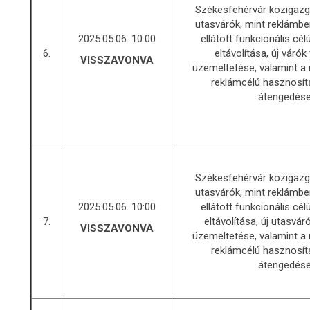
Székesfehérvár közigazga
utasvárók, mint reklámb
2025.05.06. 10:00
ellátott funkcionális cé
6.
eltávolítása, új várók 
VISSZAVONVA
üzemeltetése, valamint a 
reklámcélú hasznosít
átengedés
Székesfehérvár közigazga
utasvárók, mint reklámb
2025.05.06. 10:00
ellátott funkcionális cé
7.
eltávolítása, új utasvár
VISSZAVONVA
üzemeltetése, valamint a 
reklámcélú hasznosít
átengedés