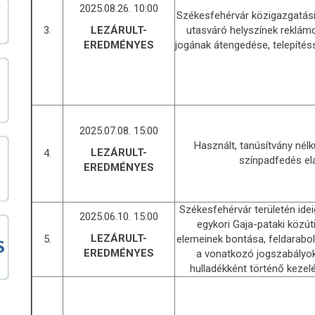
2025.08.26. 10:00
Székesfehérvár közigazgatási 
3.
utasváró helyszínek reklám
LEZÁRULT-
jogának átengedése, telepítéss
EREDMÉNYES
2025.07.08. 15:00
Használt, tanúsítvány nélkü
LEZÁRULT-
4.
színpadfedés el
EREDMÉNYES
Székesfehérvár területén ide
2025.06.10. 15:00
egykori Gaja-pataki közúti
LEZÁRULT-
5.
elemeinek bontása, feldarabolá
EREDMÉNYES
a vonatkozó jogszabályo
hulladékként történő kezelé