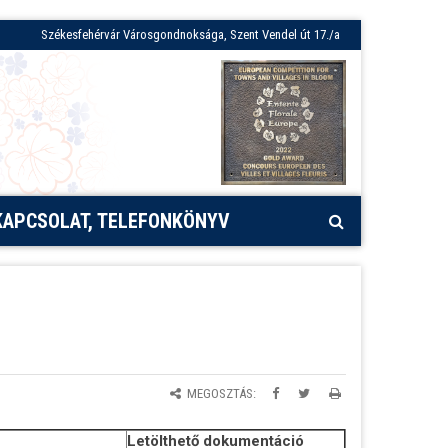
Székesfehérvár Városgondnoksága, Szent Vendel út 17./a
KAPCSOLAT, TELEFONKÖNYV
MEGOSZTÁS:
Letölthető dokumentáció