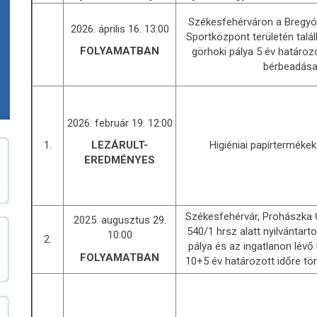
Székesfehérváron a Bregyó 
2026. április 16. 13:00
Sportközpont területén talá
FOLYAMATBAN
görhoki pálya 5 év határozo
bérbeadása
2026. február 19. 12:00
1.
Higiéniai papírterméke
LEZÁRULT-
EREDMÉNYES
Székesfehérvár, Prohászka O. 
2025. augusztus 29.
540/1 hrsz alatt nyilvántart
10:00
2.
pálya és az ingatlanon lévő 
FOLYAMATBAN
10+5 év határozott időre tö