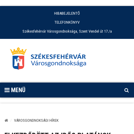
HIBABEJELENTŐ
TELEFONKÖNYV
Székesfehérvár Városgondnoksága, Szent Vendel út 17./a
MENÜ
VÁROSGONDNOKSÁGI HÍREK