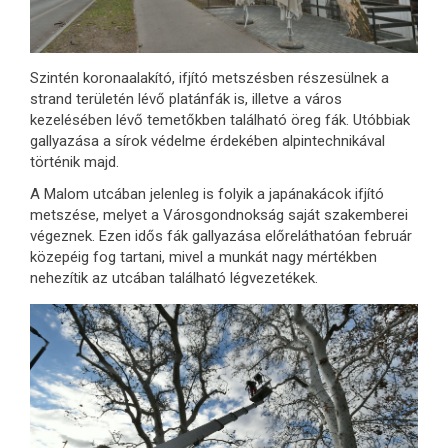
Szintén koronaalakító, ifjító metszésben részesülnek a
strand területén lévő platánfák is, illetve a város
kezelésében lévő temetőkben található öreg fák. Utóbbiak
gallyazása a sírok védelme érdekében alpintechnikával
történik majd.
A Malom utcában jelenleg is folyik a japánakácok ifjító
metszése, melyet a Városgondnokság saját szakemberei
végeznek. Ezen idős fák gallyazása előreláthatóan február
közepéig fog tartani, mivel a munkát nagy mértékben
nehezítik az utcában található légvezetékek.