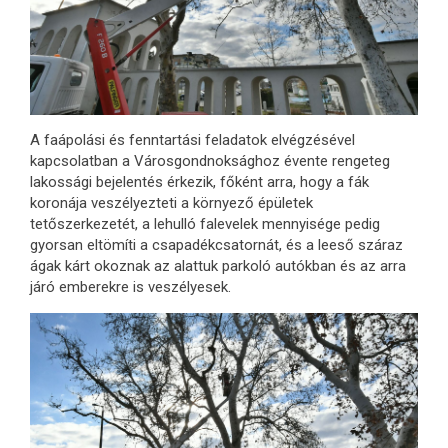
A faápolási és fenntartási feladatok elvégzésével
kapcsolatban a Városgondnoksághoz évente rengeteg
lakossági bejelentés érkezik, főként arra, hogy a fák
koronája veszélyezteti a környező épületek
tetőszerkezetét, a lehulló falevelek mennyisége pedig
gyorsan eltömíti a csapadékcsatornát, és a leeső száraz
ágak kárt okoznak az alattuk parkoló autókban és az arra
járó emberekre is veszélyesek.