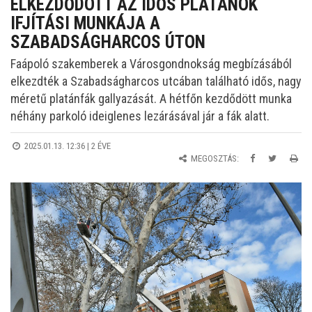
ELKEZDŐDÖTT AZ IDŐS PLATÁNOK
IFJÍTÁSI MUNKÁJA A
SZABADSÁGHARCOS ÚTON
Faápoló szakemberek a Városgondnokság megbízásából
elkezdték a Szabadságharcos utcában található idős, nagy
méretű platánfák gallyazását. A hétfőn kezdődött munka
néhány parkoló ideiglenes lezárásával jár a fák alatt.
2025.01.13. 12:36 |
2 ÉVE
MEGOSZTÁS: