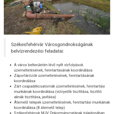
Székesfehérvár Városgondnokságának
belvízrendezési feladatai:
A város belterületén lévő nyílt vízfolyások
üzemeltetésének, fenntartásának koordinálása
Záportárózók üzemeltetésének, fenntartásának
koordinálása
Zárt csapadékcsatornák üzemeltetésének, fenntartási
munkáinak koordinálása (víznyelők tisztítása, tisztító
aknák tisztítása, javítása)
Átemelő telepek üzemeltetésének, fenntartási munkáinak
koordinálása (8 átemelő telep)
Székesfehérvár MJV Önkormányzatának tulajdonában