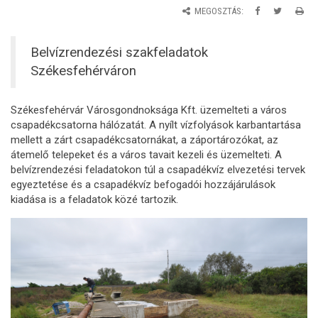
MEGOSZTÁS:
Belvízrendezési szakfeladatok
Székesfehérváron
Székesfehérvár Városgondnoksága Kft. üzemelteti a város
csapadékcsatorna hálózatát. A nyílt vízfolyások karbantartása
mellett a zárt csapadékcsatornákat, a záportározókat, az
átemelő telepeket és a város tavait kezeli és üzemelteti. A
belvízrendezési feladatokon túl a csapadékvíz elvezetési tervek
egyeztetése és a csapadékvíz befogadói hozzájárulások
kiadása is a feladatok közé tartozik.