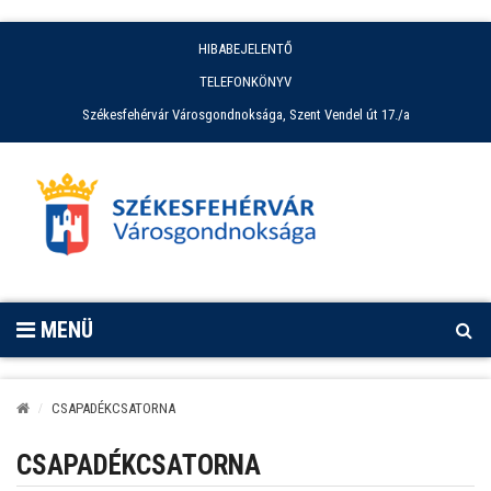
HIBABEJELENTŐ
TELEFONKÖNYV
Székesfehérvár Városgondnoksága, Szent Vendel út 17./a
MENÜ
CSAPADÉKCSATORNA
CSAPADÉKCSATORNA