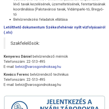
lévő tavak kezelésének, üzemeltetésének, fenntartásának
koordinálása (Palotavárosi tavak, Vidámparki-tó, Bregyó-
tó
Belvízrendezési feladatok ellátása
Letölthető dokumentum Székesfehérvár nyílt vízfolyásairól
(.xls)
Szakfelelősök:
Kenyeres Dániel
belvízrendező mérnök
Telefonszám: 22-513-495
E-mail:
belviz@varosgondnoksag.hu
Kovács Ferenc
belvízrendező technikus
Telefonszám: 22-513-495
E-mail: belviz@varosgondnoksag.hu