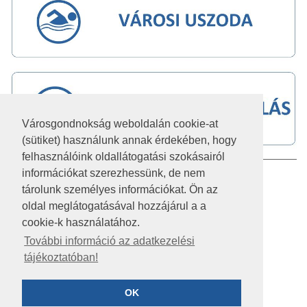
Városgondnokság weboldalán cookie-at
(sütiket) használunk annak érdekében, hogy
felhasználóink oldallátogatási szokásairól
információkat szerezhessünk, de nem
IMPRESSZUM
tárolunk személyes információkat. Ön az
JOGI NYILATKOZAT
oldal meglátogatásával hozzájárul a a
cookie-k használatához.
AKADÁLYMENTESÍTÉSI NYILATKOZAT
További információ az adatkezelési
tájékoztatóban!
KÖZÉRDEKŰ ADATOK
ADATVÉDELEM
OK