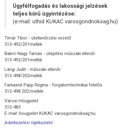
Ügyfélfogadás és lakossági jelzések
teljes körű ügyintézése:
(e-mail: uthid KUKAC varosgondnoksag.hu)
Timár Tibor - útellenőrzési vezető
513-492/201mellék
Bakró-Nagy Tamás - útépítési műszaki ellenőr
513-492/201mellék
Lángi Judit - műszaki ellenőr
513-498/202mellék
Farkasné Papp Regina - forgalomtechnikai felelős
513-498 202/mellék
Városi Hóügyelet
513-483
E-mail: hougyelet KUKAC varosgondnoksag.hu
Adatkezelési tájékoztató