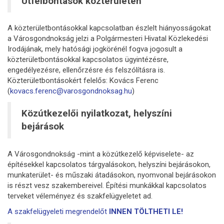
Útfelbontások közterületen
A közterületbontásokkal kapcsolatban észlelt hiányosságokat
a Városgondnokság jelzi a Polgármesteri Hivatal Közlekedési
Irodájának, mely hatósági jogkörénél fogva jogosult a
közterületbontásokkal kapcsolatos ügyintézésre,
engedélyezésre, ellenőrzésre és felszólításra is.
Közterületbontásokért felelős: Kovács Ferenc
(
kovacs.ferenc@varosgondnoksag.hu
)
Közútkezelői nyilatkozat, helyszíni
bejárások
A Városgondnokság -mint a közútkezelő képviselete- az
építésekkel kapcsolatos tárgyalásokon, helyszíni bejárásokon,
munkaterület- és műszaki átadásokon, nyomvonal bejárásokon
is részt vesz szakembereivel. Építési munkákkal kapcsolatos
terveket véleményez és szakfelügyeletet ad.
A szakfelügyeleti megrendelőt
INNEN TÖLTHETI LE!