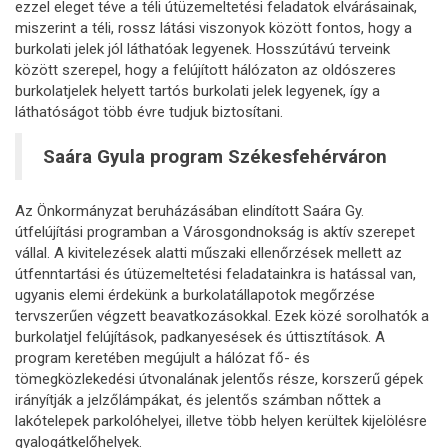
ezzel eleget téve a téli útüzemeltetési feladatok elvárásainak,
miszerint a téli, rossz látási viszonyok között fontos, hogy a
burkolati jelek jól láthatóak legyenek. Hosszútávú terveink
között szerepel, hogy a felújított hálózaton az oldószeres
burkolatjelek helyett tartós burkolati jelek legyenek, így a
láthatóságot több évre tudjuk biztosítani.
Saára Gyula program Székesfehérváron
Az Önkormányzat beruházásában elindított Saára Gy.
útfelújítási programban a Városgondnokság is aktív szerepet
vállal. A kivitelezések alatti műszaki ellenőrzések mellett az
útfenntartási és útüzemeltetési feladatainkra is hatással van,
ugyanis elemi érdekünk a burkolatállapotok megőrzése
tervszerűen végzett beavatkozásokkal. Ezek közé sorolhatók a
burkolatjel felújítások, padkanyesések és úttisztítások. A
program keretében megújult a hálózat fő- és
tömegközlekedési útvonalának jelentős része, korszerű gépek
irányítják a jelzőlámpákat, és jelentős számban nőttek a
lakótelepek parkolóhelyei, illetve több helyen kerültek kijelölésre
gyalogátkelőhelyek.