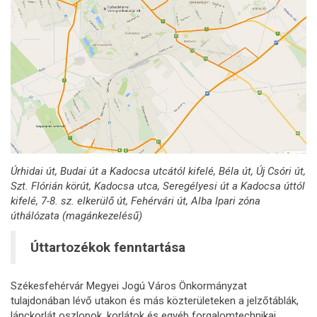
Úrhidai út, Budai út a Kadocsa utcától kifelé, Béla út, Új Csóri út,
Szt. Flórián körút, Kadocsa utca, Seregélyesi út a Kadocsa úttól
kifelé, 7-8. sz. elkerülő út, Fehérvári út, Alba Ipari zóna
úthálózata (magánkezelésű)
Úttartozékok fenntartása
Székesfehérvár Megyei Jogú Város Önkormányzat
tulajdonában lévő utakon és más közterületeken a jelzőtáblák,
lánckorlát oszlopok, korlátok és egyéb forgalomtechnikai