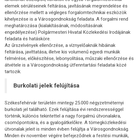
elemek sérüléseinek feltárása, javításának megrendelése és
ellenőrzése mellett a végleges forgalomtechnikai eszközök
kihelyezése is a Városgondnokság feladata. A forgalmi rend
meghatározása (kialakításának, módosításának
engedélyezése) Polgármesteri Hivatal Közlekedési Irodájának
feladata és hatásköre.
Az űrszelvények ellenőrzése, a víznyelőaknák hibáinak
feltárása, javíttatása, illetve kis volumenű egyedi munkák
felmérése, előkészítése, lebonyolítása, műszaki ellenőrzése és
átvétele is a Városgondnokság útfenntartási feladatai közé
tartozik.
Burkolati jelek felújítása
Székesfehérvár területén mintegy 25.000 négyzetméternyi
burkolati jel található. Ezek felújítása évi rendszerességgel
történik, különös tekintettel a nagy forgalmú útvonalakra,
csomópontokra, és a gyalogátkelőkre. A tömegközlekedési
útvonalak jeleit is minden évben felújítja a Városgondnokság.
Minden év november végére befejeződnek a festési munkák,