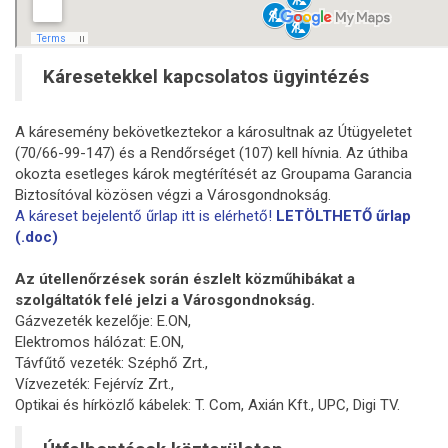
Káresetekkel kapcsolatos ügyintézés
A káresemény bekövetkeztekor a károsultnak az Útügyeletet
(70/66-99-147) és a Rendőrséget (107) kell hívnia. Az úthiba
okozta esetleges károk megtérítését az Groupama Garancia
Biztosítóval közösen végzi a Városgondnokság.
A káreset bejelentő űrlap itt is elérhető!
LETÖLTHETŐ űrlap
(.doc)
Az útellenőrzések során észlelt közműhibákat a
szolgáltatók felé jelzi a Városgondnokság.
Gázvezeték kezelője: E.ON,
Elektromos hálózat: E.ON,
Távfűtő vezeték: Széphő Zrt.,
Vízvezeték: Fejérvíz Zrt.,
Optikai és hírközlő kábelek: T. Com, Axián Kft., UPC, Digi TV.