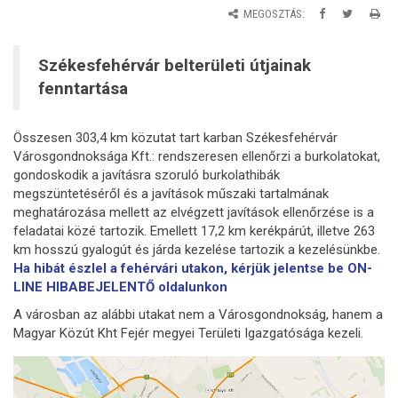
MEGOSZTÁS:
Székesfehérvár belterületi útjainak
fenntartása
Összesen 303,4 km közutat tart karban Székesfehérvár
Városgondnoksága Kft.: rendszeresen ellenőrzi a burkolatokat,
gondoskodik a javításra szoruló burkolathibák
megszüntetéséről és a javítások műszaki tartalmának
meghatározása mellett az elvégzett javítások ellenőrzése is a
feladatai közé tartozik. Emellett 17,2 km kerékpárút, illetve 263
km hosszú gyalogút és járda kezelése tartozik a kezelésünkbe.
Ha hibát észlel a fehérvári utakon, kérjük jelentse be ON-
LINE HIBABEJELENTŐ oldalunkon
A városban az alábbi utakat nem a Városgondnokság, hanem a
Magyar Közút Kht Fejér megyei Területi Igazgatósága kezeli.