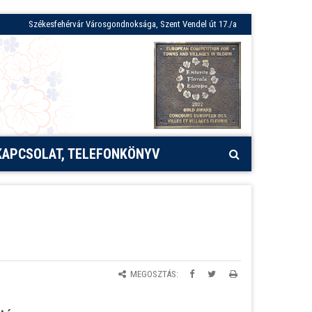
Székesfehérvár Városgondnoksága, Szent Vendel út 17./a
KAPCSOLAT, TELEFONKÖNYV
MEGOSZTÁS: