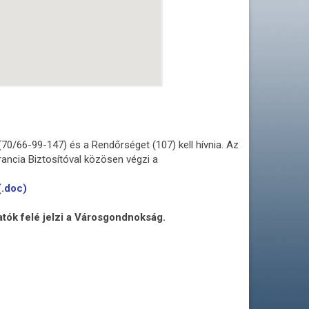
70/66-99-147) és a Rendőrséget (107) kell hívnia. Az
ancia Biztosítóval közösen végzi a
.doc)
atók felé jelzi a Városgondnokság.