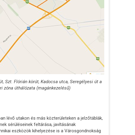
 út, Szt. Flórián körút, Kadocsa utca, Seregélyesi út a
Ipari zóna úthálózata (magánkezelésű)
 lévő utakon és más közterületeken a jelzőtáblák,
ek sérüléseinek feltárása, javításának
chnikai eszközök kihelyezése is a Városgondnokság