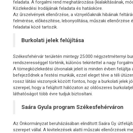
feladata. A forgalmi rend meghatározása (kialakításának, mó
Közlekedési Irodájának feladata és hatásköre.
Az űrszelvények ellenőrzése, a víznyelőaknák hibáinak feltárás
felmérése, előkészítése, lebonyolítása, műszaki ellenőrzése 
feladatai közé tartozik.
Burkolati jelek felújítása
Székesfehérvár területén mintegy 25.000 négyzetméternyi burkol
rendszerességgel történik, különös tekintettel a nagy forgal
A tömegközlekedési útvonalak jeleit is minden évben felújít
befejeződnek a festési munkák, ezzel eleget téve a téli útüzeme
rossz látási viszonyok között fontos, hogy a burkolati jelek j
szerepel, hogy a felújított hálózaton az oldószeres burkolatjele
láthatóságot több évre tudjuk biztosítani.
Saára Gyula program Székesfehérváron
Az Önkormányzat beruházásában elindított Saára Gy. útfelújí
szerepet vállal. A kivitelezések alatti műszaki ellenőrzések me