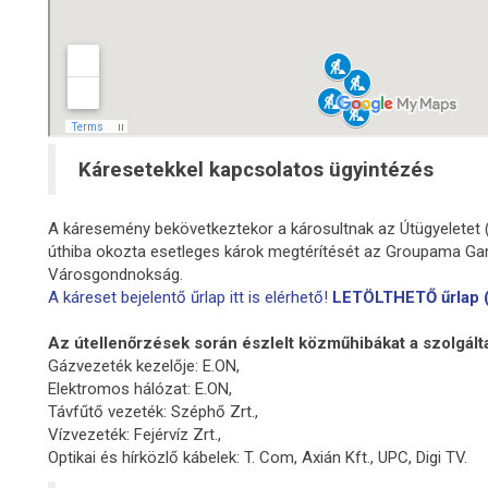
Káresetekkel kapcsolatos ügyintézés
A káresemény bekövetkeztekor a károsultnak az Útügyeletet (
úthiba okozta esetleges károk megtérítését az Groupama Gar
Városgondnokság.
A káreset bejelentő űrlap itt is elérhető!
LETÖLTHETŐ űrlap (
Az útellenőrzések során észlelt közműhibákat a szolgált
Gázvezeték kezelője: E.ON,
Elektromos hálózat: E.ON,
Távfűtő vezeték: Széphő Zrt.,
Vízvezeték: Fejérvíz Zrt.,
Optikai és hírközlő kábelek: T. Com, Axián Kft., UPC, Digi TV.