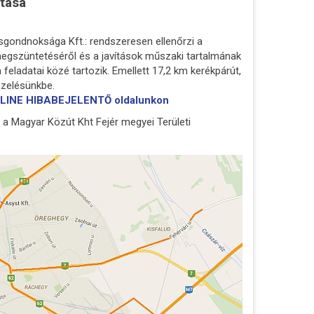
rtása
gondnoksága Kft.: rendszeresen ellenőrzi a
 megszüntetéséről és a javítások műszaki tartalmának
feladatai közé tartozik. Emellett 17,2 km kerékpárút,
ezelésünkbe.
 ON-LINE HIBABEJELENTŐ oldalunkon
a Magyar Közút Kht Fejér megyei Területi