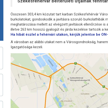
Székesfehérvár belterületi útjainak fennta
Összesen 303,4 km közutat tart karban Székesfehérvár Város
burkolatokat, gondoskodik a javításra szoruló burkolathibák
meghatározása mellett az elvégzett javítások ellenőrzése is a 
illetve 263 km hosszú gyalogút és járda kezelése tartozik a k
Ha hibát észlel a fehérvári utakon, kérjük jelentse be
A városban az alábbi utakat nem a Városgondnokság, hanem 
Igazgatósága kezeli.