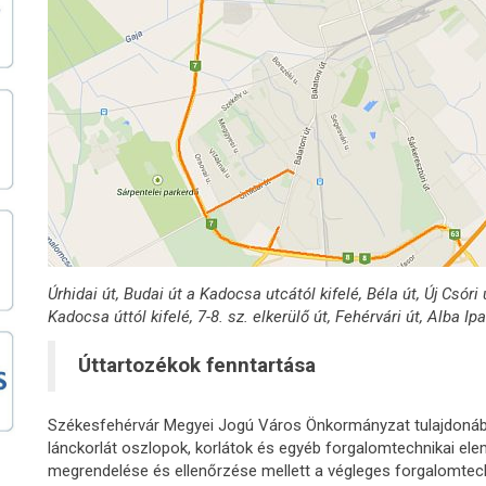
Úrhidai út, Budai út a Kadocsa utcától kifelé, Béla út, Új Csóri
Kadocsa úttól kifelé, 7-8. sz. elkerülő út, Fehérvári út, Alba 
Úttartozékok fenntartása
Székesfehérvár Megyei Jogú Város Önkormányzat tulajdonában
lánckorlát oszlopok, korlátok és egyéb forgalomtechnikai elem
megrendelése és ellenőrzése mellett a végleges forgalomte