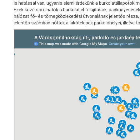
is hatással van, ugyanis elemi érdekünk a burkolatállapotok
Ezek közé sorolhatók a burkolatjel felújítások, padkanyesése
hálózat fő- és tömegközlekedési útvonalának jelentős része, 
jelentős számban nőttek a lakótelepek parkolóhelyei, illetve tö