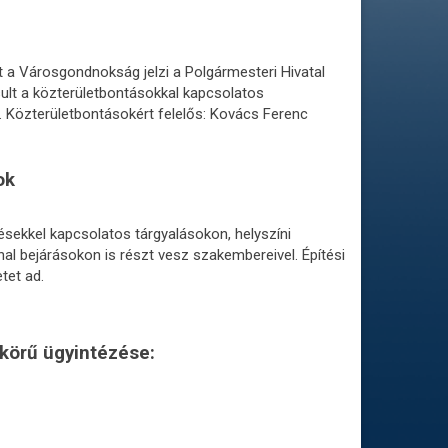
 a Városgondnokság jelzi a Polgármesteri Hivatal
sult a közterületbontásokkal kapcsolatos
s. Közterületbontásokért felelős: Kovács Ferenc
ok
sekkel kapcsolatos tárgyalásokon, helyszíni
l bejárásokon is részt vesz szakembereivel. Építési
tet ad.
 körű ügyintézése: