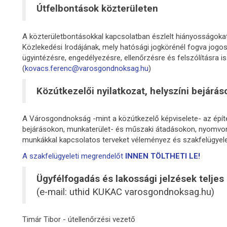
Útfelbontások közterületen
A közterületbontásokkal kapcsolatban észlelt hiányosságokat
Közlekedési Irodájának, mely hatósági jogkörénél fogva jogo
ügyintézésre, engedélyezésre, ellenőrzésre és felszólításra i
(
kovacs.ferenc@varosgondnoksag.hu
)
Közútkezelői nyilatkozat, helyszíni bejárás
A Városgondnokság -mint a közútkezelő képviselete- az építé
bejárásokon, munkaterület- és műszaki átadásokon, nyomvona
munkákkal kapcsolatos terveket véleményez és szakfelügyele
A szakfelügyeleti megrendelőt
INNEN TÖLTHETI LE!
Ügyfélfogadás és lakossági jelzések teljes
(e-mail: uthid KUKAC varosgondnoksag.hu)
Timár Tibor - útellenőrzési vezető