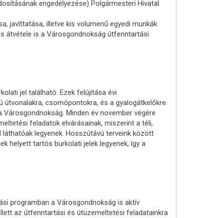
dosításának engedélyezése) Polgármesteri Hivatal
a, javíttatása, illetve kis volumenű egyedi munkák
és átvétele is a Városgondnokság útfenntartási
ati jel található. Ezek felújítása évi
mú útvonalakra, csomópontokra, és a gyalogátkelőkre.
ja a Városgondnokság. Minden év november végére
ltetési feladatok elvárásainak, miszerint a téli,
ól láthatóak legyenek. Hosszútávú terveink között
k helyett tartós burkolati jelek legyenek, így a
tási programban a Városgondnokság is aktív
llett az útfenntartási és útüzemeltetési feladatainkra