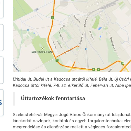
Úrhidai út, Budai út a Kadocsa utcától kifelé, Béla út, Új Csóri
Kadocsa úttól kifelé, 7-8. sz. elkerülő út, Fehérvári út, Alba 
Úttartozékok fenntartása
Székesfehérvár Megyei Jogú Város Önkormányzat tulajdonában
lánckorlát oszlopok, korlátok és egyéb forgalomtechnikai elem
megrendelése és ellenőrzése mellett a végleges forgalomte