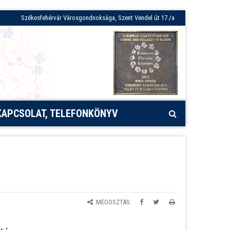
Székesfehérvár Városgondnoksága, Szent Vendel út 17./a
KAPCSOLAT, TELEFONKÖNYV
MEGOSZTÁS: