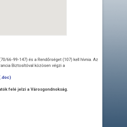
70/66-99-147) és a Rendőrséget (107) kell hívnia. Az
ancia Biztosítóval közösen végzi a
.doc)
atók felé jelzi a Városgondnokság.