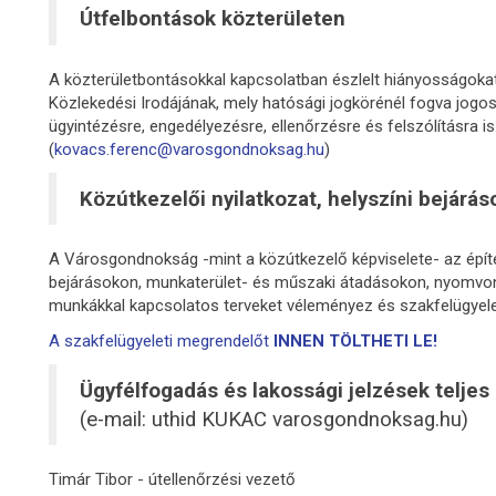
Útfelbontások közterületen
A közterületbontásokkal kapcsolatban észlelt hiányosságokat
Közlekedési Irodájának, mely hatósági jogkörénél fogva jogo
ügyintézésre, engedélyezésre, ellenőrzésre és felszólításra i
(
kovacs.ferenc@varosgondnoksag.hu
)
Közútkezelői nyilatkozat, helyszíni bejárás
A Városgondnokság -mint a közútkezelő képviselete- az építé
bejárásokon, munkaterület- és műszaki átadásokon, nyomvona
munkákkal kapcsolatos terveket véleményez és szakfelügyele
A szakfelügyeleti megrendelőt
INNEN TÖLTHETI LE!
Ügyfélfogadás és lakossági jelzések teljes
(e-mail: uthid KUKAC varosgondnoksag.hu)
Timár Tibor - útellenőrzési vezető