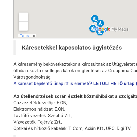
Káresetekkel kapcsolatos ügyintézés
A káresemény bekövetkeztekor a károsultnak az Útügyeletet (
úthiba okozta esetleges károk megtérítését az Groupama Gar
Városgondnokság.
A káreset bejelentő űrlap itt is elérhető!
LETÖLTHETŐ űrlap (
Az útellenőrzések során észlelt közműhibákat a szolgált
Gázvezeték kezelője: E.ON,
Elektromos hálózat: E.ON,
Távfűtő vezeték: Széphő Zrt.,
Vízvezeték: Fejérvíz Zrt.,
Optikai és hírközlő kábelek: T. Com, Axián Kft., UPC, Digi TV.