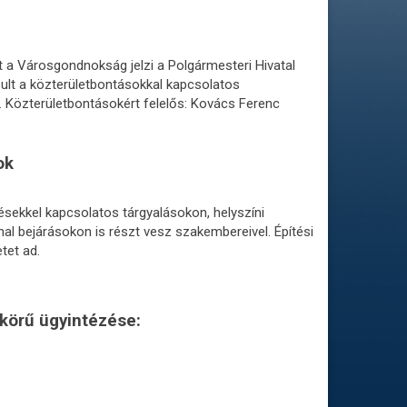
 a Városgondnokság jelzi a Polgármesteri Hivatal
sult a közterületbontásokkal kapcsolatos
s. Közterületbontásokért felelős: Kovács Ferenc
ok
sekkel kapcsolatos tárgyalásokon, helyszíni
l bejárásokon is részt vesz szakembereivel. Építési
tet ad.
 körű ügyintézése: