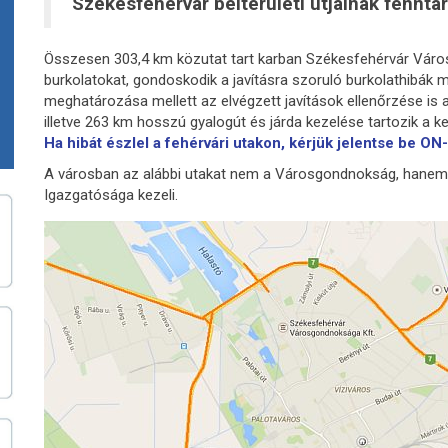
Székesfehérvár belterületi útjainak fennta
Összesen 303,4 km közutat tart karban Székesfehérvár Város
burkolatokat, gondoskodik a javításra szoruló burkolathibák
meghatározása mellett az elvégzett javítások ellenőrzése is a 
illetve 263 km hosszú gyalogút és járda kezelése tartozik a k
Ha hibát észlel a fehérvári utakon, kérjük jelentse be
A városban az alábbi utakat nem a Városgondnokság, hanem 
Igazgatósága kezeli.