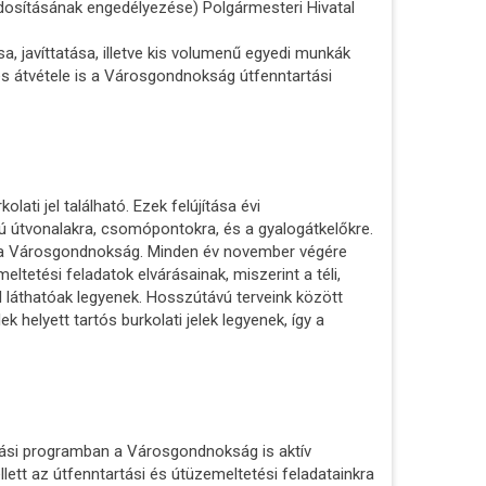
dosításának engedélyezése) Polgármesteri Hivatal
a, javíttatása, illetve kis volumenű egyedi munkák
és átvétele is a Városgondnokság útfenntartási
ati jel található. Ezek felújítása évi
mú útvonalakra, csomópontokra, és a gyalogátkelőkre.
ja a Városgondnokság. Minden év november végére
ltetési feladatok elvárásainak, miszerint a téli,
ól láthatóak legyenek. Hosszútávú terveink között
k helyett tartós burkolati jelek legyenek, így a
tási programban a Városgondnokság is aktív
llett az útfenntartási és útüzemeltetési feladatainkra