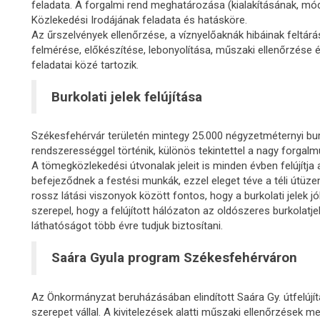
feladata. A forgalmi rend meghatározása (kialakításának, mó
Közlekedési Irodájának feladata és hatásköre.
Az űrszelvények ellenőrzése, a víznyelőaknák hibáinak feltárás
felmérése, előkészítése, lebonyolítása, műszaki ellenőrzése 
feladatai közé tartozik.
Burkolati jelek felújítása
Székesfehérvár területén mintegy 25.000 négyzetméternyi burkol
rendszerességgel történik, különös tekintettel a nagy forgal
A tömegközlekedési útvonalak jeleit is minden évben felújít
befejeződnek a festési munkák, ezzel eleget téve a téli útüzeme
rossz látási viszonyok között fontos, hogy a burkolati jelek j
szerepel, hogy a felújított hálózaton az oldószeres burkolatjele
láthatóságot több évre tudjuk biztosítani.
Saára Gyula program Székesfehérváron
Az Önkormányzat beruházásában elindított Saára Gy. útfelújí
szerepet vállal. A kivitelezések alatti műszaki ellenőrzések me