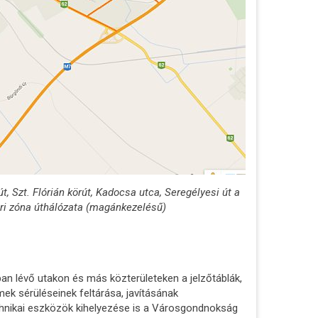
 út, Szt. Flórián körút, Kadocsa utca, Seregélyesi út a
Ipari zóna úthálózata (magánkezelésű)
 lévő utakon és más közterületeken a jelzőtáblák,
ek sérüléseinek feltárása, javításának
chnikai eszközök kihelyezése is a Városgondnokság