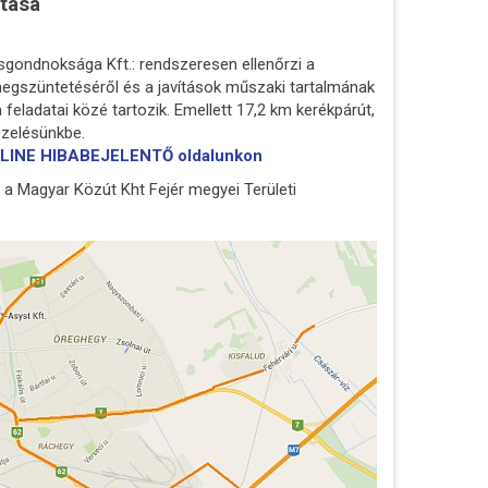
rtása
gondnoksága Kft.: rendszeresen ellenőrzi a
 megszüntetéséről és a javítások műszaki tartalmának
feladatai közé tartozik. Emellett 17,2 km kerékpárút,
ezelésünkbe.
 ON-LINE HIBABEJELENTŐ oldalunkon
a Magyar Közút Kht Fejér megyei Területi