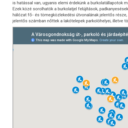
is hatással van, ugyanis elemi érdekünk a burkolatállapotok
Ezek közé sorolhatók a burkolatjel felújítások, padkanyesése
hálózat fő- és tömegközlekedési útvonalának jelentős része, 
jelentős számban nőttek a lakótelepek parkolóhelyei, illetve tö