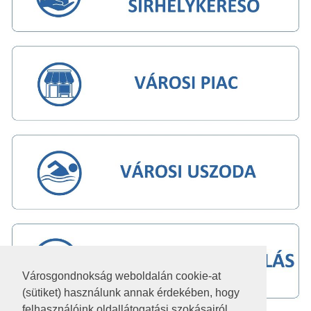
Városgondnokság weboldalán cookie-at
(sütiket) használunk annak érdekében, hogy
felhasználóink oldallátogatási szokásairól