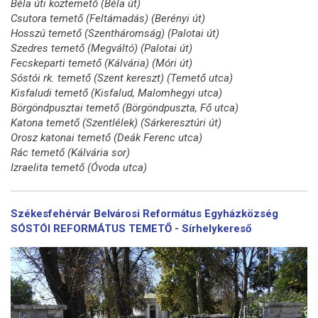
Béla úti köztemető (Béla út)
Csutora temető (Feltámadás) (Berényi út)
Hosszú temető (Szentháromság) (Palotai út)
Szedres temető (Megváltó) (Palotai út)
Fecskeparti temető (Kálvária) (Móri út)
Sóstói rk. temető (Szent kereszt) (Temető utca)
Kisfaludi temető (Kisfalud, Malomhegyi utca)
Börgöndpusztai temető (Börgöndpuszta, Fő utca)
Katona temető (Szentlélek) (Sárkeresztúri út)
Orosz katonai temető (Deák Ferenc utca)
Rác temető (Kálvária sor)
Izraelita temető (Óvoda utca)
Székesfehérvár Belvárosi Református Egyházközség
SÓSTÓI REFORMÁTUS TEMETŐ - Sírhelykereső