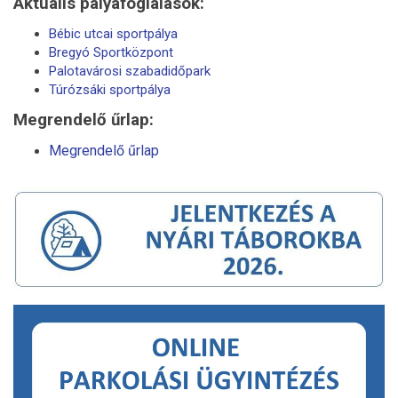
Aktuális pályafoglalások:
Bébic utcai sportpálya
Bregyó Sportközpont
Palotavárosi szabadidőpark
Túrózsáki sportpálya
Megrendelő űrlap:
Megrendelő űrlap