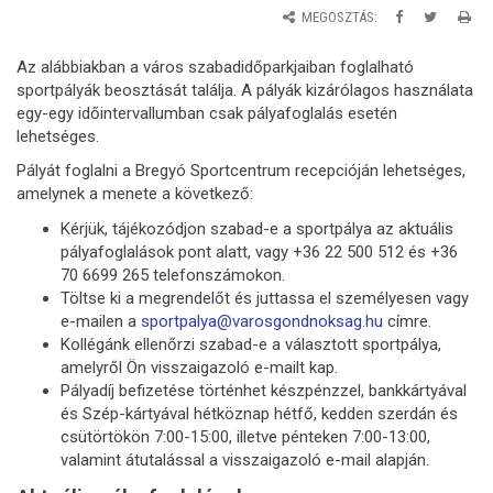
MEGOSZTÁS:
Az alábbiakban a város szabadidőparkjaiban foglalható
sportpályák beosztását találja. A pályák kizárólagos használata
egy-egy időintervallumban csak pályafoglalás esetén
lehetséges.
Pályát foglalni a Bregyó Sportcentrum recepcióján lehetséges,
amelynek a menete a következő:
Kérjük, tájékozódjon szabad-e a sportpálya az aktuális
pályafoglalások pont alatt, vagy +36 22 500 512 és +36
70 6699 265 telefonszámokon.
Töltse ki a megrendelőt és juttassa el személyesen vagy
e-mailen a
sportpalya@varosgondnoksag.hu
címre.
Kollégánk ellenőrzi szabad-e a választott sportpálya,
amelyről Ön visszaigazoló e-mailt kap.
Pályadíj befizetése történhet készpénzzel, bankkártyával
és Szép-kártyával hétköznap hétfő, kedden szerdán és
csütörtökön 7:00-15:00, illetve pénteken 7:00-13:00,
valamint átutalással a visszaigazoló e-mail alapján.