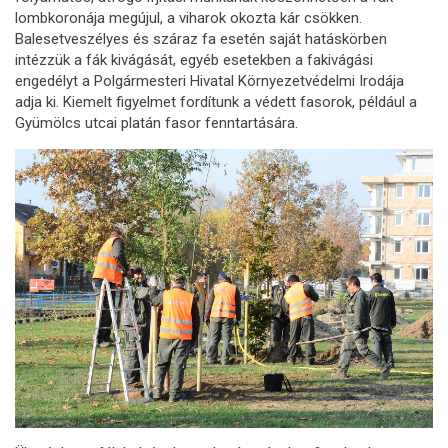
lombkoronája megújul, a viharok okozta kár csökken.
Balesetveszélyes és száraz fa esetén saját hatáskörben
intézzük a fák kivágását, egyéb esetekben a fakivágási
engedélyt a Polgármesteri Hivatal Környezetvédelmi Irodája
adja ki. Kiemelt figyelmet fordítunk a védett fasorok, például a
Gyümölcs utcai platán fasor fenntartására.