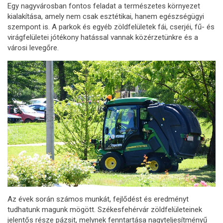
Egy nagyvárosban fontos feladat a természetes környezet
kialakítása, amely nem csak esztétikai, hanem egészségügyi
szempont is. A parkok és egyéb zöldfelületek fái, cserjéi, fű- és
virágfelületei jótékony hatással vannak közérzetünkre és a
városi levegőre.
Az évek során számos munkát, fejlődést és eredményt
tudhatunk magunk mögött. Székesfehérvár zöldfelületeinek
jelentős része pázsit, melynek fenntartása nagyteljesítményű