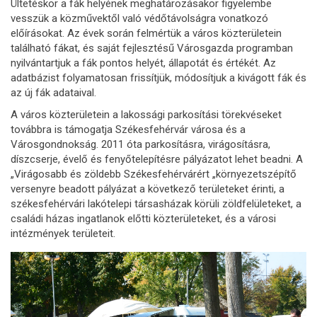
Ültetéskor a fák helyének meghatározásakor figyelembe
vesszük a közművektől való védőtávolságra vonatkozó
előírásokat. Az évek során felmértük a város közterületein
található fákat, és saját fejlesztésű Városgazda programban
nyilvántartjuk a fák pontos helyét, állapotát és értékét. Az
adatbázist folyamatosan frissítjük, módosítjuk a kivágott fák és
az új fák adataival.
A város közterületein a lakossági parkosítási törekvéseket
továbbra is támogatja Székesfehérvár városa és a
Városgondnokság. 2011 óta parkosításra, virágosításra,
díszcserje, évelő és fenyőtelepítésre pályázatot lehet beadni. A
„Virágosabb és zöldebb Székesfehérvárért „környezetszépítő
versenyre beadott pályázat a következő területeket érinti, a
székesfehérvári lakótelepi társasházak körüli zöldfelületeket, a
családi házas ingatlanok előtti közterületeket, és a városi
intézmények területeit.