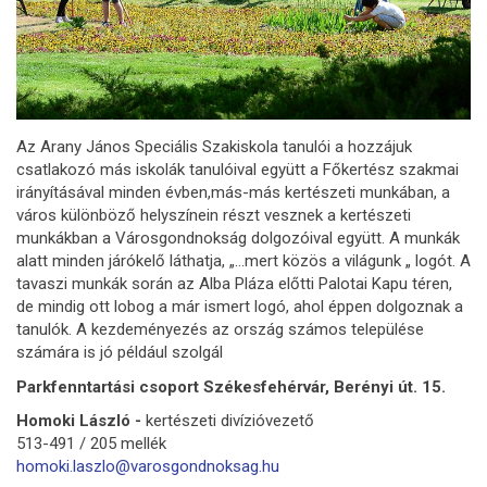
Az Arany János Speciális Szakiskola tanulói a hozzájuk
csatlakozó más iskolák tanulóival együtt a Főkertész szakmai
irányításával minden évben,más-más kertészeti munkában, a
város különböző helyszínein részt vesznek a kertészeti
munkákban a Városgondnokság dolgozóival együtt. A munkák
alatt minden járókelő láthatja, „…mert közös a világunk „ logót. A
tavaszi munkák során az Alba Pláza előtti Palotai Kapu téren,
de mindig ott lobog a már ismert logó, ahol éppen dolgoznak a
tanulók. A kezdeményezés az ország számos települése
számára is jó például szolgál
Parkfenntartási csoport Székesfehérvár, Berényi út. 15.
Homoki László -
kertészeti divízióvezető
513-491 / 205 mellék
homoki.laszlo@varosgondnoksag.hu