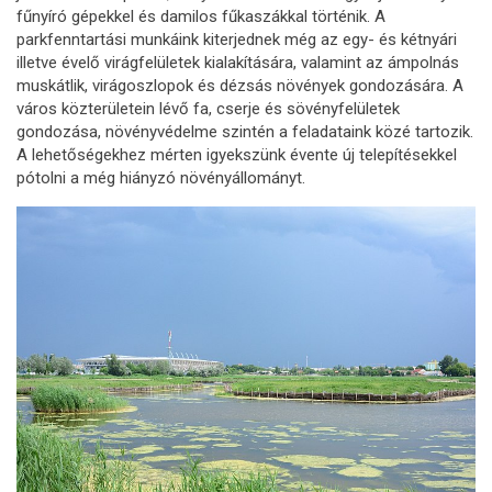
fűnyíró gépekkel és damilos fűkaszákkal történik. A
parkfenntartási munkáink kiterjednek még az egy- és kétnyári
illetve évelő virágfelületek kialakítására, valamint az ámpolnás
muskátlik, virágoszlopok és dézsás növények gondozására. A
város közterületein lévő fa, cserje és sövényfelületek
gondozása, növényvédelme szintén a feladataink közé tartozik.
A lehetőségekhez mérten igyekszünk évente új telepítésekkel
pótolni a még hiányzó növényállományt.