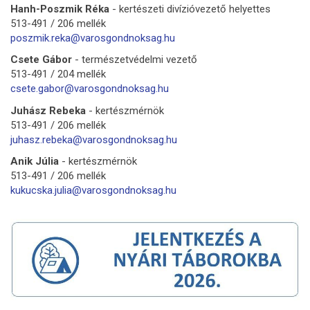
Hanh-Poszmik Réka
- kertészeti divízióvezető helyettes
513-491 / 206 mellék
poszmik.reka@varosgondnoksag.
hu
Csete Gábor
- természetvédelmi vezető
513-491 / 204 mellék
csete.gabor@varosgondnoksag.hu
Juhász Rebeka
- kertészmérnök
513-491 / 206 mellék
juhasz.rebeka@varosgondnoksag.hu
Anik Júlia
- kertészmérnök
513-491 / 206 mellék
kukucska.julia@
varosgondnoksag.hu