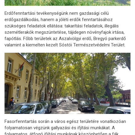
Erdőfenntartási tevékenységünk nem gazdasági célú
erdőgazdálkodás, hanem a jóléti erdők fenntartásához
szükséges feladatok ellátása: takarítási feladatok, illegális
szemétlerakók megszüntetése, tájidegen növényfajok irtása,
fapótlás. Főbb területek az Aszalvölgyi erdő, Bregyó parkerdő
valamint a kiemelten kezelt Sóstói Természetvédelmi Terület.
Fasorfenntartás során a város egész területére vonatkozóan
folyamatosan végzünk gallyazási és ifjítási munkákat. A
folyamatos, átfogó ifjítási munkának köszönhetően a fák