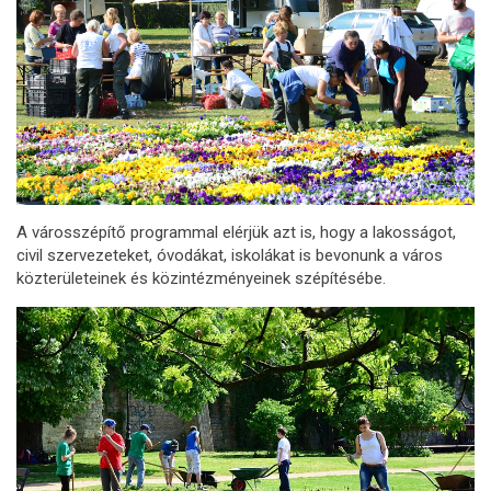
A városszépítő programmal elérjük azt is, hogy a lakosságot,
civil szervezeteket, óvodákat, iskolákat is bevonunk a város
közterületeinek és közintézményeinek szépítésébe.