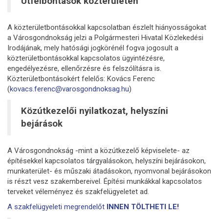
Útfelbontások közterületen
A közterületbontásokkal kapcsolatban észlelt hiányosságokat
a Városgondnokság jelzi a Polgármesteri Hivatal Közlekedési
Irodájának, mely hatósági jogkörénél fogva jogosult a
közterületbontásokkal kapcsolatos ügyintézésre,
engedélyezésre, ellenőrzésre és felszólításra is.
Közterületbontásokért felelős: Kovács Ferenc
(
kovacs.ferenc@varosgondnoksag.hu
)
Közútkezelői nyilatkozat, helyszíni
bejárások
A Városgondnokság -mint a közútkezelő képviselete- az
építésekkel kapcsolatos tárgyalásokon, helyszíni bejárásokon,
munkaterület- és műszaki átadásokon, nyomvonal bejárásokon
is részt vesz szakembereivel. Építési munkákkal kapcsolatos
terveket véleményez és szakfelügyeletet ad.
A szakfelügyeleti megrendelőt
INNEN TÖLTHETI LE!