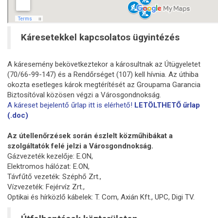
Káresetekkel kapcsolatos ügyintézés
A káresemény bekövetkeztekor a károsultnak az Útügyeletet
(70/66-99-147) és a Rendőrséget (107) kell hívnia. Az úthiba
okozta esetleges károk megtérítését az Groupama Garancia
Biztosítóval közösen végzi a Városgondnokság.
A káreset bejelentő űrlap itt is elérhető!
LETÖLTHETŐ űrlap
(.doc)
Az útellenőrzések során észlelt közműhibákat a
szolgáltatók felé jelzi a Városgondnokság.
Gázvezeték kezelője: E.ON,
Elektromos hálózat: E.ON,
Távfűtő vezeték: Széphő Zrt.,
Vízvezeték: Fejérvíz Zrt.,
Optikai és hírközlő kábelek: T. Com, Axián Kft., UPC, Digi TV.