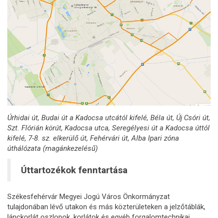
Úrhidai út, Budai út a Kadocsa utcától kifelé, Béla út, Új Csóri út,
Szt. Flórián körút, Kadocsa utca, Seregélyesi út a Kadocsa úttól
kifelé, 7-8. sz. elkerülő út, Fehérvári út, Alba Ipari zóna
úthálózata (magánkezelésű)
Úttartozékok fenntartása
Székesfehérvár Megyei Jogú Város Önkormányzat
tulajdonában lévő utakon és más közterületeken a jelzőtáblák,
lánckorlát oszlopok, korlátok és egyéb forgalomtechnikai