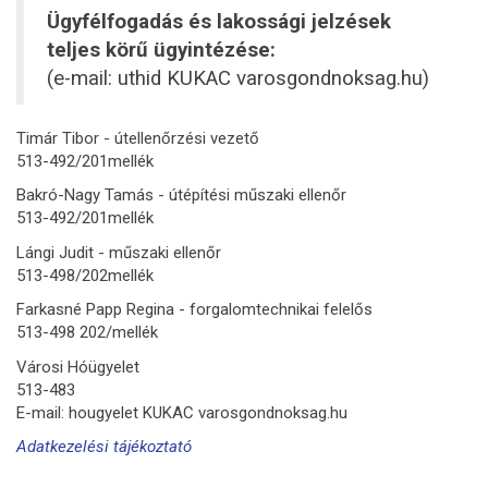
Ügyfélfogadás és lakossági jelzések
teljes körű ügyintézése:
(e-mail: uthid KUKAC varosgondnoksag.hu)
Timár Tibor - útellenőrzési vezető
513-492/201mellék
Bakró-Nagy Tamás - útépítési műszaki ellenőr
513-492/201mellék
Lángi Judit - műszaki ellenőr
513-498/202mellék
Farkasné Papp Regina - forgalomtechnikai felelős
513-498 202/mellék
Városi Hóügyelet
513-483
E-mail: hougyelet KUKAC varosgondnoksag.hu
Adatkezelési tájékoztató