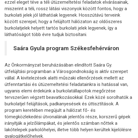
ezzel eleget téve a téli útüzemeltetési feladatok elvárásainak,
miszerint a téli, rossz látási viszonyok között fontos, hogy a
burkolati jelek jól láthatóak legyenek. Hosszútávú terveink
között szerepel, hogy a felújított hálózaton az oldószeres
burkolatjelek helyett tartós burkolati jelek legyenek, így a
láthatóságot több évre tudjuk biztosítani.
Saára Gyula program Székesfehérváron
Az Önkormányzat beruházásában elindított Saára Gy.
útfelújítási programban a Városgondnokság is aktív szerepet
vállal. A kivitelezések alatti műszaki ellenőrzések mellett az
útfenntartási és útüzemeltetési feladatainkra is hatással van,
ugyanis elemi érdekünk a burkolatállapotok megőrzése
tervszerűen végzett beavatkozásokkal. Ezek közé sorolhatók a
burkolatjel felújítások, padkanyesések és úttisztítások. A
program keretében megújult a hálózat fő- és
tömegközlekedési útvonalának jelentős része, korszerű gépek
irányítják a jelzőlámpákat, és jelentős számban nőttek a
lakótelepek parkolóhelyei, illetve több helyen kerültek kijelölésre
gyalogátkelőhelyek.