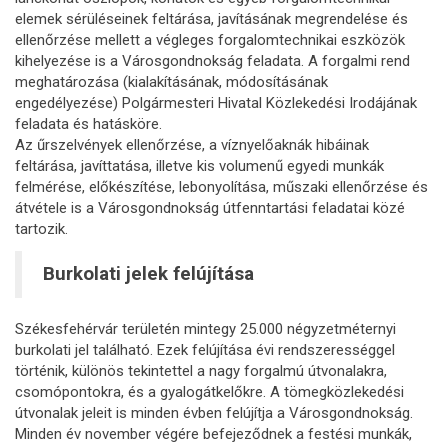
elemek sérüléseinek feltárása, javításának megrendelése és
ellenőrzése mellett a végleges forgalomtechnikai eszközök
kihelyezése is a Városgondnokság feladata. A forgalmi rend
meghatározása (kialakításának, módosításának
engedélyezése) Polgármesteri Hivatal Közlekedési Irodájának
feladata és hatásköre.
Az űrszelvények ellenőrzése, a víznyelőaknák hibáinak
feltárása, javíttatása, illetve kis volumenű egyedi munkák
felmérése, előkészítése, lebonyolítása, műszaki ellenőrzése és
átvétele is a Városgondnokság útfenntartási feladatai közé
tartozik.
Burkolati jelek felújítása
Székesfehérvár területén mintegy 25.000 négyzetméternyi
burkolati jel található. Ezek felújítása évi rendszerességgel
történik, különös tekintettel a nagy forgalmú útvonalakra,
csomópontokra, és a gyalogátkelőkre. A tömegközlekedési
útvonalak jeleit is minden évben felújítja a Városgondnokság.
Minden év november végére befejeződnek a festési munkák,