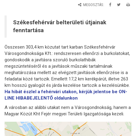
MEGOSZTÁS:
Székesfehérvár belterületi útjainak
fenntartása
Összesen 303,4 km közutat tart karban Székesfehérvár
Városgondnoksága Kft.: rendszeresen ellenőrzi a burkolatokat,
gondoskodik a javításra szoruló burkolathibák
megszüntetéséről és a javítások műszaki tartalmának
meghatározása mellett az elvégzett javítások ellenőrzése is a
feladatai közé tartozik. Emellett 17,2 km kerékpárút, illetve 263
km hosszú gyalogút és járda kezelése tartozik a kezelésünkbe.
Ha hibát észlel a fehérvári utakon, kérjük jelentse be ON-
LINE HIBABEJELENTŐ oldalunkon
A városban az alábbi utakat nem a Városgondnokság, hanem a
Magyar Közút Kht Fejér megyei Területi Igazgatósága kezeli.