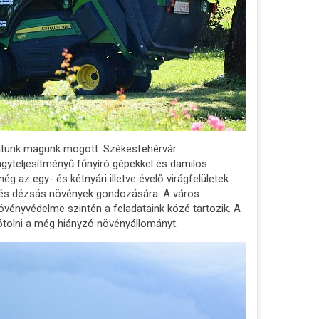
atunk magunk mögött. Székesfehérvár
agyteljesítményű fűnyíró gépekkel és damilos
ég az egy- és kétnyári illetve évelő virágfelületek
k és dézsás növények gondozására. A város
növényvédelme szintén a feladataink közé tartozik. A
ótolni a még hiányzó növényállományt.