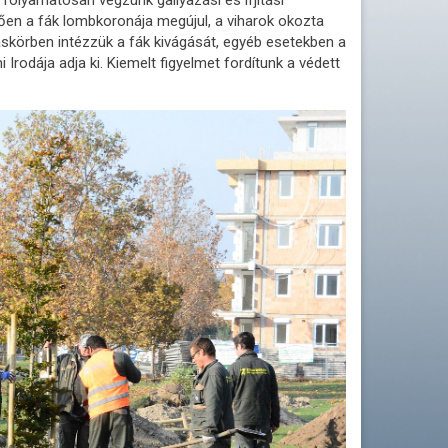
ően a fák lombkoronája megújul, a viharok okozta
áskörben intézzük a fák kivágását, egyéb esetekben a
Irodája adja ki. Kiemelt figyelmet fordítunk a védett