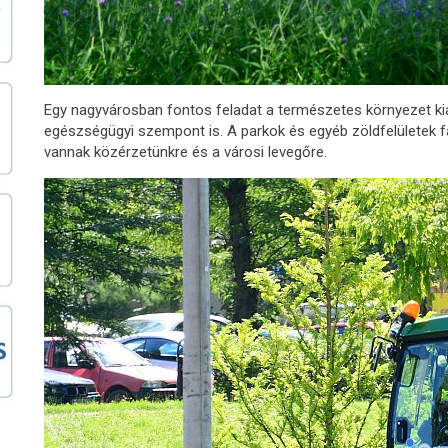
Egy nagyvárosban fontos feladat a természetes környezet ki
egészségügyi szempont is. A parkok és egyéb zöldfelületek fái,
vannak közérzetünkre és a városi levegőre.