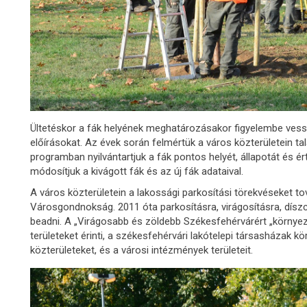
Ültetéskor a fák helyének meghatározásakor figyelembe ves
előírásokat. Az évek során felmértük a város közterületein ta
programban nyilvántartjuk a fák pontos helyét, állapotát és ér
módosítjuk a kivágott fák és az új fák adataival.
A város közterületein a lakossági parkosítási törekvéseket t
Városgondnokság. 2011 óta parkosításra, virágosításra, díszcs
beadni. A „Virágosabb és zöldebb Székesfehérvárért „környe
területeket érinti, a székesfehérvári lakótelepi társasházak kör
közterületeket, és a városi intézmények területeit.