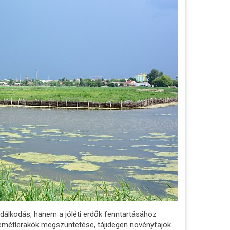
álkodás, hanem a jóléti erdők fenntartásához
 szemétlerakók megszüntetése, tájidegen növényfajok