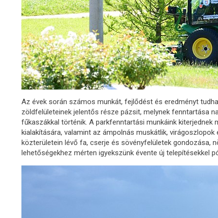
Az évek során számos munkát, fejlődést és eredményt tudh
zöldfelületeinek jelentős része pázsit, melynek fenntartása n
fűkaszákkal történik. A parkfenntartási munkáink kiterjednek m
kialakítására, valamint az ámpolnás muskátlik, virágoszlopo
közterületein lévő fa, cserje és sövényfelületek gondozása, 
lehetőségekhez mérten igyekszünk évente új telepítésekkel p