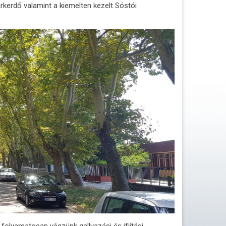
arkerdő valamint a kiemelten kezelt Sóstói
folyamatosan végzünk gallyazási és ifjítási