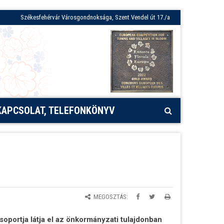
Székesfehérvár Városgondnoksága, Szent Vendel út 17./a
KAPCSOLAT, TELEFONKÖNYV
MEGOSZTÁS:
portja látja el az önkormányzati tulajdonban