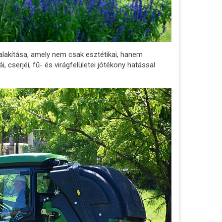
alakítása, amely nem csak esztétikai, hanem
 cserjéi, fű- és virágfelületei jótékony hatással