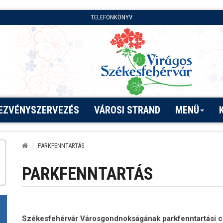
TELEFONKÖNYV
EZVÉNYSZERVEZÉS
VÁROSI STRAND
MENÜ
PARKFENNTARTÁS
PARKFENNTARTÁS
Székesfehérvár Városgondnokságának parkfenntartási cso