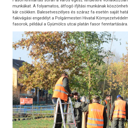
munkákat. A folyamatos, átfogó ifjítási munkának köszönhet
kár csökken. Balesetveszélyes és száraz fa esetén saját hat
fakivágási engedélyt a Polgármesteri Hivatal Környezetvédelmi 
fasorok, például a Gyümölcs utcai platán fasor fenntartására.