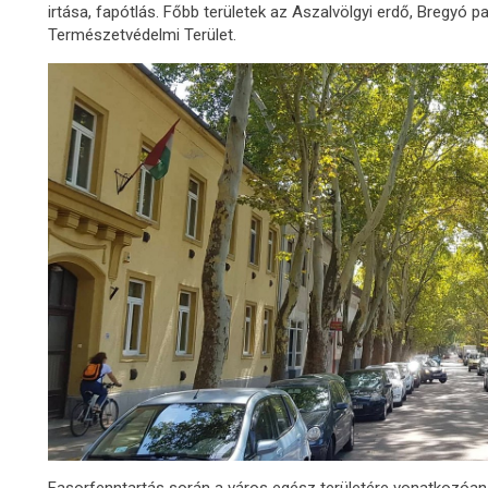
irtása, fapótlás. Főbb területek az Aszalvölgyi erdő, Bregyó p
Természetvédelmi Terület.
Fasorfenntartás során a város egész területére vonatkozóan 