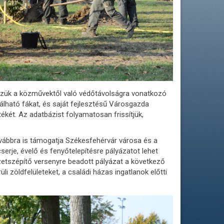
szük a közművektől való védőtávolságra vonatkozó
lálható fákat, és saját fejlesztésű Városgazda
tékét. Az adatbázist folyamatosan frissítjük,
ovábbra is támogatja Székesfehérvár városa és a
erje, évelő és fenyőtelepítésre pályázatot lehet
zetszépítő versenyre beadott pályázat a következő
üli zöldfelületeket, a családi házas ingatlanok előtti