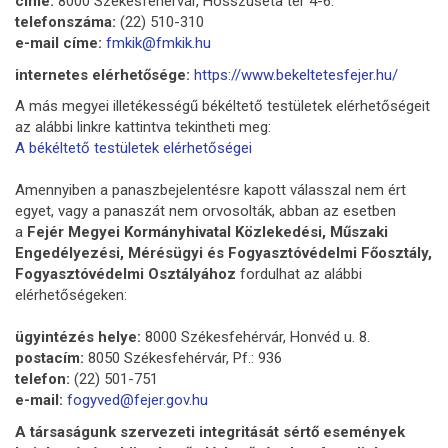
címe:
8000 Székesfehérvár, Hosszúséta tér 4-6.
telefonszáma:
(22) 510-310
e-mail címe:
fmkik@fmkik.hu
internetes elérhetősége:
https://www.bekeltetesfejer.hu/
A más megyei illetékességű békéltető testületek elérhetőségeit
az alábbi linkre kattintva tekintheti meg:
A békéltető testületek elérhetőségei
Amennyiben a panaszbejelentésre kapott válasszal nem ért
egyet, vagy a panaszát nem orvosolták, abban az esetben
a
Fejér Megyei Kormányhivatal Közlekedési, Műszaki
Engedélyezési, Mérésügyi és Fogyasztóvédelmi Főosztály,
Fogyasztóvédelmi Osztályához
fordulhat az alábbi
elérhetőségeken:
ügyintézés helye:
8000 Székesfehérvár, Honvéd u. 8.
postacím:
8050 Székesfehérvár, Pf.: 936
telefon:
(22) 501-751
e-mail:
fogyved@fejer.gov.hu
A társaságunk szervezeti integritását sértő események