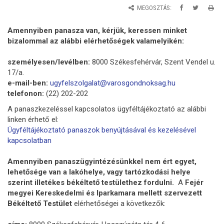
MEGOSZTÁS:
Amennyiben panasza van, kérjük, keressen minket
bizalommal az alábbi elérhetőségek valamelyikén:
személyesen/levélben:
8000 Székesfehérvár, Szent Vendel u.
17/a.
e-mail-ben:
ugyfelszolgalat@varosgondnoksag.hu
telefonon:
(22) 202-202
A panaszkezeléssel kapcsolatos ügyféltájékoztató az alábbi
linken érhető el:
Ügyféltájékoztató panaszok benyújtásával és kezelésével
kapcsolatban
Amennyiben panaszügyintézésünkkel nem ért egyet,
lehetősége van a lakóhelye, vagy tartózkodási helye
szerint illetékes békéltető testülethez fordulni.
A
Fejér
megyei Kereskedelmi és Iparkamara mellett szervezett
Békéltető Testület
elérhetőségei a következők: