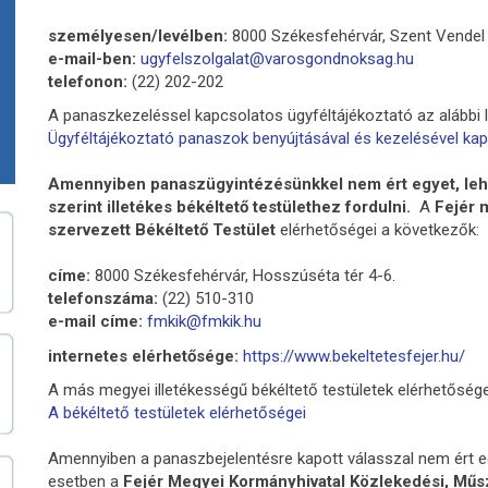
személyesen/levélben:
8000 Székesfehérvár, Szent Vendel 
e-mail-ben:
ugyfelszolgalat@varosgondnoksag.hu
telefonon:
(22) 202-202
A panaszkezeléssel kapcsolatos ügyféltájékoztató az alábbi li
Ügyféltájékoztató panaszok benyújtásával és kezelésével ka
Amennyiben panaszügyintézésünkkel nem ért egyet, lehet
szerint illetékes békéltető testülethez fordulni.
A
Fejér 
szervezett Békéltető Testület
elérhetőségei a következők:
címe:
8000 Székesfehérvár, Hosszúséta tér 4-6.
telefonszáma:
(22) 510-310
e-mail címe:
fmkik@fmkik.hu
internetes elérhetősége:
https://www.bekeltetesfejer.hu/
A más megyei illetékességű békéltető testületek elérhetőségeit
A békéltető testületek elérhetőségei
Amennyiben a panaszbejelentésre kapott válasszal nem ért e
esetben a
Fejér Megyei Kormányhivatal Közlekedési, Műs