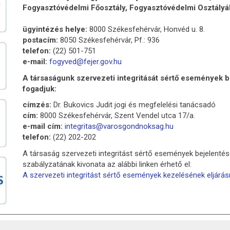
Fogyasztóvédelmi Főosztály, Fogyasztóvédelmi Osztály
ügyintézés helye:
8000 Székesfehérvár, Honvéd u. 8.
postacím:
8050 Székesfehérvár, Pf.: 936
telefon:
(22) 501-751
e-mail:
fogyved@fejer.gov.hu
A társaságunk szervezeti integritását sértő események 
fogadjuk:
címzés:
Dr. Bukovics Judit jogi és megfelelési tanácsadó
cím:
8000 Székesfehérvár, Szent Vendel utca 17/a.
e-mail cím:
integritas@varosgondnoksag.hu
telefon:
(22) 202-202
A társaság szervezeti integritást sértő események bejelent
szabályzatának kivonata az alábbi linken érhető el:
A szervezeti integritást sértő események kezelésének eljárá
ATKOZAT
AKADÁLYMENTESÍTÉSI NYILATKOZAT
KÖZÉRDEK