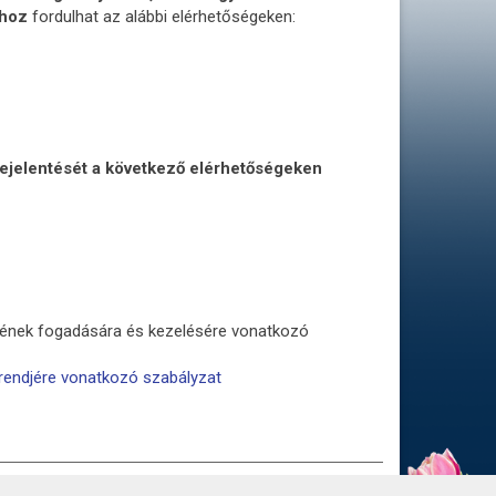
ához
fordulhat az alábbi elérhetőségeken:
bejelentését a következő elérhetőségeken
ésének fogadására és kezelésére vonatkozó
srendjére vonatkozó szabályzat
Ű ADATOK
ADATVÉDELEM