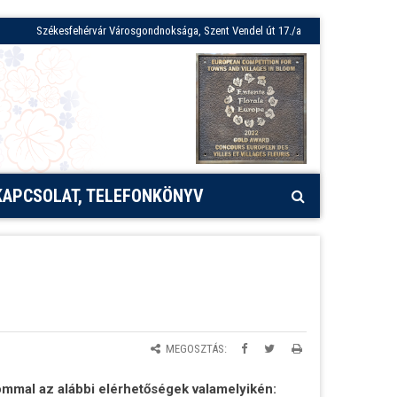
Székesfehérvár Városgondnoksága, Szent Vendel út 17./a
KAPCSOLAT, TELEFONKÖNYV
MEGOSZTÁS:
mmal az alábbi elérhetőségek valamelyikén: