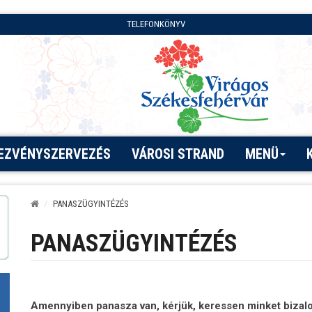
TELEFONKÖNYV
EZVÉNYSZERVEZÉS
VÁROSI STRAND
MENÜ
PANASZÜGYINTÉZÉS
PANASZÜGYINTÉZÉS
Amennyiben panasza van, kérjük, keressen minket bizalo