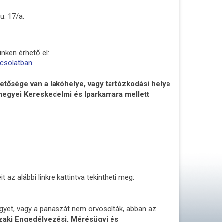
u. 17/a.
nken érhető el:
pcsolatban
ősége van a lakóhelye, vagy tartózkodási helye
megyei Kereskedelmi és Iparkamara mellett
 az alábbi linkre kattintva tekintheti meg:
gyet, vagy a panaszát nem orvosolták, abban az
zaki Engedélyezési, Mérésügyi és