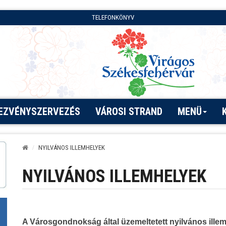
TELEFONKÖNYV
EZVÉNYSZERVEZÉS
VÁROSI STRAND
MENÜ
NYILVÁNOS ILLEMHELYEK
NYILVÁNOS ILLEMHELYEK
A Városgondnokság által üzemeltetett nyilvános illemh