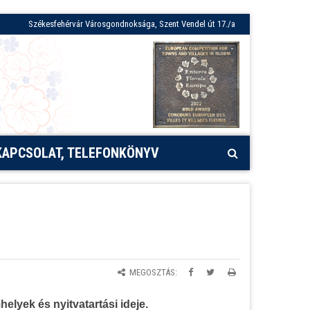
Székesfehérvár Városgondnoksága, Szent Vendel út 17./a
KAPCSOLAT, TELEFONKÖNYV
MEGOSZTÁS:
elyek és nyitvatartási ideje.