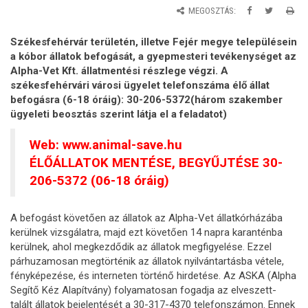
MEGOSZTÁS:
Székesfehérvár területén, illetve Fejér megye településein
a kóbor állatok befogását, a gyepmesteri tevékenységet az
Alpha-Vet Kft. állatmentési részlege végzi. A
székesfehérvári városi ügyelet telefonszáma élő állat
befogásra (6-18 óráig): 30-206-5372(három szakember
ügyeleti beosztás szerint látja el a feladatot)
Web:
www.animal-save.hu
ÉLŐÁLLATOK MENTÉSE, BEGYŰJTÉSE 30-
206-5372 (06-18 óráig)
A befogást követően az állatok az Alpha-Vet állatkórházába
kerülnek vizsgálatra, majd ezt követően 14 napra karanténba
kerülnek, ahol megkezdődik az állatok megfigyelése. Ezzel
párhuzamosan megtörténik az állatok nyilvántartásba vétele,
fényképezése, és interneten történő hirdetése. Az ASKA (Alpha
Segítő Kéz Alapítvány) folyamatosan fogadja az elveszett-
talált állatok bejelentését a 30-317-4370 telefonszámon. Ennek