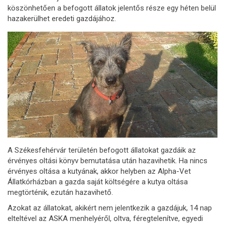
köszönhetően a befogott állatok jelentős része egy héten belül
hazakerülhet eredeti gazdájához.
A Székesfehérvár területén befogott állatokat gazdáik az
érvényes oltási könyv bemutatása után hazavihetik. Ha nincs
érvényes oltása a kutyának, akkor helyben az Alpha-Vet
Állatkórházban a gazda saját költségére a kutya oltása
megtörténik, ezután hazavihető.
Azokat az állatokat, akikért nem jelentkezik a gazdájuk, 14 nap
elteltével az ASKA menhelyéről, oltva, féregtelenítve, egyedi