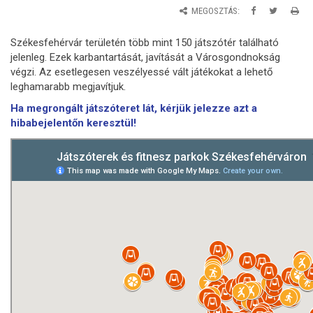
MEGOSZTÁS:
Székesfehérvár területén több mint 150 játszótér található
jelenleg. Ezek karbantartását, javítását a Városgondnokság
végzi. Az esetlegesen veszélyessé vált játékokat a lehető
leghamarabb megjavítjuk.
Ha megrongált játszóteret lát, kérjük jelezze azt a
hibabejelentőn keresztül!