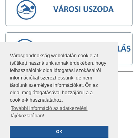
Városgondnokság weboldalán cookie-at
(sütiket) használunk annak érdekében, hogy
felhasználóink oldallátogatási szokásairól
információkat szerezhessünk, de nem
IMPRESSZUM
tárolunk személyes információkat. Ön az
JOGI NYILATKOZAT
oldal meglátogatásával hozzájárul a a
cookie-k használatához.
AKADÁLYMENTESÍTÉSI NYILATKOZAT
További információ az adatkezelési
tájékoztatóban!
KÖZÉRDEKŰ ADATOK
ADATVÉDELEM
OK