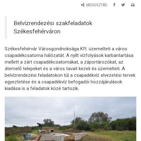
MEGOSZTÁS:
Belvízrendezési szakfeladatok
Székesfehérváron
Székesfehérvár Városgondnoksága Kft. üzemelteti a város
csapadékcsatorna hálózatát. A nyílt vízfolyások karbantartása
mellett a zárt csapadékcsatornákat, a záportározókat, az
átemelő telepeket és a város tavait kezeli és üzemelteti. A
belvízrendezési feladatokon túl a csapadékvíz elvezetési tervek
egyeztetése és a csapadékvíz befogadói hozzájárulások
kiadása is a feladatok közé tartozik.