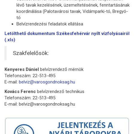
lévő tavak kezelésének, üzemeltetésének, fenntartásának
koordinálása (Palotavárosi tavak, Vidámparki-tó, Bregyó-
tó
Belvízrendezési feladatok ellátása
Letölthető dokumentum Székesfehérvár nyílt vízfolyásairól
(.xls)
Szakfelelősök:
Kenyeres Dániel
belvízrendező mérnök
Telefonszám: 22-513-495
E-mail:
belviz@varosgondnoksag.hu
Kovács Ferenc
belvízrendező technikus
Telefonszám: 22-513-495
E-mail: belviz@varosgondnoksag.hu