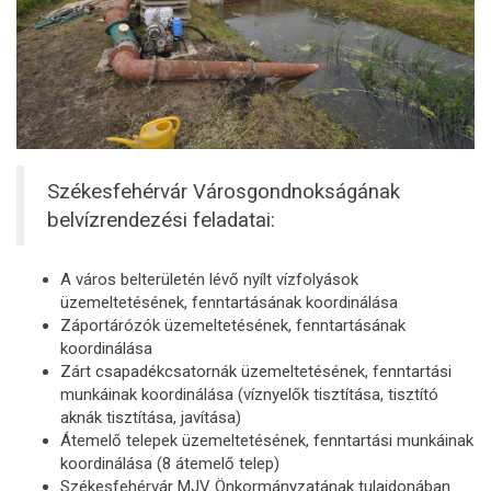
Székesfehérvár Városgondnokságának
belvízrendezési feladatai:
A város belterületén lévő nyílt vízfolyások
üzemeltetésének, fenntartásának koordinálása
Záportárózók üzemeltetésének, fenntartásának
koordinálása
Zárt csapadékcsatornák üzemeltetésének, fenntartási
munkáinak koordinálása (víznyelők tisztítása, tisztító
aknák tisztítása, javítása)
Átemelő telepek üzemeltetésének, fenntartási munkáinak
koordinálása (8 átemelő telep)
Székesfehérvár MJV Önkormányzatának tulajdonában