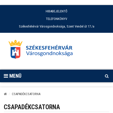
HIBABEJELENTŐ
TELEFONKÖNYV
Székesfehérvár Városgondnoksága, Szent Vendel út 17./a
MENÜ
CSAPADÉKCSATORNA
CSAPADÉKCSATORNA