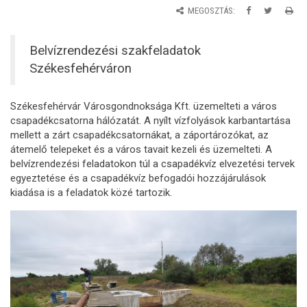
MEGOSZTÁS:
Belvízrendezési szakfeladatok
Székesfehérváron
Székesfehérvár Városgondnoksága Kft. üzemelteti a város
csapadékcsatorna hálózatát. A nyílt vízfolyások karbantartása
mellett a zárt csapadékcsatornákat, a záportározókat, az
átemelő telepeket és a város tavait kezeli és üzemelteti. A
belvízrendezési feladatokon túl a csapadékvíz elvezetési tervek
egyeztetése és a csapadékvíz befogadói hozzájárulások
kiadása is a feladatok közé tartozik.