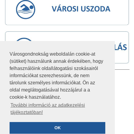
Városgondnokság weboldalán cookie-at
(sütiket) használunk annak érdekében, hogy
felhasználóink oldallátogatási szokásairól
információkat szerezhessünk, de nem
IMPRESSZUM
tárolunk személyes információkat. Ön az
JOGI NYILATKOZAT
oldal meglátogatásával hozzájárul a a
cookie-k használatához.
AKADÁLYMENTESÍTÉSI NYILATKOZAT
További információ az adatkezelési
tájékoztatóban!
KÖZÉRDEKŰ ADATOK
ADATVÉDELEM
OK