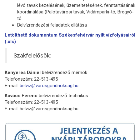
lévő tavak kezelésének, üzemeltetésének, fenntartásának
koordinálása (Palotavárosi tavak, Vidámparki-tó, Bregyó-
tó
Belvízrendezési feladatok ellátása
Letölthető dokumentum Székesfehérvár nyílt vízfolyásairól
(.xls)
Szakfelelősök:
Kenyeres Dániel
belvízrendező mérnök
Telefonszám: 22-513-495
E-mail:
belviz@varosgondnoksag.hu
Kovács Ferenc
belvízrendező technikus
Telefonszám: 22-513-495
E-mail: belviz@varosgondnoksag.hu