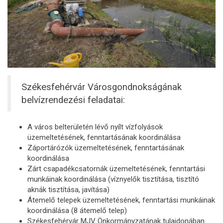
Székesfehérvár Városgondnokságának
belvízrendezési feladatai:
A város belterületén lévő nyílt vízfolyások
üzemeltetésének, fenntartásának koordinálása
Záportárózók üzemeltetésének, fenntartásának
koordinálása
Zárt csapadékcsatornák üzemeltetésének, fenntartási
munkáinak koordinálása (víznyelők tisztítása, tisztító
aknák tisztítása, javítása)
Átemelő telepek üzemeltetésének, fenntartási munkáinak
koordinálása (8 átemelő telep)
Székesfehérvár MJV Önkormányzatának tulajdonában