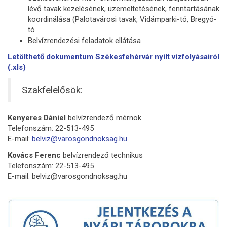
lévő tavak kezelésének, üzemeltetésének, fenntartásának
koordinálása (Palotavárosi tavak, Vidámparki-tó, Bregyó-
tó
Belvízrendezési feladatok ellátása
Letölthető dokumentum Székesfehérvár nyílt vízfolyásairól
(.xls)
Szakfelelősök:
Kenyeres Dániel
belvízrendező mérnök
Telefonszám: 22-513-495
E-mail:
belviz@varosgondnoksag.hu
Kovács Ferenc
belvízrendező technikus
Telefonszám: 22-513-495
E-mail: belviz@varosgondnoksag.hu