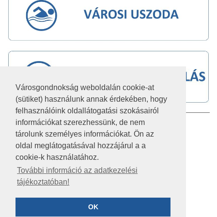
Városgondnokság weboldalán cookie-at
(sütiket) használunk annak érdekében, hogy
felhasználóink oldallátogatási szokásairól
információkat szerezhessünk, de nem
IMPRESSZUM
tárolunk személyes információkat. Ön az
JOGI NYILATKOZAT
oldal meglátogatásával hozzájárul a a
cookie-k használatához.
AKADÁLYMENTESÍTÉSI NYILATKOZAT
További információ az adatkezelési
tájékoztatóban!
KÖZÉRDEKŰ ADATOK
ADATVÉDELEM
OK