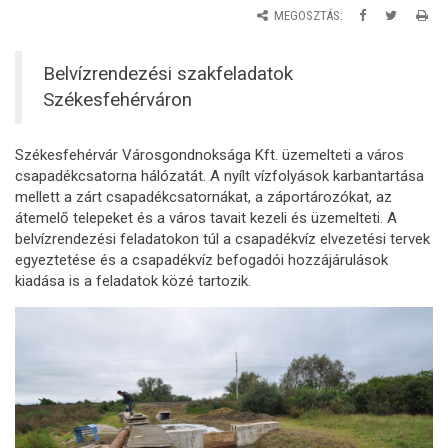
MEGOSZTÁS:
Belvízrendezési szakfeladatok
Székesfehérváron
Székesfehérvár Városgondnoksága Kft. üzemelteti a város
csapadékcsatorna hálózatát. A nyílt vízfolyások karbantartása
mellett a zárt csapadékcsatornákat, a záportározókat, az
átemelő telepeket és a város tavait kezeli és üzemelteti. A
belvízrendezési feladatokon túl a csapadékvíz elvezetési tervek
egyeztetése és a csapadékvíz befogadói hozzájárulások
kiadása is a feladatok közé tartozik.