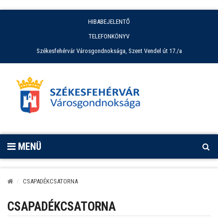
HIBABEJELENTŐ
TELEFONKÖNYV
Székesfehérvár Városgondnoksága, Szent Vendel út 17./a
MENÜ
CSAPADÉKCSATORNA
CSAPADÉKCSATORNA