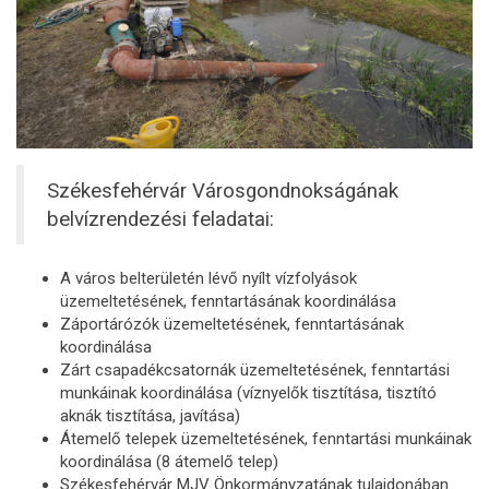
Székesfehérvár Városgondnokságának
belvízrendezési feladatai:
A város belterületén lévő nyílt vízfolyások
üzemeltetésének, fenntartásának koordinálása
Záportárózók üzemeltetésének, fenntartásának
koordinálása
Zárt csapadékcsatornák üzemeltetésének, fenntartási
munkáinak koordinálása (víznyelők tisztítása, tisztító
aknák tisztítása, javítása)
Átemelő telepek üzemeltetésének, fenntartási munkáinak
koordinálása (8 átemelő telep)
Székesfehérvár MJV Önkormányzatának tulajdonában