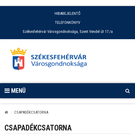
HIBABEJELENTŐ
TELEFONKÖNYV
Székesfehérvár Városgondnoksága, Szent Vendel út 17./a
MENÜ
CSAPADÉKCSATORNA
CSAPADÉKCSATORNA