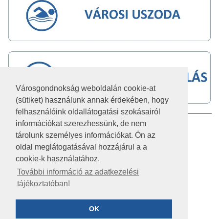
Városgondnokság weboldalán cookie-at
(sütiket) használunk annak érdekében, hogy
felhasználóink oldallátogatási szokásairól
információkat szerezhessünk, de nem
IMPRESSZUM
tárolunk személyes információkat. Ön az
JOGI NYILATKOZAT
oldal meglátogatásával hozzájárul a a
cookie-k használatához.
AKADÁLYMENTESÍTÉSI NYILATKOZAT
További információ az adatkezelési
tájékoztatóban!
KÖZÉRDEKŰ ADATOK
ADATVÉDELEM
OK