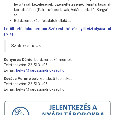
lévő tavak kezelésének, üzemeltetésének, fenntartásának
koordinálása (Palotavárosi tavak, Vidámparki-tó, Bregyó-
tó
Belvízrendezési feladatok ellátása
Letölthető dokumentum Székesfehérvár nyílt vízfolyásairól
(.xls)
Szakfelelősök:
Kenyeres Dániel
belvízrendező mérnök
Telefonszám: 22-513-495
E-mail:
belviz@varosgondnoksag.hu
Kovács Ferenc
belvízrendező technikus
Telefonszám: 22-513-495
E-mail: belviz@varosgondnoksag.hu