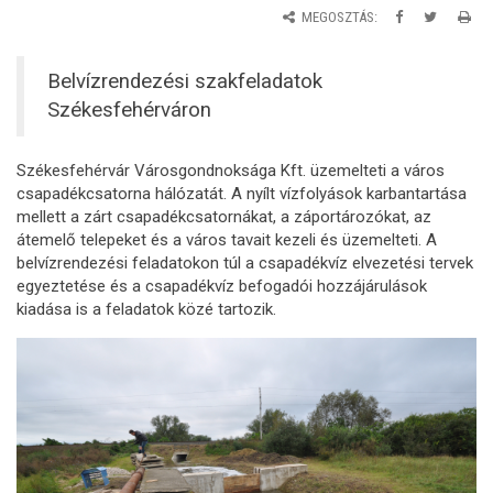
MEGOSZTÁS:
Belvízrendezési szakfeladatok
Székesfehérváron
Székesfehérvár Városgondnoksága Kft. üzemelteti a város
csapadékcsatorna hálózatát. A nyílt vízfolyások karbantartása
mellett a zárt csapadékcsatornákat, a záportározókat, az
átemelő telepeket és a város tavait kezeli és üzemelteti. A
belvízrendezési feladatokon túl a csapadékvíz elvezetési tervek
egyeztetése és a csapadékvíz befogadói hozzájárulások
kiadása is a feladatok közé tartozik.