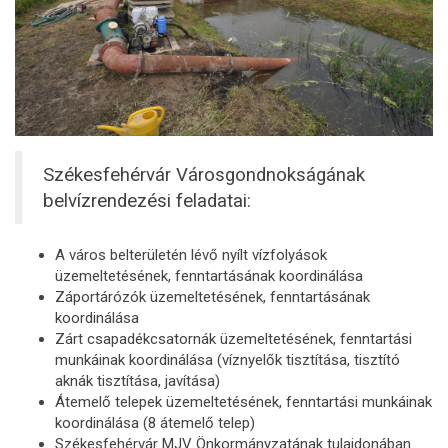
Székesfehérvár Városgondnokságának
belvízrendezési feladatai:
A város belterületén lévő nyílt vízfolyások
üzemeltetésének, fenntartásának koordinálása
Záportárózók üzemeltetésének, fenntartásának
koordinálása
Zárt csapadékcsatornák üzemeltetésének, fenntartási
munkáinak koordinálása (víznyelők tisztítása, tisztító
aknák tisztítása, javítása)
Átemelő telepek üzemeltetésének, fenntartási munkáinak
koordinálása (8 átemelő telep)
Székesfehérvár MJV Önkormányzatának tulajdonában