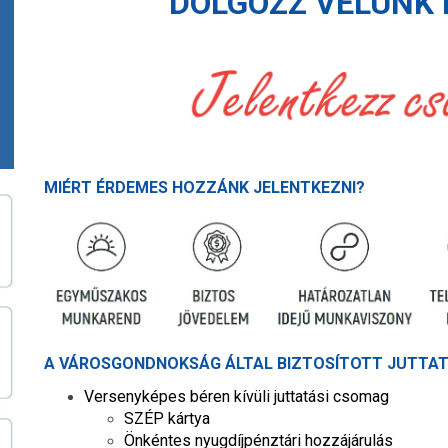
DOLGOZZ VELÜNK 
MIÉRT ÉRDEMES HOZZÁNK JELENTKEZNI?
A VÁROSGONDNOKSÁG ÁLTAL BIZTOSÍTOTT JUTTAT
Versenyképes béren kívüli juttatási csomag
SZÉP kártya
Önkéntes nyugdíjpénztári hozzájárulás