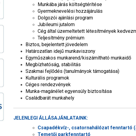
Munkába járás költségtérítése
Gyermeknevelési hozzájárulás
Dolgozói ajánlási program
Jubileumi jutalom
Cég által üzemeltetett létesítmények kedve
Teljesítmény prémium
Biztos, bejelentett jövedelem
Határozatlan idejű munkaviszony
Egyműszakos munkarend/kiszámítható munkaidő
Megbízhatóság, stabilitás
Szakmai fejlődés (tanulmányok támogatása)
Kulturális programok
Céges rendezvények
Munka-magánélet egyensúly biztosítása
Családbarát munkahely
JELENLEGI ÁLLÁSAJÁNLATAINK:
Csapadékvíz-, csatornahálózat fenntartó (á
Temetői parkfenntartó