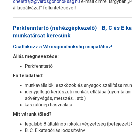
oneletrajz@varosgondnoksag.hu
e-mail címre, tárgyban „P
álláspályázat” feltüntetésével!
Parkfenntartó (nehézgépkezelő) - B, C és E k
munkatársat keresünk
Csatlakozz a Városgondnokság csapatához!
Állás megnevezése:
Parkfenntartó
Fő feladataid:
munkavállalók, eszközök és anyagok szállítása munka
idényjellegű kertészeti munkák ellátása (gyomtalan
sövényvágás, metszés,…stb.)
kaszálógép használata
Mit várunk tőled?
legalább 8 általános iskolai végzettség (befejezett 
B, C, E kategóriás jogosítvány