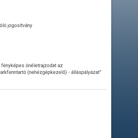
óló jogosítvány
a fényképes önéletrajzodat az
Parkfenntartó (nehézgépkezelő) - álláspályázat”