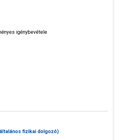
zményes igénybevétele
ltalános fizikai dolgozó)