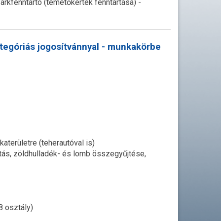
arkfenntartó (temetőkertek fenntartása) -
ategóriás jogosítvánnyal - munkakörbe
területre (teherautóval is)
ítás, zöldhulladék- és lomb összegyűjtése,
8 osztály)