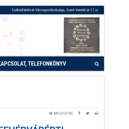
Székesfehérvár Városgondnoksága, Szent Vendel út 17./a
KAPCSOLAT, TELEFONKÖNYV
MEGOSZTÁS: