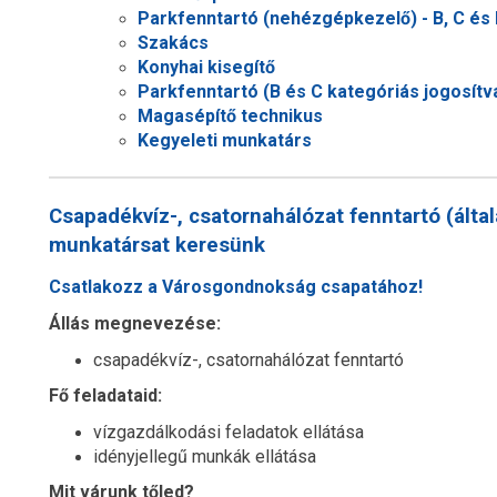
Parkfenntartó (nehézgépkezelő) - B, C és 
Szakács
Konyhai kisegítő
Parkfenntartó (B és C kategóriás jogosítv
Magasépítő technikus
Kegyeleti munkatárs
Csapadékvíz-, csatornahálózat fenntartó (álta
munkatársat keresünk
Csatlakozz a Városgondnokság csapatához!
Állás megnevezése:
csapadékvíz-, csatornahálózat fenntartó
Fő feladataid:
vízgazdálkodási feladatok ellátása
idényjellegű munkák ellátása
Mit várunk tőled?