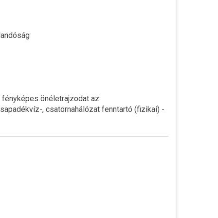
jlandóság
a fényképes önéletrajzodat az
sapadékvíz-, csatornahálózat fenntartó (fizikai) -