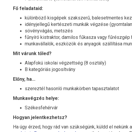
Fő feladataid:
különböző kisgépek szakszerű, balesetmentes ke
idényjellegű kertészeti munkák végzése (gyomtalan
sövényvágás, metszés
fűnyíró kistraktor, damilos fűkasza vagy fűrészgép
munkavállalók, eszközök és anyagok szállítása mun
Mit várunk tőled?
Alapfokú iskolai végzettség (8 osztály)
B kategóriás jogosítvány
Előny, ha...
szereztél hasonló munkakörben tapasztalatot
Munkavégzés helye:
Székesfehérvár
Hogyan jelentkezhetsz?
Ha úgy érzed, hogy rád van szükségünk, küldd el nekünk 