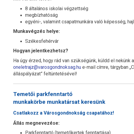
8 általános iskolai végzettség
megbízhatóság
egyéni-, valamint csapatmunkára való képesség, ha
Munkavégzés helye:
Székesfehérvár
Hogyan jelentkezhetsz?
Ha úgy érzed, hogy rád van szükségünk, küldd el nekünk 
oneletrajz@varosgondnoksag.hu
e-mail címre, tárgyban „C
álláspályázat” feltüntetésével!
Temetői parkfenntartó
munkakörbe munkatársat keresünk
Csatlakozz a Városgondnokság csapatához!
Állás megnevezése:
Parkfenntartó (temetőkertek fenntartása)