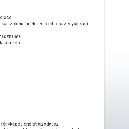
zelése
ítás, zöldhulladék- és lomb összegyűjtése)
 használata
katerületre
a fényképes önéletrajzodat az