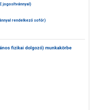
E jogosítvánnyal)
ánnyal rendelkező sofőr)
lános fizikai dolgozó) munkakörbe