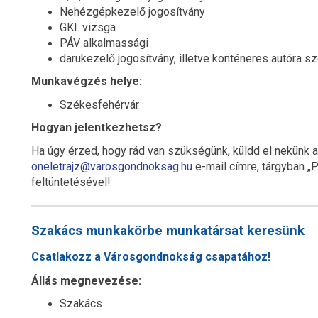
Nehézgépkezelő jogosítvány
GKI. vizsga
PÁV alkalmassági
darukezelő jogosítvány, illetve konténeres autóra sz
Munkavégzés helye:
Székesfehérvár
Hogyan jelentkezhetsz?
Ha úgy érzed, hogy rád van szükségünk, küldd el nekünk 
oneletrajz@varosgondnoksag.hu
e-mail címre, tárgyban „
feltüntetésével!
Szakács munkakörbe munkatársat keresünk
Csatlakozz a Városgondnokság csapatához!
Állás megnevezése:
Szakács