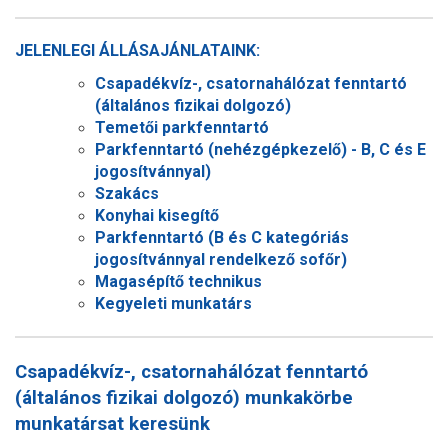
JELENLEGI ÁLLÁSAJÁNLATAINK:
Csapadékvíz-, csatornahálózat fenntartó
(általános fizikai dolgozó)
Temetői parkfenntartó
Parkfenntartó (nehézgépkezelő) - B, C és E
jogosítvánnyal)
Szakács
Konyhai kisegítő
Parkfenntartó (B és C kategóriás
jogosítvánnyal rendelkező sofőr)
Magasépítő technikus
Kegyeleti munkatárs
Csapadékvíz-, csatornahálózat fenntartó
(általános fizikai dolgozó) munkakörbe
munkatársat keresünk