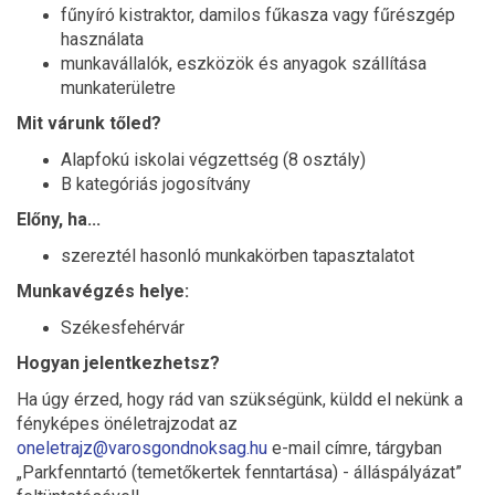
fűnyíró kistraktor, damilos fűkasza vagy fűrészgép
használata
munkavállalók, eszközök és anyagok szállítása
munkaterületre
Mit várunk tőled?
Alapfokú iskolai végzettség (8 osztály)
B kategóriás jogosítvány
Előny, ha...
szereztél hasonló munkakörben tapasztalatot
Munkavégzés helye:
Székesfehérvár
Hogyan jelentkezhetsz?
Ha úgy érzed, hogy rád van szükségünk, küldd el nekünk a
fényképes önéletrajzodat az
oneletrajz@varosgondnoksag.hu
e-mail címre, tárgyban
„Parkfenntartó (temetőkertek fenntartása) - álláspályázat”