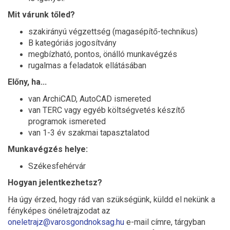
Mit várunk tőled?
szakirányú végzettség (magasépítő-technikus)
B kategóriás jogosítvány
megbízható, pontos, önálló munkavégzés
rugalmas a feladatok ellátásában
Előny, ha...
van ArchiCAD, AutoCAD ismereted
van TERC vagy egyéb költségvetés készítő
programok ismereted
van 1-3 év szakmai tapasztalatod
Munkavégzés helye:
Székesfehérvár
Hogyan jelentkezhetsz?
Ha úgy érzed, hogy rád van szükségünk, küldd el nekünk a
fényképes önéletrajzodat az
oneletrajz@varosgondnoksag.hu
e-mail címre, tárgyban