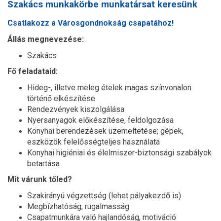
Szakács munkakörbe munkatársat keresünk
Csatlakozz a Városgondnokság csapatához!
Állás megnevezése:
Szakács
Fő feladataid:
Hideg-, illetve meleg ételek magas színvonalon
történő elkészítése
Rendezvények kiszolgálása
Nyersanyagok előkészítése, feldolgozása
Konyhai berendezések üzemeltetése; gépek,
eszközök felelősségteljes használata
Konyhai higiéniai és élelmiszer-biztonsági szabályok
betartása
Mit várunk tőled?
Szakirányú végzettség (lehet pályakezdő is)
Megbízhatóság, rugalmasság
Csapatmunkára való hajlandóság, motiváció