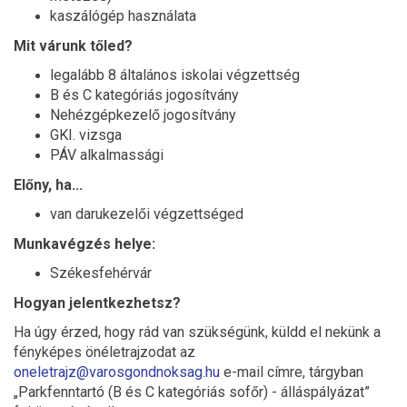
kaszálógép használata
Mit várunk tőled?
legalább 8 általános iskolai végzettség
B és C kategóriás jogosítvány
Nehézgépkezelő jogosítvány
GKI. vizsga
PÁV alkalmassági
Előny, ha...
van darukezelői végzettséged
Munkavégzés helye:
Székesfehérvár
Hogyan jelentkezhetsz?
Ha úgy érzed, hogy rád van szükségünk, küldd el nekünk a
fényképes önéletrajzodat az
oneletrajz@varosgondnoksag.hu
e-mail címre, tárgyban
„Parkfenntartó (B és C kategóriás sofőr) - álláspályázat”