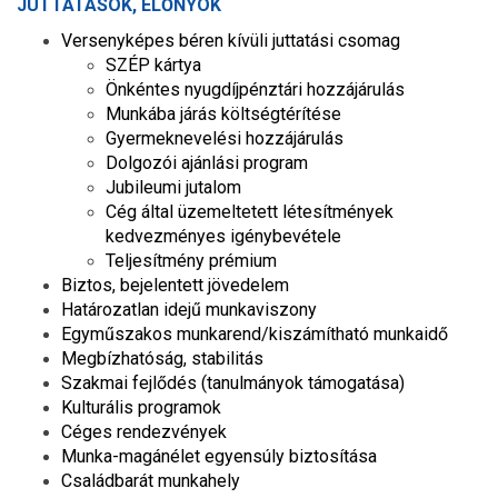
JUTTATÁSOK, ELŐNYÖK
Versenyképes béren kívüli juttatási csomag
SZÉP kártya
Önkéntes nyugdíjpénztári hozzájárulás
Munkába járás költségtérítése
Gyermeknevelési hozzájárulás
Dolgozói ajánlási program
Jubileumi jutalom
Cég által üzemeltetett létesítmények
kedvezményes igénybevétele
Teljesítmény prémium
Biztos, bejelentett jövedelem
Határozatlan idejű munkaviszony
Egyműszakos munkarend/kiszámítható munkaidő
Megbízhatóság, stabilitás
Szakmai fejlődés (tanulmányok támogatása)
Kulturális programok
Céges rendezvények
Munka-magánélet egyensúly biztosítása
Családbarát munkahely