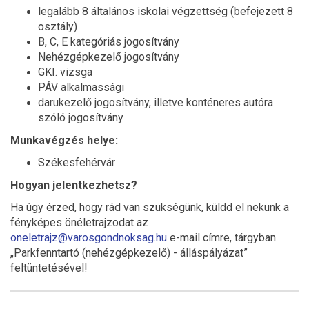
legalább 8 általános iskolai végzettség (befejezett 8
osztály)
B, C, E kategóriás jogosítvány
Nehézgépkezelő jogosítvány
GKI. vizsga
PÁV alkalmassági
darukezelő jogosítvány, illetve konténeres autóra
szóló jogosítvány
Munkavégzés helye:
Székesfehérvár
Hogyan jelentkezhetsz?
Ha úgy érzed, hogy rád van szükségünk, küldd el nekünk a
fényképes önéletrajzodat az
oneletrajz@varosgondnoksag.hu
e-mail címre, tárgyban
„Parkfenntartó (nehézgépkezelő) - álláspályázat”
feltüntetésével!