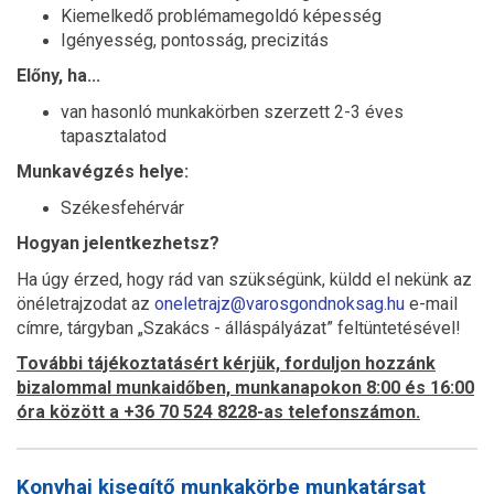
Kiemelkedő problémamegoldó képesség
Igényesség, pontosság, precizitás
Előny, ha...
van hasonló munkakörben szerzett 2-3 éves
tapasztalatod
Munkavégzés helye:
Székesfehérvár
Hogyan jelentkezhetsz?
Ha úgy érzed, hogy rád van szükségünk, küldd el nekünk az
önéletrajzodat az
oneletrajz@varosgondnoksag.hu
e-mail
címre, tárgyban „Szakács - álláspályázat” feltüntetésével!
További tájékoztatásért kérjük, forduljon hozzánk
bizalommal munkaidőben, munkanapokon 8:00 és 16:00
óra között a +36 70 524 8228-as telefonszámon.
Konyhai kisegítő munkakörbe munkatársat