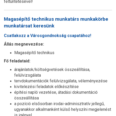
feltüntetésével!
Magasépítő technikus munkatárs munkakörbe
munkatársat keresünk
Csatlakozz a Városgondnokság csapatához!
Állás megnevezése:
Magasépítő technikus
Fő feladataid:
árajánlatok/költségvetések összeállítása,
felülvizsgálata
tervdokumentációk felülvizsgálata, véleményezése
kivitelezési feladatok előkészítése
építési napló vezetése, átadási dokumentáció
összeállítása
a pozíció elsősorban irodai-adminisztratív jellegű,
ugyanakkor alkalmanként külső helyszíni megjelenést
is igényel.