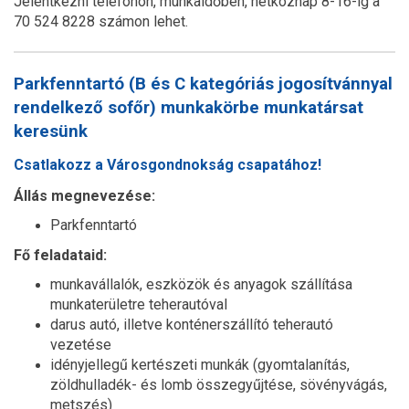
Jelentkezni telefonon, munkaidőben, hétköznap 8-16-ig a
70 524 8228 számon lehet.
Parkfenntartó (B és C kategóriás jogosítvánnyal
rendelkező sofőr) munkakörbe munkatársat
keresünk
Csatlakozz a Városgondnokság csapatához!
Állás megnevezése:
Parkfenntartó
Fő feladataid:
munkavállalók, eszközök és anyagok szállítása
munkaterületre teherautóval
darus autó, illetve konténerszállító teherautó
vezetése
idényjellegű kertészeti munkák (gyomtalanítás,
zöldhulladék- és lomb összegyűjtése, sövényvágás,
metszés)