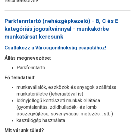
feltüntetésével!
Parkfenntartó (nehézgépkezelő) - B, C és E
kategóriás jogosítvánnyal - munkakörbe
munkatársat keresünk
Csatlakozz a Városgondnokság csapatához!
Állás megnevezése:
Parkfenntartó
Fő feladataid:
munkavállalók, eszközök és anyagok szállítása
munkaterületre (teherautóval is)
idényjellegű kertészeti munkák ellátása
(gyomtalanítás, zöldhulladék- és lomb
összegyűjtése, sövényvágás, metszés,…stb.)
kaszálógép használata
Mit várunk tőled?