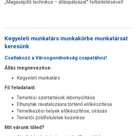
„Magasépítő technikus – álláspályázat” feltüntetésével!
Kegyeleti munkatárs munkakörbe munkatársat
keresünk
Csatlakozz a Városgondnokság csapatához!
Állás megnevezése:
Kegyeleti munkatárs
Fő feladataid:
Temetési szertartások lebonyolítása
Elhunytak ravatalozásra történő előkészítése
Temetkezési helyek előkészítése, sírásás
Temetői zöldfelületek kezelése
Mit várunk tőled?