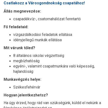
Csatlakozz a Városgondnokság csapatához!
Állás megnevezése:
csapadékvíz-, csatornahálózat fenntartó
Fő feladataid:
vízgazdálkodási feladatok ellátása
idényjellegű munkák ellátása
Mit várunk tőled?
8 általános iskolai végzettség
megbízhatóság
egyéni-, valamint csapatmunkára való képesség,
hajlandóság
Munkavégzés helye:
Székesfehérvár
Hogyan jelentkezhetsz?
Ha úgy érzed, hogy rád van szükségünk, küldd el nekünk a