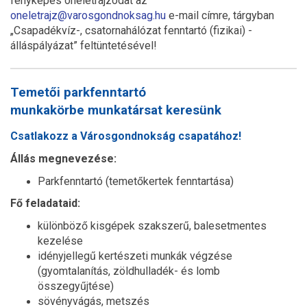
fényképes önéletrajzodat az
oneletrajz@varosgondnoksag.hu
e-mail címre, tárgyban
„Csapadékvíz-, csatornahálózat fenntartó (fizikai) -
álláspályázat” feltüntetésével!
Temetői parkfenntartó
munkakörbe munkatársat keresünk
Csatlakozz a Városgondnokság csapatához!
Állás megnevezése:
Parkfenntartó (temetőkertek fenntartása)
Fő feladataid:
különböző kisgépek szakszerű, balesetmentes
kezelése
idényjellegű kertészeti munkák végzése
(gyomtalanítás, zöldhulladék- és lomb
összegyűjtése)
sövényvágás, metszés