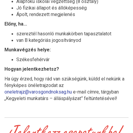
Alapfokú iskolai végzettség (8 osztály)
Jó fizikai állapot és állóképesség
Ápolt, rendezett megjelenés
Előny, ha...
szereztél hasonló munkakörben tapasztalatot
van B kategóriás jogosítványod
Munkavégzés helye:
Székesfehérvár
Hogyan jelentkezhetsz?
Ha úgy érzed, hogy rád van szükségünk, küldd el nekünk a
fényképes önéletrajzodat az
oneletrajz@varosgondnoksag.hu
e-mail címre, tárgyban
„Kegyeleti munkatárs – álláspályázat” feltüntetésével!