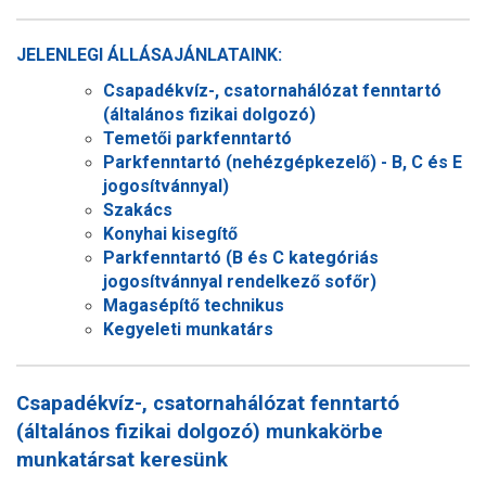
JELENLEGI ÁLLÁSAJÁNLATAINK:
Csapadékvíz-, csatornahálózat fenntartó
(általános fizikai dolgozó)
Temetői parkfenntartó
Parkfenntartó (nehézgépkezelő) - B, C és E
jogosítvánnyal)
Szakács
Konyhai kisegítő
Parkfenntartó (B és C kategóriás
jogosítvánnyal rendelkező sofőr)
Magasépítő technikus
Kegyeleti munkatárs
Csapadékvíz-, csatornahálózat fenntartó
(általános fizikai dolgozó) munkakörbe
munkatársat keresünk