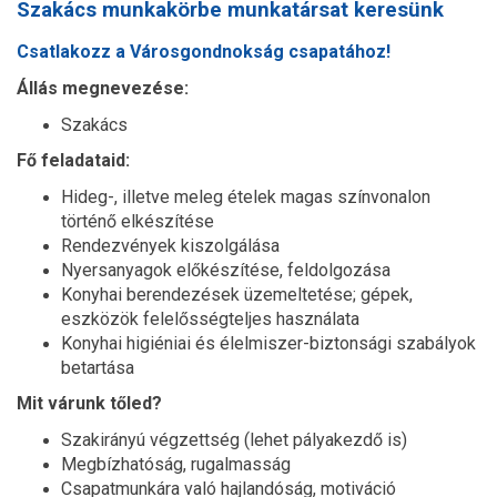
Szakács munkakörbe munkatársat keresünk
Csatlakozz a Városgondnokság csapatához!
Állás megnevezése:
Szakács
Fő feladataid:
Hideg-, illetve meleg ételek magas színvonalon
történő elkészítése
Rendezvények kiszolgálása
Nyersanyagok előkészítése, feldolgozása
Konyhai berendezések üzemeltetése; gépek,
eszközök felelősségteljes használata
Konyhai higiéniai és élelmiszer-biztonsági szabályok
betartása
Mit várunk tőled?
Szakirányú végzettség (lehet pályakezdő is)
Megbízhatóság, rugalmasság
Csapatmunkára való hajlandóság, motiváció