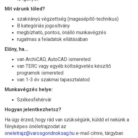
Mit várunk tőled?
szakirányú végzettség (magasépítő-technikus)
B kategóriás jogosítvány
megbízható, pontos, önálló munkavégzés
rugalmas a feladatok ellátásában
Előny, ha...
van ArchiCAD, AutoCAD ismereted
van TERC vagy egyéb költségvetés készítő
programok ismereted
van 1-3 év szakmai tapasztalatod
Munkavégzés helye:
Székesfehérvár
Hogyan jelentkezhetsz?
Ha úgy érzed, hogy rád van szükségünk, küldd el nekünk a
fényképes önéletrajzodat az
oneletrajz@varosgondnoksag.hu
e-mail címre, tárgyban