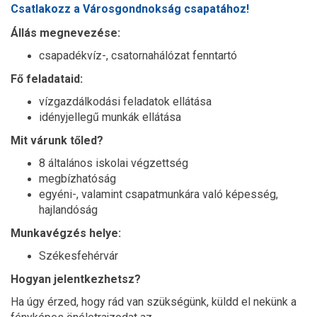
Csatlakozz a Városgondnokság csapatához!
Állás megnevezése:
csapadékvíz-, csatornahálózat fenntartó
Fő feladataid:
vízgazdálkodási feladatok ellátása
idényjellegű munkák ellátása
Mit várunk tőled?
8 általános iskolai végzettség
megbízhatóság
egyéni-, valamint csapatmunkára való képesség,
hajlandóság
Munkavégzés helye:
Székesfehérvár
Hogyan jelentkezhetsz?
Ha úgy érzed, hogy rád van szükségünk, küldd el nekünk a