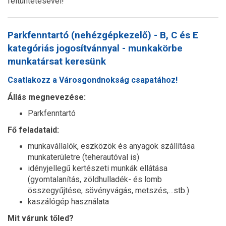
feltüntetésével!
Parkfenntartó (nehézgépkezelő) - B, C és E
kategóriás jogosítvánnyal - munkakörbe
munkatársat keresünk
Csatlakozz a Városgondnokság csapatához!
Állás megnevezése:
Parkfenntartó
Fő feladataid:
munkavállalók, eszközök és anyagok szállítása
munkaterületre (teherautóval is)
idényjellegű kertészeti munkák ellátása
(gyomtalanítás, zöldhulladék- és lomb
összegyűjtése, sövényvágás, metszés,…stb.)
kaszálógép használata
Mit várunk tőled?