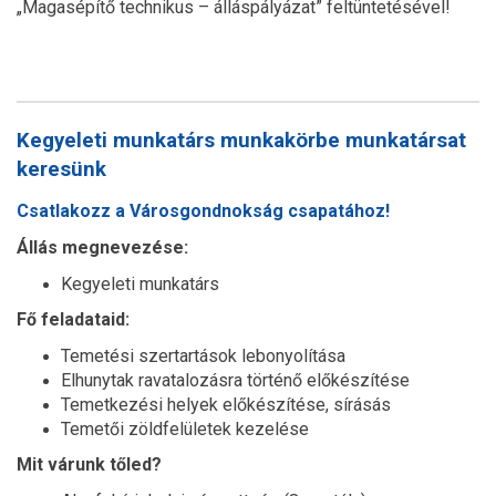
„Magasépítő technikus – álláspályázat” feltüntetésével!
Kegyeleti munkatárs munkakörbe munkatársat
keresünk
Csatlakozz a Városgondnokság csapatához!
Állás megnevezése:
Kegyeleti munkatárs
Fő feladataid:
Temetési szertartások lebonyolítása
Elhunytak ravatalozásra történő előkészítése
Temetkezési helyek előkészítése, sírásás
Temetői zöldfelületek kezelése
Mit várunk tőled?