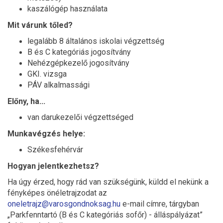
kaszálógép használata
Mit várunk tőled?
legalább 8 általános iskolai végzettség
B és C kategóriás jogosítvány
Nehézgépkezelő jogosítvány
GKI. vizsga
PÁV alkalmassági
Előny, ha...
van darukezelői végzettséged
Munkavégzés helye:
Székesfehérvár
Hogyan jelentkezhetsz?
Ha úgy érzed, hogy rád van szükségünk, küldd el nekünk a
fényképes önéletrajzodat az
oneletrajz@varosgondnoksag.hu
e-mail címre, tárgyban
„Parkfenntartó (B és C kategóriás sofőr) - álláspályázat”