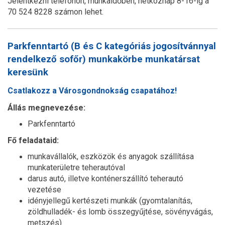
Jelentkezni telefonon, munkaidőben, hétköznap 8-16-ig a
70 524 8228 számon lehet.
Parkfenntartó (B és C kategóriás jogosítvánnyal
rendelkező sofőr) munkakörbe munkatársat
keresünk
Csatlakozz a Városgondnokság csapatához!
Állás megnevezése:
Parkfenntartó
Fő feladataid:
munkavállalók, eszközök és anyagok szállítása
munkaterületre teherautóval
darus autó, illetve konténerszállító teherautó
vezetése
idényjellegű kertészeti munkák (gyomtalanítás,
zöldhulladék- és lomb összegyűjtése, sövényvágás,
metszés)