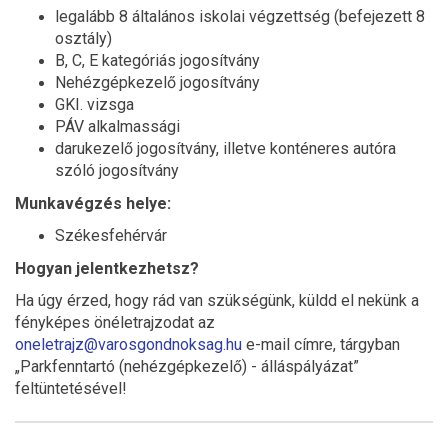
legalább 8 általános iskolai végzettség (befejezett 8
osztály)
B, C, E kategóriás jogosítvány
Nehézgépkezelő jogosítvány
GKI. vizsga
PÁV alkalmassági
darukezelő jogosítvány, illetve konténeres autóra
szóló jogosítvány
Munkavégzés helye:
Székesfehérvár
Hogyan jelentkezhetsz?
Ha úgy érzed, hogy rád van szükségünk, küldd el nekünk a
fényképes önéletrajzodat az
oneletrajz@varosgondnoksag.hu
e-mail címre, tárgyban
„Parkfenntartó (nehézgépkezelő) - álláspályázat”
feltüntetésével!