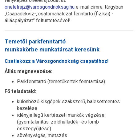
fényképes önéletrajzodat az
oneletrajz@varosgondnoksag.hu
e-mail címre, tárgyban
„Csapadékvíz-, csatornahálózat fenntartó (fizikai) -
álláspályázat” feltüntetésével!
Temetői parkfenntartó
munkakörbe munkatársat keresünk
Csatlakozz a Városgondnokság csapatához!
Állás megnevezése:
Parkfenntartó (temetőkertek fenntartása)
Fő feladataid:
különböző kisgépek szakszerű, balesetmentes
kezelése
idényjellegű kertészeti munkák végzése
(gyomtalanítás, zöldhulladék- és lomb
összegyűjtése)
sövényvágás, metszés