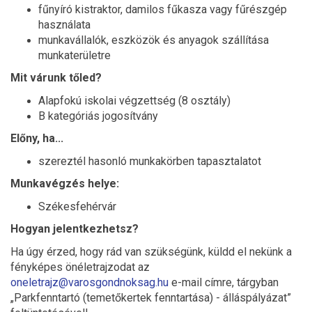
fűnyíró kistraktor, damilos fűkasza vagy fűrészgép
használata
munkavállalók, eszközök és anyagok szállítása
munkaterületre
Mit várunk tőled?
Alapfokú iskolai végzettség (8 osztály)
B kategóriás jogosítvány
Előny, ha...
szereztél hasonló munkakörben tapasztalatot
Munkavégzés helye:
Székesfehérvár
Hogyan jelentkezhetsz?
Ha úgy érzed, hogy rád van szükségünk, küldd el nekünk a
fényképes önéletrajzodat az
oneletrajz@varosgondnoksag.hu
e-mail címre, tárgyban
„Parkfenntartó (temetőkertek fenntartása) - álláspályázat”