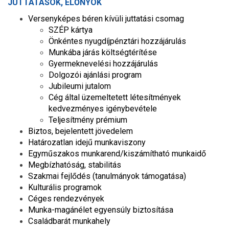
JUTTATÁSOK, ELŐNYÖK
Versenyképes béren kívüli juttatási csomag
SZÉP kártya
Önkéntes nyugdíjpénztári hozzájárulás
Munkába járás költségtérítése
Gyermeknevelési hozzájárulás
Dolgozói ajánlási program
Jubileumi jutalom
Cég által üzemeltetett létesítmények
kedvezményes igénybevétele
Teljesítmény prémium
Biztos, bejelentett jövedelem
Határozatlan idejű munkaviszony
Egyműszakos munkarend/kiszámítható munkaidő
Megbízhatóság, stabilitás
Szakmai fejlődés (tanulmányok támogatása)
Kulturális programok
Céges rendezvények
Munka-magánélet egyensúly biztosítása
Családbarát munkahely