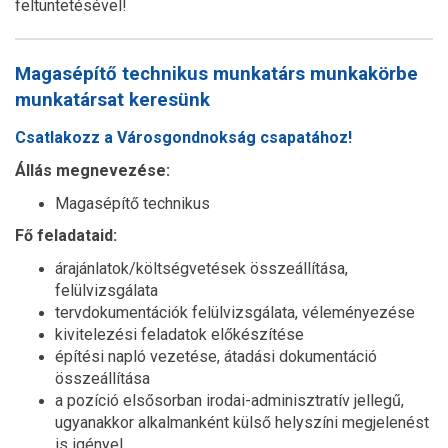
feltüntetésével!
Magasépítő technikus munkatárs munkakörbe
munkatársat keresünk
Csatlakozz a Városgondnokság csapatához!
Állás megnevezése:
Magasépítő technikus
Fő feladataid:
árajánlatok/költségvetések összeállítása,
felülvizsgálata
tervdokumentációk felülvizsgálata, véleményezése
kivitelezési feladatok előkészítése
építési napló vezetése, átadási dokumentáció
összeállítása
a pozíció elsősorban irodai-adminisztratív jellegű,
ugyanakkor alkalmanként külső helyszíni megjelenést
is igényel.