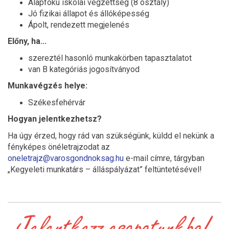
Alapfokú iskolai végzettség (8 osztály)
Jó fizikai állapot és állóképesség
Ápolt, rendezett megjelenés
Előny, ha...
szereztél hasonló munkakörben tapasztalatot
van B kategóriás jogosítványod
Munkavégzés helye:
Székesfehérvár
Hogyan jelentkezhetsz?
Ha úgy érzed, hogy rád van szükségünk, küldd el nekünk a
fényképes önéletrajzodat az
oneletrajz@varosgondnoksag.hu
e-mail címre, tárgyban
„Kegyeleti munkatárs – álláspályázat” feltüntetésével!