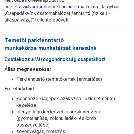
fényképes önéletrajzodat az
oneletrajz@varosgondnoksag.hu
e-mail címre, tárgyban
„Csapadékvíz-, csatornahálózat fenntartó (fizikai) -
álláspályázat” feltüntetésével!
Temetői parkfenntartó
munkakörbe munkatársat keresünk
Csatlakozz a Városgondnokság csapatához!
Állás megnevezése:
Parkfenntartó (temetőkertek fenntartása)
Fő feladataid:
különböző kisgépek szakszerű, balesetmentes
kezelése
idényjellegű kertészeti munkák végzése
(gyomtalanítás, zöldhulladék- és lomb
összegyűjtése)
sövényvágás, metszés