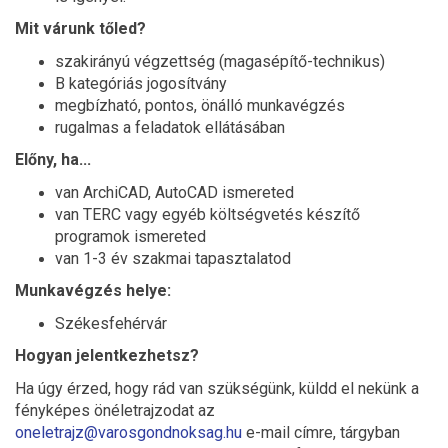
Mit várunk tőled?
szakirányú végzettség (magasépítő-technikus)
B kategóriás jogosítvány
megbízható, pontos, önálló munkavégzés
rugalmas a feladatok ellátásában
Előny, ha...
van ArchiCAD, AutoCAD ismereted
van TERC vagy egyéb költségvetés készítő
programok ismereted
van 1-3 év szakmai tapasztalatod
Munkavégzés helye:
Székesfehérvár
Hogyan jelentkezhetsz?
Ha úgy érzed, hogy rád van szükségünk, küldd el nekünk a
fényképes önéletrajzodat az
oneletrajz@varosgondnoksag.hu
e-mail címre, tárgyban