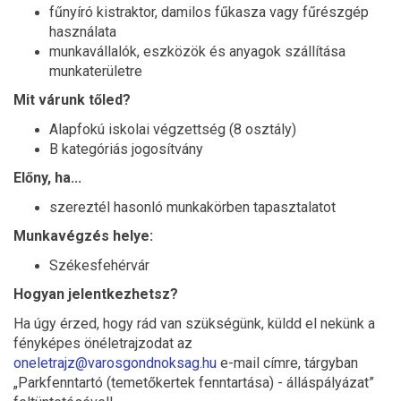
fűnyíró kistraktor, damilos fűkasza vagy fűrészgép
használata
munkavállalók, eszközök és anyagok szállítása
munkaterületre
Mit várunk tőled?
Alapfokú iskolai végzettség (8 osztály)
B kategóriás jogosítvány
Előny, ha...
szereztél hasonló munkakörben tapasztalatot
Munkavégzés helye:
Székesfehérvár
Hogyan jelentkezhetsz?
Ha úgy érzed, hogy rád van szükségünk, küldd el nekünk a
fényképes önéletrajzodat az
oneletrajz@varosgondnoksag.hu
e-mail címre, tárgyban
„Parkfenntartó (temetőkertek fenntartása) - álláspályázat”