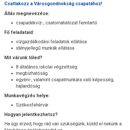
Csatlakozz a Városgondnokság csapatához!
Állás megnevezése:
csapadékvíz-, csatornahálózat fenntartó
Fő feladataid:
vízgazdálkodási feladatok ellátása
idényjellegű munkák ellátása
Mit várunk tőled?
8 általános iskolai végzettség
megbízhatóság
egyéni-, valamint csapatmunkára való képesség,
hajlandóság
Munkavégzés helye:
Székesfehérvár
Hogyan jelentkezhetsz?
Ha úgy érzed, hogy rád van szükségünk, küldd el nekünk a