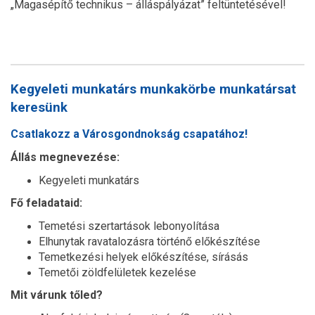
„Magasépítő technikus – álláspályázat” feltüntetésével!
Kegyeleti munkatárs munkakörbe munkatársat
keresünk
Csatlakozz a Városgondnokság csapatához!
Állás megnevezése:
Kegyeleti munkatárs
Fő feladataid:
Temetési szertartások lebonyolítása
Elhunytak ravatalozásra történő előkészítése
Temetkezési helyek előkészítése, sírásás
Temetői zöldfelületek kezelése
Mit várunk tőled?