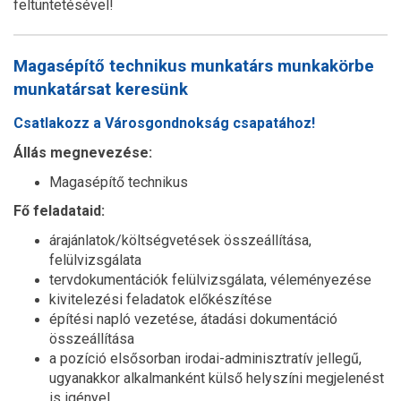
feltüntetésével!
Magasépítő technikus munkatárs munkakörbe
munkatársat keresünk
Csatlakozz a Városgondnokság csapatához!
Állás megnevezése:
Magasépítő technikus
Fő feladataid:
árajánlatok/költségvetések összeállítása,
felülvizsgálata
tervdokumentációk felülvizsgálata, véleményezése
kivitelezési feladatok előkészítése
építési napló vezetése, átadási dokumentáció
összeállítása
a pozíció elsősorban irodai-adminisztratív jellegű,
ugyanakkor alkalmanként külső helyszíni megjelenést
is igényel.