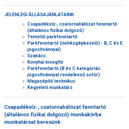
JELENLEGI ÁLLÁSAJÁNLATAINK:
Csapadékvíz-, csatornahálózat fenntartó
(általános fizikai dolgozó)
Temetői parkfenntartó
Parkfenntartó (nehézgépkezelő) - B, C és E
jogosítvánnyal)
Szakács
Konyhai kisegítő
Parkfenntartó (B és C kategóriás
jogosítvánnyal rendelkező sofőr)
Magasépítő technikus
Kegyeleti munkatárs
Csapadékvíz-, csatornahálózat fenntartó
(általános fizikai dolgozó) munkakörbe
munkatársat keresünk