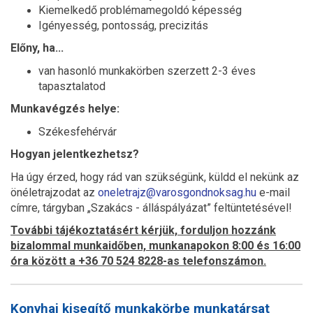
Kiemelkedő problémamegoldó képesség
Igényesség, pontosság, precizitás
Előny, ha...
van hasonló munkakörben szerzett 2-3 éves
tapasztalatod
Munkavégzés helye:
Székesfehérvár
Hogyan jelentkezhetsz?
Ha úgy érzed, hogy rád van szükségünk, küldd el nekünk az
önéletrajzodat az
oneletrajz@varosgondnoksag.hu
e-mail
címre, tárgyban „Szakács - álláspályázat” feltüntetésével!
További tájékoztatásért kérjük, forduljon hozzánk
bizalommal munkaidőben, munkanapokon 8:00 és 16:00
óra között a +36 70 524 8228-as telefonszámon.
Konyhai kisegítő munkakörbe munkatársat