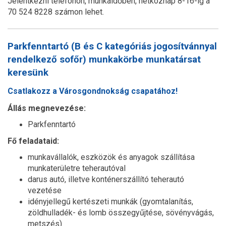
Jelentkezni telefonon, munkaidőben, hétköznap 8-16-ig a
70 524 8228 számon lehet.
Parkfenntartó (B és C kategóriás jogosítvánnyal
rendelkező sofőr) munkakörbe munkatársat
keresünk
Csatlakozz a Városgondnokság csapatához!
Állás megnevezése:
Parkfenntartó
Fő feladataid:
munkavállalók, eszközök és anyagok szállítása
munkaterületre teherautóval
darus autó, illetve konténerszállító teherautó
vezetése
idényjellegű kertészeti munkák (gyomtalanítás,
zöldhulladék- és lomb összegyűjtése, sövényvágás,
metszés)