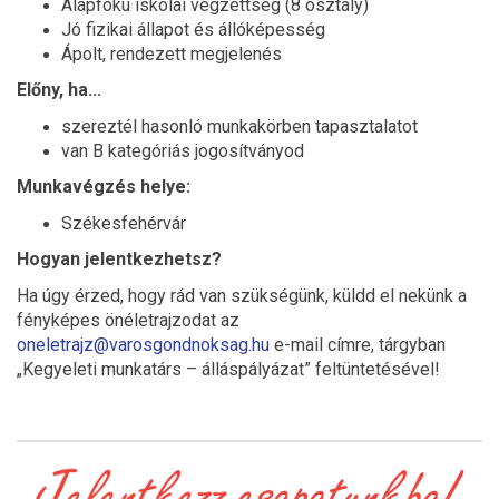
Alapfokú iskolai végzettség (8 osztály)
Jó fizikai állapot és állóképesség
Ápolt, rendezett megjelenés
Előny, ha...
szereztél hasonló munkakörben tapasztalatot
van B kategóriás jogosítványod
Munkavégzés helye:
Székesfehérvár
Hogyan jelentkezhetsz?
Ha úgy érzed, hogy rád van szükségünk, küldd el nekünk a
fényképes önéletrajzodat az
oneletrajz@varosgondnoksag.hu
e-mail címre, tárgyban
„Kegyeleti munkatárs – álláspályázat” feltüntetésével!