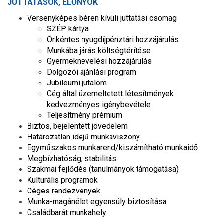
JUTTATÁSOK, ELŐNYÖK
Versenyképes béren kívüli juttatási csomag
SZÉP kártya
Önkéntes nyugdíjpénztári hozzájárulás
Munkába járás költségtérítése
Gyermeknevelési hozzájárulás
Dolgozói ajánlási program
Jubileumi jutalom
Cég által üzemeltetett létesítmények
kedvezményes igénybevétele
Teljesítmény prémium
Biztos, bejelentett jövedelem
Határozatlan idejű munkaviszony
Egyműszakos munkarend/kiszámítható munkaidő
Megbízhatóság, stabilitás
Szakmai fejlődés (tanulmányok támogatása)
Kulturális programok
Céges rendezvények
Munka-magánélet egyensúly biztosítása
Családbarát munkahely