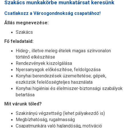
Szakács munkakörbe munkatársat keresünk
Csatlakozz a Városgondnokság csapatához!
Állás megnevezése:
Szakács
Fő feladataid:
Hideg-, illetve meleg ételek magas színvonalon
történő elkészítése
Rendezvények kiszolgálása
Nyersanyagok előkészítése, feldolgozása
Konyhai berendezések üzemeltetése; gépek,
eszközök felelősségteljes használata
Konyhai higiéniai és élelmiszer-biztonsági szabályok
betartása
Mit várunk tőled?
Szakirányú végzettség (lehet pályakezdő is)
Megbízhatóság, rugalmasság
Csapatmunkára való hajlandóság, motiváció