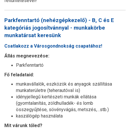
feltüntetésével!
Parkfenntartó (nehézgépkezelő) - B, C és E
kategóriás jogosítvánnyal - munkakörbe
munkatársat keresünk
Csatlakozz a Városgondnokság csapatához!
Állás megnevezése:
Parkfenntartó
Fő feladataid:
munkavállalók, eszközök és anyagok szállítása
munkaterületre (teherautóval is)
idényjellegű kertészeti munkák ellátása
(gyomtalanítás, zöldhulladék- és lomb
összegyűjtése, sövényvágás, metszés,…stb.)
kaszálógép használata
Mit várunk tőled?