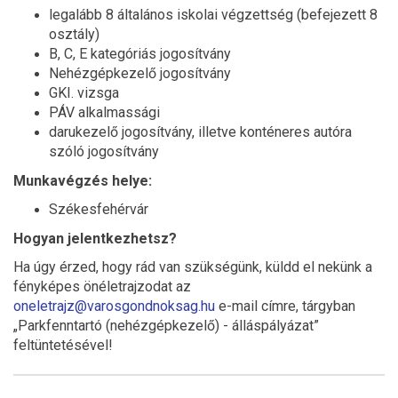
legalább 8 általános iskolai végzettség (befejezett 8
osztály)
B, C, E kategóriás jogosítvány
Nehézgépkezelő jogosítvány
GKI. vizsga
PÁV alkalmassági
darukezelő jogosítvány, illetve konténeres autóra
szóló jogosítvány
Munkavégzés helye:
Székesfehérvár
Hogyan jelentkezhetsz?
Ha úgy érzed, hogy rád van szükségünk, küldd el nekünk a
fényképes önéletrajzodat az
oneletrajz@varosgondnoksag.hu
e-mail címre, tárgyban
„Parkfenntartó (nehézgépkezelő) - álláspályázat”
feltüntetésével!