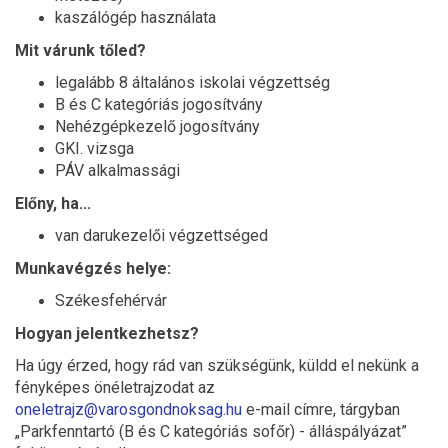
kaszálógép használata
Mit várunk tőled?
legalább 8 általános iskolai végzettség
B és C kategóriás jogosítvány
Nehézgépkezelő jogosítvány
GKI. vizsga
PÁV alkalmassági
Előny, ha...
van darukezelői végzettséged
Munkavégzés helye:
Székesfehérvár
Hogyan jelentkezhetsz?
Ha úgy érzed, hogy rád van szükségünk, küldd el nekünk a
fényképes önéletrajzodat az
oneletrajz@varosgondnoksag.hu
e-mail címre, tárgyban
„Parkfenntartó (B és C kategóriás sofőr) - álláspályázat”