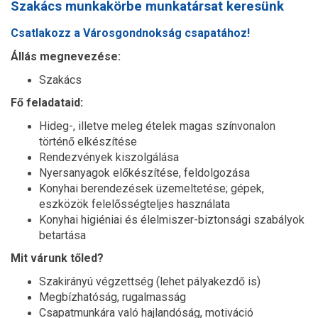
Szakács munkakörbe munkatársat keresünk
Csatlakozz a Városgondnokság csapatához!
Állás megnevezése:
Szakács
Fő feladataid:
Hideg-, illetve meleg ételek magas színvonalon
történő elkészítése
Rendezvények kiszolgálása
Nyersanyagok előkészítése, feldolgozása
Konyhai berendezések üzemeltetése; gépek,
eszközök felelősségteljes használata
Konyhai higiéniai és élelmiszer-biztonsági szabályok
betartása
Mit várunk tőled?
Szakirányú végzettség (lehet pályakezdő is)
Megbízhatóság, rugalmasság
Csapatmunkára való hajlandóság, motiváció