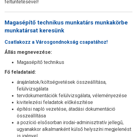
feltüntetésével!
Magasépítő technikus munkatárs munkakörbe
munkatársat keresünk
Csatlakozz a Városgondnokság csapatához!
Állás megnevezése:
Magasépítő technikus
Fő feladataid:
árajánlatok/költségvetések összeállítása,
felülvizsgálata
tervdokumentációk felülvizsgálata, véleményezése
kivitelezési feladatok előkészítése
építési napló vezetése, átadási dokumentáció
összeállítása
a pozíció elsősorban irodai-adminisztratív jellegű,
ugyanakkor alkalmanként külső helyszíni megjelenést
is igényel.