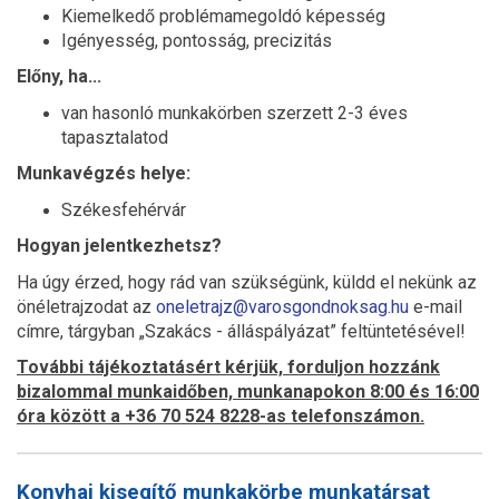
Kiemelkedő problémamegoldó képesség
Igényesség, pontosság, precizitás
Előny, ha...
van hasonló munkakörben szerzett 2-3 éves
tapasztalatod
Munkavégzés helye:
Székesfehérvár
Hogyan jelentkezhetsz?
Ha úgy érzed, hogy rád van szükségünk, küldd el nekünk az
önéletrajzodat az
oneletrajz@varosgondnoksag.hu
e-mail
címre, tárgyban „Szakács - álláspályázat” feltüntetésével!
További tájékoztatásért kérjük, forduljon hozzánk
bizalommal munkaidőben, munkanapokon 8:00 és 16:00
óra között a +36 70 524 8228-as telefonszámon.
Konyhai kisegítő munkakörbe munkatársat