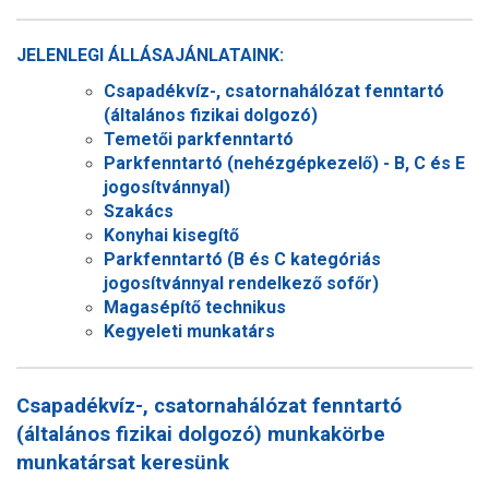
JELENLEGI ÁLLÁSAJÁNLATAINK:
Csapadékvíz-, csatornahálózat fenntartó
(általános fizikai dolgozó)
Temetői parkfenntartó
Parkfenntartó (nehézgépkezelő) - B, C és E
jogosítvánnyal)
Szakács
Konyhai kisegítő
Parkfenntartó (B és C kategóriás
jogosítvánnyal rendelkező sofőr)
Magasépítő technikus
Kegyeleti munkatárs
Csapadékvíz-, csatornahálózat fenntartó
(általános fizikai dolgozó) munkakörbe
munkatársat keresünk