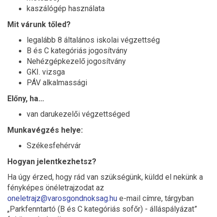
kaszálógép használata
Mit várunk tőled?
legalább 8 általános iskolai végzettség
B és C kategóriás jogosítvány
Nehézgépkezelő jogosítvány
GKI. vizsga
PÁV alkalmassági
Előny, ha...
van darukezelői végzettséged
Munkavégzés helye:
Székesfehérvár
Hogyan jelentkezhetsz?
Ha úgy érzed, hogy rád van szükségünk, küldd el nekünk a
fényképes önéletrajzodat az
oneletrajz@varosgondnoksag.hu
e-mail címre, tárgyban
„Parkfenntartó (B és C kategóriás sofőr) - álláspályázat”