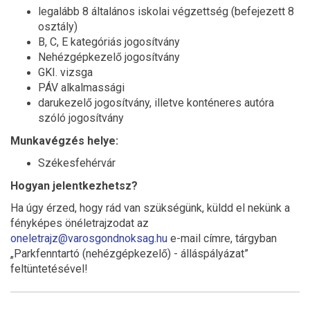
legalább 8 általános iskolai végzettség (befejezett 8
osztály)
B, C, E kategóriás jogosítvány
Nehézgépkezelő jogosítvány
GKI. vizsga
PÁV alkalmassági
darukezelő jogosítvány, illetve konténeres autóra
szóló jogosítvány
Munkavégzés helye:
Székesfehérvár
Hogyan jelentkezhetsz?
Ha úgy érzed, hogy rád van szükségünk, küldd el nekünk a
fényképes önéletrajzodat az
oneletrajz@varosgondnoksag.hu
e-mail címre, tárgyban
„Parkfenntartó (nehézgépkezelő) - álláspályázat”
feltüntetésével!