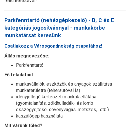
feltüntetésével!
Parkfenntartó (nehézgépkezelő) - B, C és E
kategóriás jogosítvánnyal - munkakörbe
munkatársat keresünk
Csatlakozz a Városgondnokság csapatához!
Állás megnevezése:
Parkfenntartó
Fő feladataid:
munkavállalók, eszközök és anyagok szállítása
munkaterületre (teherautóval is)
idényjellegű kertészeti munkák ellátása
(gyomtalanítás, zöldhulladék- és lomb
összegyűjtése, sövényvágás, metszés,…stb.)
kaszálógép használata
Mit várunk tőled?