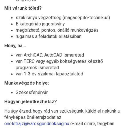
Mit várunk tőled?
szakirányú végzettség (magasépítő-technikus)
B kategóriás jogosítvány
megbízható, pontos, önálló munkavégzés
rugalmas a feladatok ellátásában
Előny, ha...
van ArchiCAD, AutoCAD ismereted
van TERC vagy egyéb költségvetés készítő
programok ismereted
van 1-3 év szakmai tapasztalatod
Munkavégzés helye:
Székesfehérvár
Hogyan jelentkezhetsz?
Ha úgy érzed, hogy rád van szükségünk, küldd el nekünk a
fényképes önéletrajzodat az
oneletrajz@varosgondnoksag.hu
e-mail címre, tárgyban