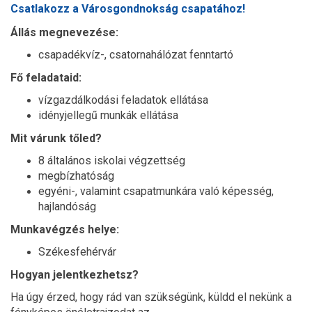
Csatlakozz a Városgondnokság csapatához!
Állás megnevezése:
csapadékvíz-, csatornahálózat fenntartó
Fő feladataid:
vízgazdálkodási feladatok ellátása
idényjellegű munkák ellátása
Mit várunk tőled?
8 általános iskolai végzettség
megbízhatóság
egyéni-, valamint csapatmunkára való képesség,
hajlandóság
Munkavégzés helye:
Székesfehérvár
Hogyan jelentkezhetsz?
Ha úgy érzed, hogy rád van szükségünk, küldd el nekünk a