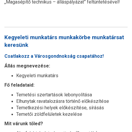
„Magasépítő technikus – álláspályázat” feltüntetésével!
Kegyeleti munkatárs munkakörbe munkatársat
keresünk
Csatlakozz a Városgondnokság csapatához!
Állás megnevezése:
Kegyeleti munkatárs
Fő feladataid:
Temetési szertartások lebonyolítása
Elhunytak ravatalozásra történő előkészítése
Temetkezési helyek előkészítése, sírásás
Temetői zöldfelületek kezelése
Mit várunk tőled?