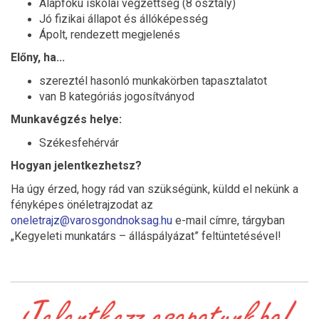
Alapfokú iskolai végzettség (8 osztály)
Jó fizikai állapot és állóképesség
Ápolt, rendezett megjelenés
Előny, ha...
szereztél hasonló munkakörben tapasztalatot
van B kategóriás jogosítványod
Munkavégzés helye:
Székesfehérvár
Hogyan jelentkezhetsz?
Ha úgy érzed, hogy rád van szükségünk, küldd el nekünk a
fényképes önéletrajzodat az
oneletrajz@varosgondnoksag.hu
e-mail címre, tárgyban
„Kegyeleti munkatárs – álláspályázat” feltüntetésével!