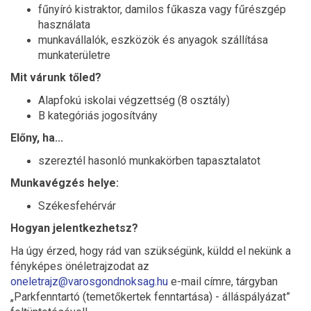
fűnyíró kistraktor, damilos fűkasza vagy fűrészgép
használata
munkavállalók, eszközök és anyagok szállítása
munkaterületre
Mit várunk tőled?
Alapfokú iskolai végzettség (8 osztály)
B kategóriás jogosítvány
Előny, ha...
szereztél hasonló munkakörben tapasztalatot
Munkavégzés helye:
Székesfehérvár
Hogyan jelentkezhetsz?
Ha úgy érzed, hogy rád van szükségünk, küldd el nekünk a
fényképes önéletrajzodat az
oneletrajz@varosgondnoksag.hu
e-mail címre, tárgyban
„Parkfenntartó (temetőkertek fenntartása) - álláspályázat”