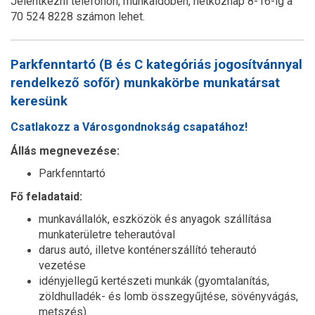
Jelentkezni telefonon, munkaidőben, hétköznap 8-16-ig a
70 524 8228 számon lehet.
Parkfenntartó (B és C kategóriás jogosítvánnyal
rendelkező sofőr) munkakörbe munkatársat
keresünk
Csatlakozz a Városgondnokság csapatához!
Állás megnevezése:
Parkfenntartó
Fő feladataid:
munkavállalók, eszközök és anyagok szállítása
munkaterületre teherautóval
darus autó, illetve konténerszállító teherautó
vezetése
idényjellegű kertészeti munkák (gyomtalanítás,
zöldhulladék- és lomb összegyűjtése, sövényvágás,
metszés)