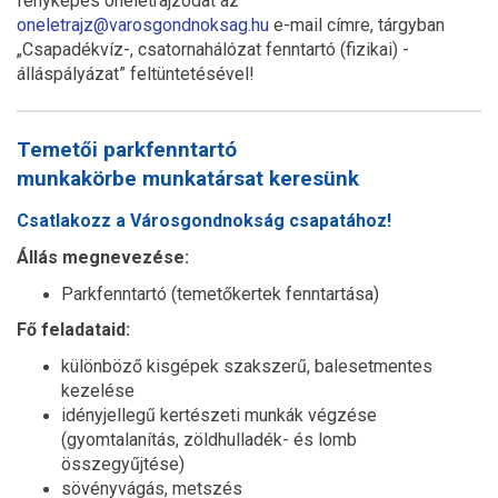
fényképes önéletrajzodat az
oneletrajz@varosgondnoksag.hu
e-mail címre, tárgyban
„Csapadékvíz-, csatornahálózat fenntartó (fizikai) -
álláspályázat” feltüntetésével!
Temetői parkfenntartó
munkakörbe munkatársat keresünk
Csatlakozz a Városgondnokság csapatához!
Állás megnevezése:
Parkfenntartó (temetőkertek fenntartása)
Fő feladataid:
különböző kisgépek szakszerű, balesetmentes
kezelése
idényjellegű kertészeti munkák végzése
(gyomtalanítás, zöldhulladék- és lomb
összegyűjtése)
sövényvágás, metszés