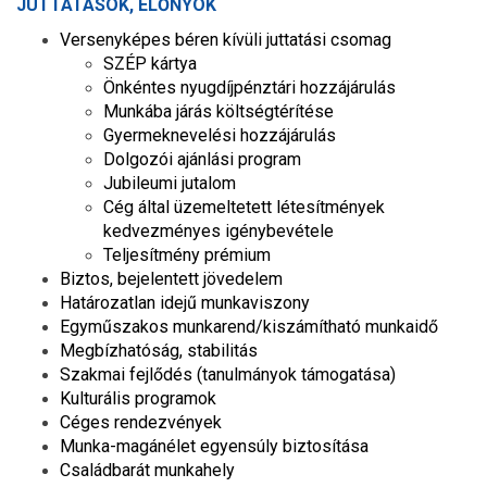
JUTTATÁSOK, ELŐNYÖK
Versenyképes béren kívüli juttatási csomag
SZÉP kártya
Önkéntes nyugdíjpénztári hozzájárulás
Munkába járás költségtérítése
Gyermeknevelési hozzájárulás
Dolgozói ajánlási program
Jubileumi jutalom
Cég által üzemeltetett létesítmények
kedvezményes igénybevétele
Teljesítmény prémium
Biztos, bejelentett jövedelem
Határozatlan idejű munkaviszony
Egyműszakos munkarend/kiszámítható munkaidő
Megbízhatóság, stabilitás
Szakmai fejlődés (tanulmányok támogatása)
Kulturális programok
Céges rendezvények
Munka-magánélet egyensúly biztosítása
Családbarát munkahely