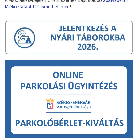
A visszaélés-bejelentő rendszerhez kapcsolódó
adatvédelmi
tájékoztatást ITT ismerheti meg
!