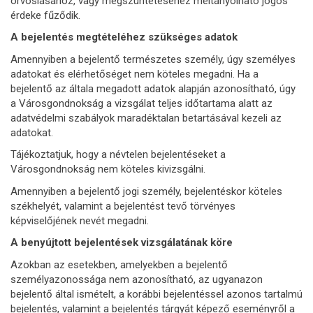
orvoslásához, vagy megszüntetéséhez méltányolható jogos
érdeke fűződik.
A bejelentés megtételéhez szükséges adatok
Amennyiben a bejelentő természetes személy, úgy személyes
adatokat és elérhetőséget nem köteles megadni. Ha a
bejelentő az általa megadott adatok alapján azonosítható, úgy
a Városgondnokság a vizsgálat teljes időtartama alatt az
adatvédelmi szabályok maradéktalan betartásával kezeli az
adatokat.
Tájékoztatjuk, hogy a névtelen bejelentéseket a
Városgondnokság nem köteles kivizsgálni.
Amennyiben a bejelentő jogi személy, bejelentéskor köteles
székhelyét, valamint a bejelentést tevő törvényes
képviselőjének nevét megadni.
A benyújtott bejelentések vizsgálatának köre
Azokban az esetekben, amelyekben a bejelentő
személyazonossága nem azonosítható, az ugyanazon
bejelentő által ismételt, a korábbi bejelentéssel azonos tartalmú
bejelentés, valamint a bejelentés tárgyát képező eseményről a