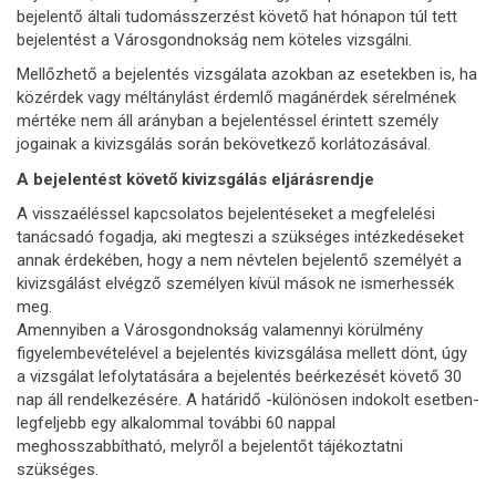
bejelentő általi tudomásszerzést követő hat hónapon túl tett
bejelentést a Városgondnokság nem köteles vizsgálni.
Mellőzhető a bejelentés vizsgálata azokban az esetekben is, ha
közérdek vagy méltánylást érdemlő magánérdek sérelmének
mértéke nem áll arányban a bejelentéssel érintett személy
jogainak a kivizsgálás során bekövetkező korlátozásával.
A bejelentést követő kivizsgálás eljárásrendje
A visszaéléssel kapcsolatos bejelentéseket a megfelelési
tanácsadó fogadja, aki megteszi a szükséges intézkedéseket
annak érdekében, hogy a nem névtelen bejelentő személyét a
kivizsgálást elvégző személyen kívül mások ne ismerhessék
meg.
Amennyiben a Városgondnokság valamennyi körülmény
figyelembevételével a bejelentés kivizsgálása mellett dönt, úgy
a vizsgálat lefolytatására a bejelentés beérkezését követő 30
nap áll rendelkezésére. A határidő -különösen indokolt esetben-
legfeljebb egy alkalommal további 60 nappal
meghosszabbítható, melyről a bejelentőt tájékoztatni
szükséges.