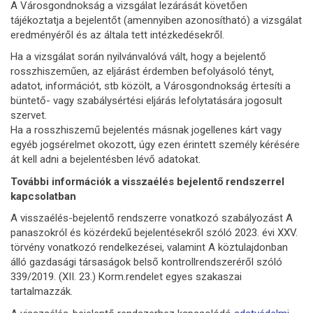
A Városgondnokság a vizsgálat lezárását követően
tájékoztatja a bejelentőt (amennyiben azonosítható) a vizsgálat
eredményéről és az általa tett intézkedésekről.
Ha a vizsgálat során nyilvánvalóvá vált, hogy a bejelentő
rosszhiszeműen, az eljárást érdemben befolyásoló tényt,
adatot, információt, stb közölt, a Városgondnokság értesíti a
büntető- vagy szabálysértési eljárás lefolytatására jogosult
szervet.
Ha a rosszhiszemű bejelentés másnak jogellenes kárt vagy
egyéb jogsérelmet okozott, úgy ezen érintett személy kérésére
át kell adni a bejelentésben lévő adatokat.
További információk a visszaélés bejelentő rendszerrel
kapcsolatban
A visszaélés-bejelentő rendszerre vonatkozó szabályozást A
panaszokról és közérdekű bejelentésekről szóló 2023. évi XXV.
törvény vonatkozó rendelkezései, valamint A köztulajdonban
álló gazdasági társaságok belső kontrollrendszeréről szóló
339/2019. (XII. 23.) Korm.rendelet egyes szakaszai
tartalmazzák.