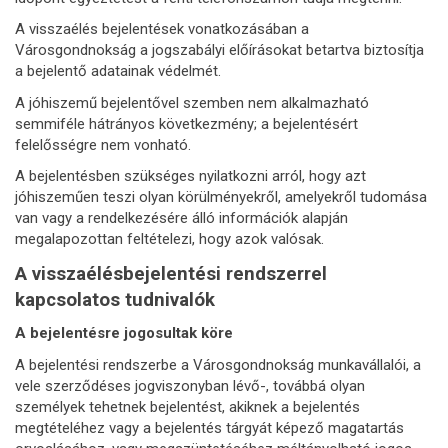
A visszaélés bejelentések vonatkozásában a
Városgondnokság a jogszabályi előírásokat betartva biztosítja
a bejelentő adatainak védelmét.
A jóhiszemű bejelentővel szemben nem alkalmazható
semmiféle hátrányos következmény; a bejelentésért
felelősségre nem vonható.
A bejelentésben szükséges nyilatkozni arról, hogy azt
jóhiszeműen teszi olyan körülményekről, amelyekről tudomása
van vagy a rendelkezésére álló információk alapján
megalapozottan feltételezi, hogy azok valósak.
A visszaélésbejelentési rendszerrel
kapcsolatos tudnivalók
A bejelentésre jogosultak köre
A bejelentési rendszerbe a Városgondnokság munkavállalói, a
vele szerződéses jogviszonyban lévő-, továbbá olyan
személyek tehetnek bejelentést, akiknek a bejelentés
megtételéhez vagy a bejelentés tárgyát képező magatartás