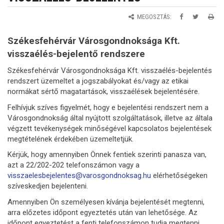
MEGOSZTÁS:
Székesfehérvár Városgondnoksága Kft.
visszaélés-bejelentő rendszere
Székesfehérvár Városgondnoksága Kft. visszaélés-bejelentés
rendszert üzemeltet a jogszabályokat és/vagy az etikai
normákat sértő magatartások, visszaélések bejelentésére.
Felhívjuk szíves figyelmét, hogy e bejelentési rendszert nem a
Városgondnokság által nyújtott szolgáltatások, illetve az általa
végzett tevékenységek minőségével kapcsolatos bejelentések
megtételének érdekében üzemeltetjük.
Kérjük, hogy amennyiben Önnek fentiek szerinti panasza van,
azt a 22/202-202 telefonszámon vagy a
visszaelesbejelentes@varosgondnoksag.hu
elérhetőségeken
szíveskedjen bejelenteni.
Amennyiben Ön személyesen kívánja bejelentését megtenni,
arra előzetes időpont egyeztetés után van lehetősége. Az
időpont egyeztetést a fenti telefonszámon tudja megtenni.