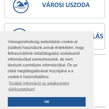
Városgondnokság weboldalán cookie-at
(sütiket) használunk annak érdekében, hogy
felhasználóink oldallátogatási szokásairól
információkat szerezhessünk, de nem
IMPRESSZUM
tárolunk személyes információkat. Ön az
JOGI NYILATKOZAT
oldal meglátogatásával hozzájárul a a
cookie-k használatához.
AKADÁLYMENTESÍTÉSI NYILATKOZAT
További információ az adatkezelési
tájékoztatóban!
KÖZÉRDEKŰ ADATOK
ADATVÉDELEM
OK