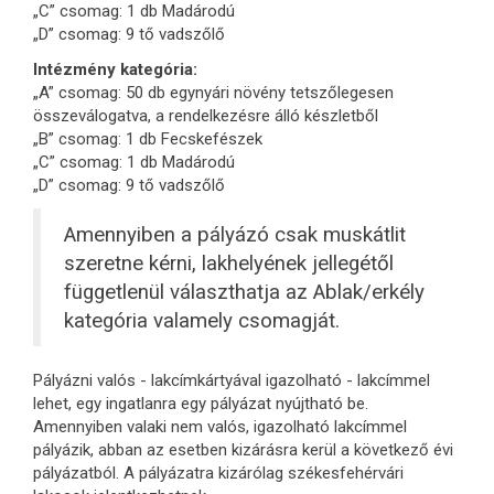
„C” csomag: 1 db Madárodú
„D” csomag: 9 tő vadszőlő
Intézmény kategória:
„A” csomag: 50 db egynyári növény tetszőlegesen
összeválogatva, a rendelkezésre álló készletből
„B” csomag: 1 db Fecskefészek
„C” csomag: 1 db Madárodú
„D” csomag: 9 tő vadszőlő
Amennyiben a pályázó csak muskátlit
szeretne kérni, lakhelyének jellegétől
függetlenül választhatja az Ablak/erkély
kategória valamely csomagját.
Pályázni valós - lakcímkártyával igazolható - lakcímmel
lehet, egy ingatlanra egy pályázat nyújtható be.
Amennyiben valaki nem valós, igazolható lakcímmel
pályázik, abban az esetben kizárásra kerül a következő évi
pályázatból. A pályázatra kizárólag székesfehérvári