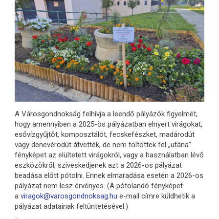
A Városgondnokság felhívja a leendő pályázók figyelmét,
hogy amennyiben a 2025-ös pályázatban elnyert virágokat,
esővízgyűjtőt, komposztálót, fecskefészket, madárodút
vagy denevérodút átvették, de nem töltöttek fel „utána”
fényképet az elültetett virágokról, vagy a használatban lévő
eszközökről, szíveskedjenek azt a 2026-os pályázat
beadása előtt pótolni. Ennek elmaradása esetén a 2026-os
pályázat nem lesz érvényes. (A pótolandó fényképet
a
viragok@varosgondnoksag.hu
e-mail címre küldhetik a
pályázat adatainak feltüntetésével.)