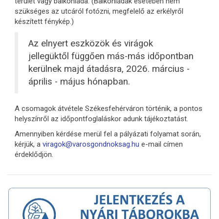
terület vagy balkonláda. (Balkonládák esetében nem
szükséges az utcáról fotózni, megfelelő az erkélyről
készített fénykép.)
Az elnyert eszközök és virágok
jellegüktől függően más-más időpontban
kerülnek majd átadásra, 2026. március -
április - május hónapban.
A csomagok átvétele Székesfehérváron történik, a pontos
helyszínről az időpontfoglaláskor adunk tájékoztatást.
Amennyiben kérdése merül fel a pályázati folyamat során,
kérjük, a
viragok@varosgondnoksag.hu
e-mail címen
érdeklődjön.