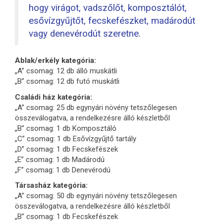
hogy virágot, vadszőlőt, komposztálót,
esővízgyűjtőt, fecskefészket, madárodút
vagy denevérodút szeretne
.
Ablak/erkély kategória:
„A” csomag: 12 db álló muskátli
„B” csomag: 12 db futó muskátli
Családi ház kategória:
„A” csomag: 25 db egynyári növény tetszőlegesen
összeválogatva, a rendelkezésre álló készletből
„B” csomag: 1 db Komposztáló
„C” csomag: 1 db Esővízgyűjtő tartály
„D” csomag: 1 db Fecskefészek
„E” csomag: 1 db Madárodú
„F” csomag: 1 db Denevérodú
Társasház kategória:
„A” csomag: 50 db egynyári növény tetszőlegesen
összeválogatva, a rendelkezésre álló készletből
„B” csomag: 1 db Fecskefészek