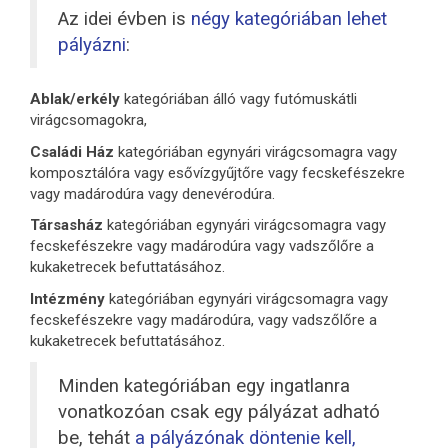
Az idei évben is
négy
kategóriában lehet
pályázni
:
Ablak/erkély
kategóriában álló vagy futómuskátli
virágcsomagokra,
Családi Ház
kategóriában egynyári virágcsomagra vagy
komposztálóra vagy esővízgyűjtőre vagy fecskefészekre
vagy madárodúra vagy denevérodúra.
Társasház
kategóriában egynyári virágcsomagra vagy
fecskefészekre vagy madárodúra vagy vadszőlőre a
kukaketrecek befuttatásához.
Intézmény
kategóriában egynyári virágcsomagra vagy
fecskefészekre vagy madárodúra, vagy vadszőlőre a
kukaketrecek befuttatásához.
Minden kategóriában egy ingatlanra
vonatkozóan csak egy pályázat adható
be, tehát
a pályázónak döntenie kell,