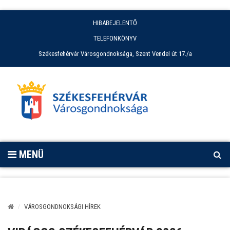
HIBABEJELENTŐ
TELEFONKÖNYV
Székesfehérvár Városgondnoksága, Szent Vendel út 17./a
MENÜ
VÁROSGONDNOKSÁGI HÍREK