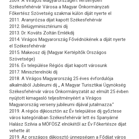
2009. A Virágos Magyarországért versenyben
Székesfehérvár Városa a Magyar Önkormányzati
Főkertész Szövetség szakmai külön díját nyerte el
2011. Aranyrózsa díjat kapott Székesfehérvár
2012. Belügyminisztériumi díj
2013. Dr. Kováts Zoltán Emlékdíj
2014. Virágos Magyarország Fővédnökének a díját nyerte
el Székesfehérvár
2015. Makeosz díj (Magyar Kertépítők Országos
Szövetsége)
2016. Év települése Régiós díjat kapott városunk
2017. Miniszterelnöki díj
2018. A Virágos Magyarország 25 éves évfordulója
alkalmából Jubileumi díj „ A Magyar Turisztikai Ügynökség
Székesfehérvár város Önkormányzatát az elmúlt 25 évben
nyújtott kimagasló teljesítményéért a Virágos
Magyarország verseny jubileumi díjával jutalmazza.”
2019. A régiós díjkiosztón az Év települése díj győztese
város kategóriában Székesfehérvár lett és Spanyárné
Halász Szilvia a MÖFÖSZ elnökétől az Év Főkertésze díjat
vehette át
2019. Az országos díjkiosztó ünnepségen a Fődíjat város