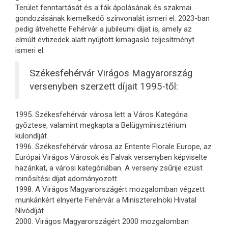
Terület fenntartását és a fák ápolásának és szakmai
gondozásának kiemelkedő színvonalát ismeri el. 2023-ban
pedig átvehette Fehérvár a jubileumi díjat is, amely az
elmúlt évtizedek alatt nyújtott kimagasló teljesítményt
ismeri el.
Székesfehérvár Virágos Magyarország
versenyben szerzett díjait 1995-től:
1995. Székesfehérvár városa lett a Város Kategória
győztese, valamint megkapta a Belügyminisztérium
különdíját
1996. Székesfehérvár városa az Entente Florale Europe, az
Európai Virágos Városok és Falvak versenyben képviselte
hazánkat, a városi kategóriában. A verseny zsűrije ezüst
minősítési díjat adományozott
1998. A Virágos Magyarországért mozgalomban végzett
munkánkért elnyerte Fehérvár a Miniszterelnöki Hivatal
Nívódíját
2000. Virágos Magyarországért 2000 mozgalomban