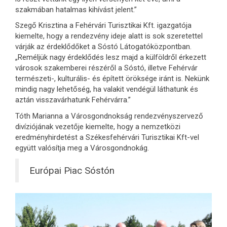
szakmában hatalmas kihívást jelent.”
Szegő Krisztina a Fehérvári Turisztikai Kft. igazgatója
kiemelte, hogy a rendezvény ideje alatt is sok szeretettel
várják az érdeklődőket a Sóstó Látogatóközpontban.
„Reméljük nagy érdeklődés lesz majd a külföldről érkezett
városok szakemberei részéről a Sóstó, illetve Fehérvár
természeti-, kulturális- és épített öröksége iránt is. Nekünk
mindig nagy lehetőség, ha valakit vendégül láthatunk és
aztán visszavárhatunk Fehérvárra.”
Tóth Marianna a Városgondnokság rendezvényszervező
divíziójának vezetője kiemelte, hogy a nemzetközi
eredményhirdetést a Székesfehérvári Turisztikai Kft-vel
együtt valósítja meg a Városgondnokág.
Európai Piac Sóstón