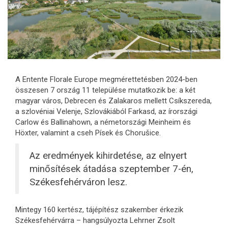
A Entente Florale Europe megmérettetésben 2024-ben
összesen 7 ország 11 települése mutatkozik be: a két
magyar város, Debrecen és Zalakaros mellett Csíkszereda,
a szlovéniai Velenje, Szlovákiából Farkasd, az írországi
Carlow és Ballinahown, a németországi Meinheim és
Höxter, valamint a cseh Písek és Chorušice.
Az eredmények kihirdetése, az elnyert
minősítések átadása szeptember 7-én,
Székesfehérváron lesz.
Mintegy 160 kertész, tájépítész szakember érkezik
Székesfehérvárra – hangsúlyozta Lehrner Zsolt