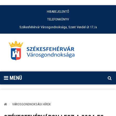
HIBABEJELENTŐ
TELEFONKÖNYV
Székesfehérvár Városgondnoksága, Szent Vendel út 17./a
MENÜ
VÁROSGONDNOKSÁGI HÍREK