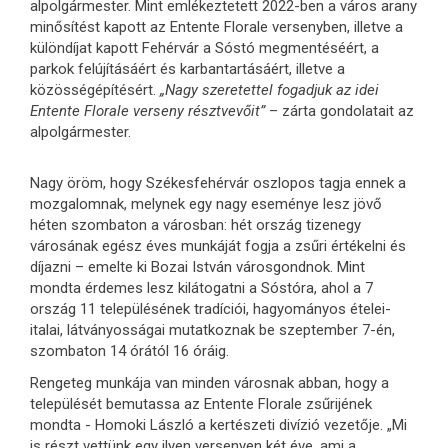
alpolgármester. Mint emlékeztetett 2022-ben a város arany
minősítést kapott az Entente Florale versenyben, illetve a
különdíjat kapott Fehérvár a Sóstó megmentéséért, a
parkok felújításáért és karbantartásáért, illetve a
közösségépítésért.
„Nagy szeretettel fogadjuk az idei
Entente Florale verseny résztvevőit”
– zárta gondolatait az
alpolgármester.
Nagy öröm, hogy Székesfehérvár oszlopos tagja ennek a
mozgalomnak, melynek egy nagy eseménye lesz jövő
héten szombaton a városban: hét ország tizenegy
városának egész éves munkáját fogja a zsűri értékelni és
díjazni – emelte ki Bozai István városgondnok. Mint
mondta érdemes lesz kilátogatni a Sóstóra, ahol a 7
ország 11 településének tradíciói, hagyományos ételei-
italai, látványosságai mutatkoznak be szeptember 7-én,
szombaton 14 órától 16 óráig.
Rengeteg munkája van minden városnak abban, hogy a
települését bemutassa az Entente Florale zsűrijének
mondta - Homoki László a kertészeti divízió vezetője. „Mi
is részt vettünk egy ilyen versenyen két éve, ami a