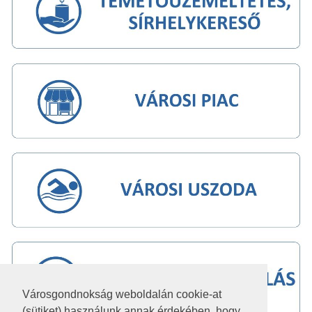
Városgondnokság weboldalán cookie-at
(sütiket) használunk annak érdekében, hogy