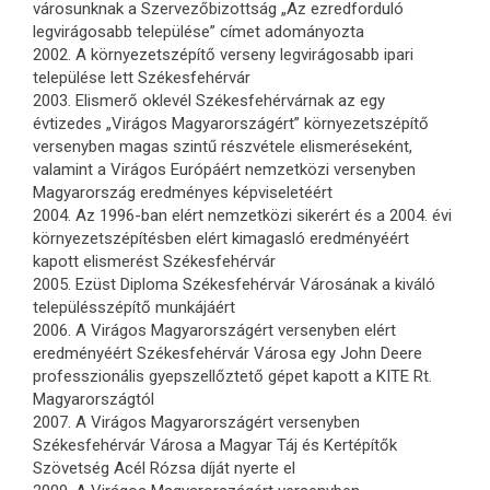
városunknak a Szervezőbizottság „Az ezredforduló
legvirágosabb települése” címet adományozta
2002. A környezetszépítő verseny legvirágosabb ipari
települése lett Székesfehérvár
2003. Elismerő oklevél Székesfehérvárnak az egy
évtizedes „Virágos Magyarországért” környezetszépítő
versenyben magas szintű részvétele elismeréseként,
valamint a Virágos Európáért nemzetközi versenyben
Magyarország eredményes képviseletéért
2004. Az 1996-ban elért nemzetközi sikerért és a 2004. évi
környezetszépítésben elért kimagasló eredményéért
kapott elismerést Székesfehérvár
2005. Ezüst Diploma Székesfehérvár Városának a kiváló
településszépítő munkájáért
2006. A Virágos Magyarországért versenyben elért
eredményéért Székesfehérvár Városa egy John Deere
professzionális gyepszellőztető gépet kapott a KITE Rt.
Magyarországtól
2007. A Virágos Magyarországért versenyben
Székesfehérvár Városa a Magyar Táj és Kertépítők
Szövetség Acél Rózsa díját nyerte el