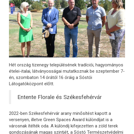
Hét ország tizenegy településének tradíciói, hagyományos
ételei-italai, látványosságai mutatkoznak be szeptember 7-
én, szombaton 14 órától 16 óráig a Sóstói
Látogatóközpont előtt.
Entente Florale és Székesfehérvár
2022-ben Székesfehérvár arany minősítést kapott a
versenyen, illetve Green Spaces Award különdíjat is a
városnak ítélték oda. A különdíj kifejezetten a zöld terek
gondozásának magas szintjét, a Sóstó Természetvédelmi