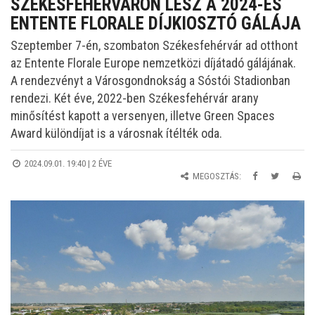
SZÉKESFEHÉRVÁRON LESZ A 2024-ES
ENTENTE FLORALE DÍJKIOSZTÓ GÁLÁJA
Szeptember 7-én, szombaton Székesfehérvár ad otthont
az Entente Florale Europe nemzetközi díjátadó gálájának.
A rendezvényt a Városgondnokság a Sóstói Stadionban
rendezi. Két éve, 2022-ben Székesfehérvár arany
minősítést kapott a versenyen, illetve Green Spaces
Award különdíjat is a városnak ítélték oda.
2024.09.01. 19:40 |
2 ÉVE
MEGOSZTÁS: