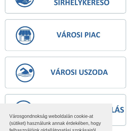
Városgondnokság weboldalán cookie-at
(sütiket) használunk annak érdekében, hogy
felhasználóink oldallátogatási szokásairól