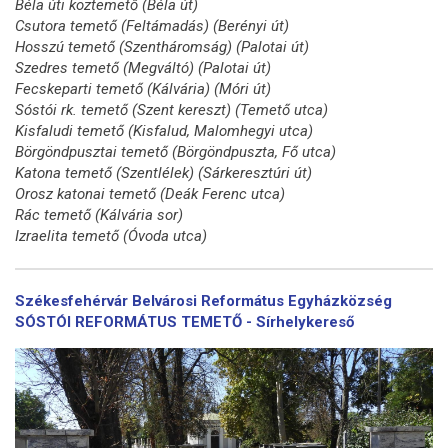
Béla úti köztemető (Béla út)
Csutora temető (Feltámadás) (Berényi út)
Hosszú temető (Szentháromság) (Palotai út)
Szedres temető (Megváltó) (Palotai út)
Fecskeparti temető (Kálvária) (Móri út)
Sóstói rk. temető (Szent kereszt) (Temető utca)
Kisfaludi temető (Kisfalud, Malomhegyi utca)
Börgöndpusztai temető (Börgöndpuszta, Fő utca)
Katona temető (Szentlélek) (Sárkeresztúri út)
Orosz katonai temető (Deák Ferenc utca)
Rác temető (Kálvária sor)
Izraelita temető (Óvoda utca)
Székesfehérvár Belvárosi Református Egyházközség
SÓSTÓI REFORMÁTUS TEMETŐ - Sírhelykereső