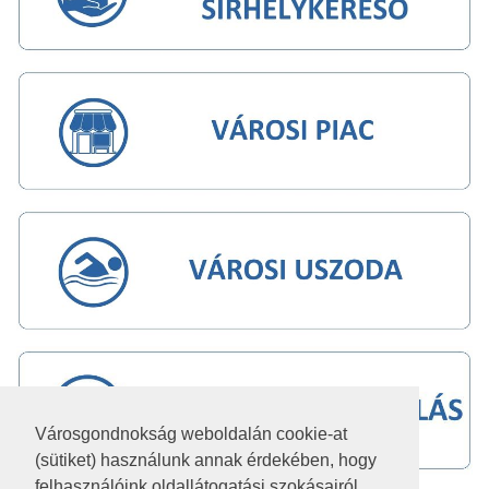
Városgondnokság weboldalán cookie-at
(sütiket) használunk annak érdekében, hogy
felhasználóink oldallátogatási szokásairól