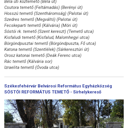
Béla úti köztemető (Béla út)
Csutora temető (Feltámadás) (Berényi út)
Hosszú temető (Szentháromság) (Palotai út)
Szedres temető (Megváltó) (Palotai út)
Fecskeparti temető (Kálvária) (Móri út)
Sóstói rk. temető (Szent kereszt) (Temető utca)
Kisfaludi temető (Kisfalud, Malomhegyi utca)
Börgöndpusztai temető (Börgöndpuszta, Fő utca)
Katona temető (Szentlélek) (Sárkeresztúri út)
Orosz katonai temető (Deák Ferenc utca)
Rác temető (Kálvária sor)
Izraelita temető (Óvoda utca)
Székesfehérvár Belvárosi Református Egyházközség
SÓSTÓI REFORMÁTUS TEMETŐ - Sírhelykereső