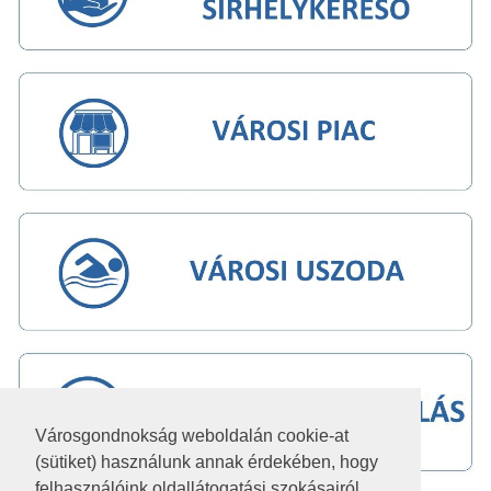
Városgondnokság weboldalán cookie-at
(sütiket) használunk annak érdekében, hogy
felhasználóink oldallátogatási szokásairól